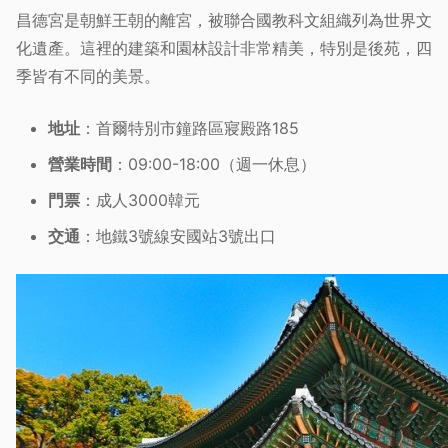
昌德宮是朝鮮王朝的離宮，被聯合國教科文組織列為世界文
化遺產。這裡的建築和園林設計非常精美，特別是後苑，四
季皆有不同的美景。
地址
：首爾特別市鐘路區寢殿路185
營業時間
：09:00-18:00（週一休息）
門票
：成人3000韓元
交通
：地鐵3號線安國站3號出口