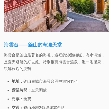
海雲台——釜山的海灘天堂
海雲台是釜山最著名的海灘，這裡的沙灘細膩，海水清澈，
是夏天避暑的好去處。特別推薦海雲台溫泉，泡一泡溫泉，
緩解旅途的疲勞。
地址
：釜山廣域市海雲台區中洞1411-4
營業時間
：全天開放
門票
：免費
交通
：釜山地鐵2號線海雲台站