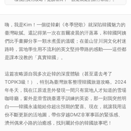
嗨，我是Kim！一個從韓劇《冬季戀歌》就深陷韓國魅力的
臺灣歐膩。還記得第一次在首爾凌晨的汗蒸幕，和韓國阿姨
們比手畫腳分享一顆水煮蛋的溫暖；在釜山甘川洞文化村迷
路時，當地學生用不流利的英文堅持帶路的感動——這些都
是課本沒教的「真實韓國」。
這篇攻略源自我多次赴韓的深度體驗（甚至還去考了
TOPIK3級！），特別為臺灣旅客整理韓國旅遊攻略。2024
年冬天，我在江原道意外發現一間只有當地人才知道的雪場
咖啡廳，窗外是滑雪跳臺選手訓練的英姿，那一刻我突然明
白——韓國永遠能給你超出預期的驚喜。現在，就讓我用這
份不斷更新的活地圖，帶你穿越DMZ非軍事區的緊張感、
濟州偶來小路的治癒感，找到屬於你的韓國故事吧！