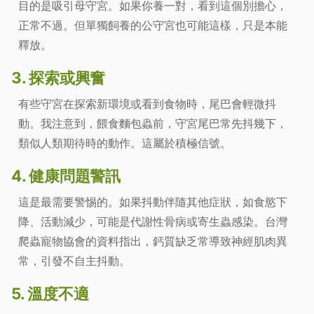
目的是吸引母守宮。如果你養一對，看到這個別擔心，
正常不過。但單獨飼養的公守宮也可能這樣，只是本能
釋放。
3. 探索或興奮
有些守宮在探索新環境或看到食物時，尾巴會輕微抖
動。我注意到，餵食麵包蟲前，守宮尾巴常先抖幾下，
類似人類期待時的動作。這屬於積極信號。
4. 健康問題警訊
這是最需要警惕的。如果抖動伴隨其他症狀，如食慾下
降、活動減少，可能是代謝性骨病或寄生蟲感染。台灣
爬蟲寵物協會的資料指出，鈣質缺乏常導致神經肌肉異
常，引發不自主抖動。
5. 溫度不適