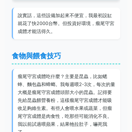
說實話，這些設備加起來不便宜，我最初設缸
就花了快2000台幣。但投資好環境，瘤尾守宮
成體才能活得久。
食物與餵食技巧
瘤尾守宮成體吃什麼？主要是昆蟲，比如蟋
蟀、麵包蟲和蟑螂。我每週喂2-3次，每次的量
大概是瘤尾守宮成體頭部大小的昆蟲。記得要
先給昆蟲餵營養粉，這樣瘤尾守宮成體才能吸
收足夠維生素。有些人會喂水果或蔬菜，但瘤
尾守宮成體是肉食性，吃那些可能消化不良。
我以前試過喂蘋果，結果牠拉肚子，嚇死我