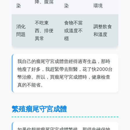
降、腹瀉
染
染
環境
不吃東
食物不當
消化
調整飲食
西、排便
或溫度不
問題
和溫度
異常
穩
我自己的瘤尾守宮成體曾經得過寄生蟲，那時
牠瘦了好多，我趕緊帶去獸醫，花了快2000台
幣治療。所以，買瘤尾守宮成體時，健康檢查
真的不能省。
繁殖瘤尾守宮成體
如果你想把瘤尾守宮成體繁殖，那得先確保牠