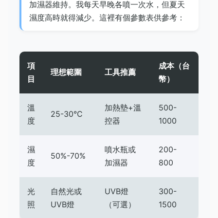
加濕器維持。我每天早晚各噴一次水，但夏天
濕度高時就得減少。這裡有個參數表供參考：
項
成本（台
理想範圍
工具推薦
目
幣）
溫
加熱墊+溫
500-
25-30°C
度
控器
1000
濕
噴水瓶或
200-
50%-70%
度
加濕器
800
光
自然光或
UVB燈
300-
照
UVB燈
（可選）
1500