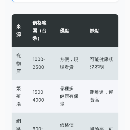
價格範
來
圍（台
優點
缺點
源
幣）
寵
1000-
方便，現
可能健康狀
物
2500
場看貨
況不明
店
繁
品種多，
1500-
距離遠，運
殖
健康有保
4000
費高
場
障
網
價格便
路
800-
風險高，可