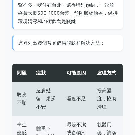
醫不多，我住在台北，還得特別預約，一次診
療費大概500-1000台幣。預防勝於治療，保持
環境清潔和均衡飲食是關鍵。
這裡列出幾個常見健康問題和解決方法：
問題
症狀
可能原因
處理方式
皮膚殘
提高濕
脫皮
留、煩躁
濕度不足
度，協助
不順
不安
清理
寄生
環境不潔
就醫用
體重下
蟲感
或食物污
藥，清潔