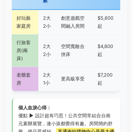
數
好玩藝
2大
創意遊戲空
$5,600
家庭房
2小
間融入房間
起
行旅客
2大
空間寬敞合
$4,800
房(兩
2小
併床
起
床)
老爺套
2大
$7,200
更高級享受
房
1小
起
個人血淚心得：
優點 ▶ 設計超有巧思！公共空間常結合台南
元素辦展覽，連小孩都覺得有趣。房間簡約舒
服，備品質感好。
直通南紡購物中心是最大優