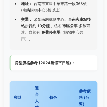
地址：
台南市東區中華東路一段368號
(南紡購物中心5樓以上)。
交通：
緊鄰南紡購物中心。
台南火車站後
站
步行約
10分鐘
，或搭
市區公車
多線可
達。自駕有
免費停車場
（購物中心共
用）。
房型價格參考 (2024暑假平日晚)：
適
參考價
合
房型
特色
格 (台
人
幣)