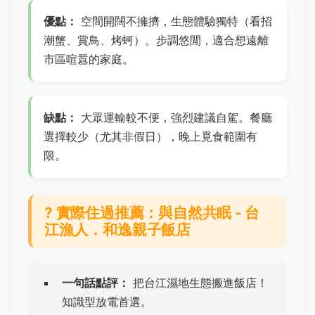
優點：
空間開闊不擁擠，生態體驗獨特（看招
潮蟹、賞鳥、烤蚵）。步調悠閒，適合想遠離
市區喧囂的家庭。
缺點：
大眾運輸較不便，強烈建議自駕。餐廳
選擇較少（尤其非假日），晚上覓食範圍有
限。
?️ 實際住過推薦：
與自然共眠 - 台
江漁人．和逸親子飯店
一句話點評：
把台江濕地生態搬進飯店！
知識型放電首選。