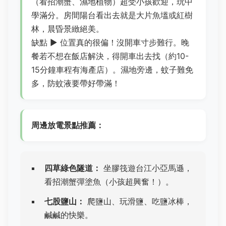
（看招潮蟹、濕地植物）超受小孩歡迎，玩中
學滿分。房間陽台看出去就是大片魚塭或紅樹
林，晨昏景緻絕美。
缺點 ▶ 位置真的很偏！沒開車寸步難行。晚
餐若不想在飯店解決，得開車出去找（約10-
15分鐘車程有海產店）。濕地旁邊，蚊子難免
多，防蚊液要帶好帶滿！
周邊放電景點推薦：
四草綠色隧道：
坐膠筏遊台江小亞馬遜，
看招潮蟹彈塗魚（小孩超興奮！）。
七股鹽山：
爬鹽山、玩滑鹽、吃鹽冰棒，
鹹鹹的快樂。