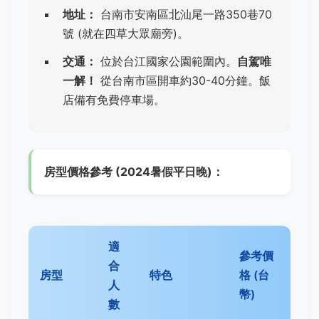
地址：
台南市安南區北汕尾一路350巷70
號 (就在四草大眾廟旁)。
交通：
位於台江國家公園範圍內。
自駕唯
一解！
從台南市區開車約30-40分鐘。飯
店備有免費停車場。
房型價格參考 (2024暑假平日晚)：
適
參考價
合
房型
特色
格 (台
人
幣)
數