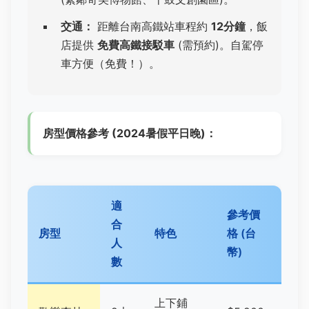
交通：
距離台南高鐵站車程約
12分鐘
，飯
店提供
免費高鐵接駁車
(需預約)。自駕停
車方便（免費！）。
房型價格參考 (2024暑假平日晚)：
適
參考價
合
房型
特色
格 (台
人
幣)
數
上下鋪