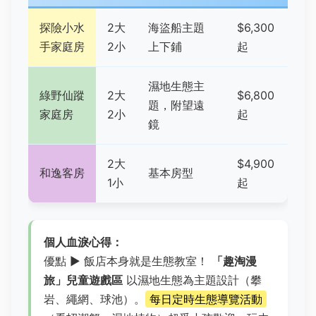
探險小水
2大
海盜船主題
$6,300
手家庭房
2小
上下鋪
起
濕地生態主
綠野仙蹤
2大
$6,800
題，附望遠
家庭房
2小
起
鏡
2大
$4,900
和逸客房
基本房型
1小
起
個人血淚心得：
優點 ▶ 飯店本身就是生態教室！
「趣淘漫
旅」兒童遊戲區
以濕地生態為主題設計（攀
岩、繩網、球池）。
每日定時生態導覽活動