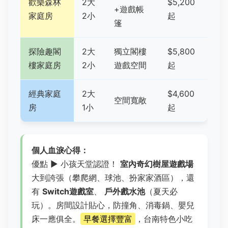
歡樂森林
2大
$5,200
+遊戲帳
家庭房
2小
起
篷
探險趣閣
2大
獨立閣樓
$5,800
樓家庭房
2小
遊戲空間
起
經典家庭
2大
$4,600
空間寬敞
房
1小
起
個人血淚心得：
優點 ▶ 小孩天堂認證！
室內奇幻樹屋遊戲場
大到誇張（攀爬網、球池、扮家家酒區），還
有
Switch遊戲室
、
戶外戲水池
（夏天必
玩）。房間設計貼心，防撞角、消毒鍋、嬰兒
床一應俱全。
早餐選擇豐富
，台南特色小吃