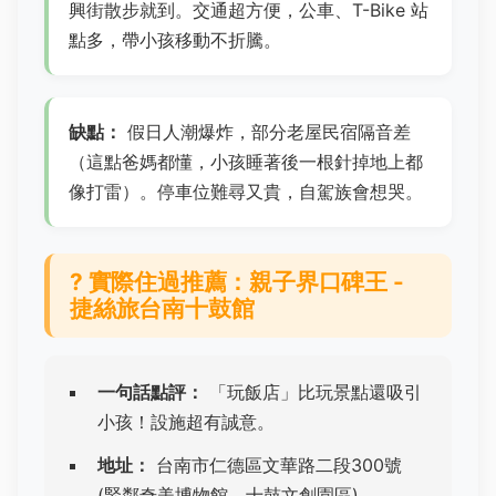
興街散步就到。交通超方便，公車、T-Bike 站
點多，帶小孩移動不折騰。
缺點：
假日人潮爆炸，部分老屋民宿隔音差
（這點爸媽都懂，小孩睡著後一根針掉地上都
像打雷）。停車位難尋又貴，自駕族會想哭。
? 實際住過推薦：
親子界口碑王 -
捷絲旅台南十鼓館
一句話點評：
「玩飯店」比玩景點還吸引
小孩！設施超有誠意。
地址：
台南市仁德區文華路二段300號
(緊鄰奇美博物館、十鼓文創園區)。