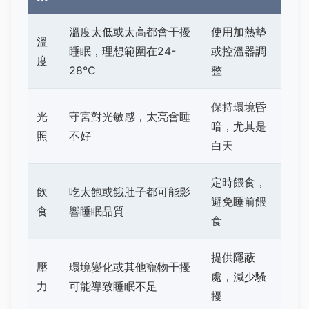
溫度太低或太高都會干擾
使用加熱墊
溫
睡眠，理想範圍在24-
或控溫器調
度
28°C
整
保持環境昏
光
守宮對光敏感，太亮會睡
暗，尤其是
照
不好
白天
定時餵食，
飲
吃太飽或餓肚子都可能影
避免睡前餵
食
響睡眠品質
食
提供隱蔽
壓
環境變化或其他寵物干擾
處，減少騷
力
可能導致睡眠不足
擾