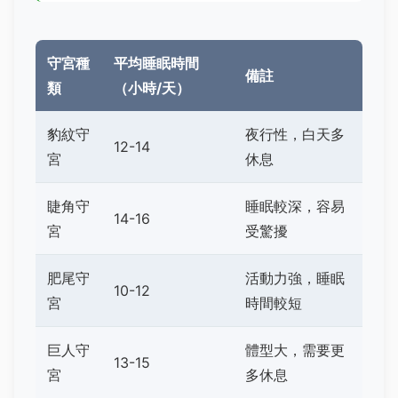
守宮種
平均睡眠時間
備註
類
（小時/天）
豹紋守
夜行性，白天多
12-14
宮
休息
睫角守
睡眠較深，容易
14-16
宮
受驚擾
肥尾守
活動力強，睡眠
10-12
宮
時間較短
巨人守
體型大，需要更
13-15
宮
多休息