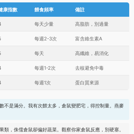
健康指數
餵食頻率
備註
4
每天少量
高脂肪，別過量
5
每週2-3次
富含維生素A
5
每天
高纖維，易消化
4
每週1-2次
去核避免中毒
4
每週1次
蛋白質來源
數不是滿分。我有次餵太多，倉鼠變肥宅，得控制量。燕麥
果類，侏儒倉鼠卻偏好蔬菜。觀察你家倉鼠反應，別硬塞。