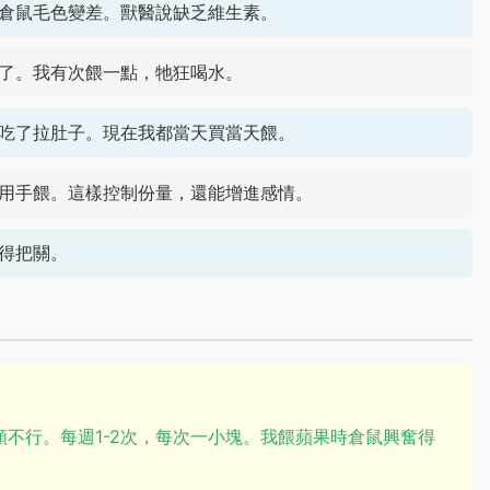
倉鼠毛色變差。獸醫說缺乏維生素。
了。我有次餵一點，牠狂喝水。
吃了拉肚子。現在我都當天買當天餵。
用手餵。這樣控制份量，還能增進感情。
得把關。
類不行。每週1-2次，每次一小塊。我餵蘋果時倉鼠興奮得