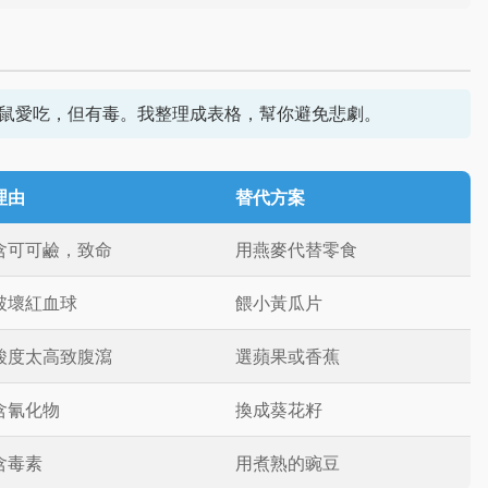
鼠愛吃，但有毒。我整理成表格，幫你避免悲劇。
理由
替代方案
含可可鹼，致命
用燕麥代替零食
破壞紅血球
餵小黃瓜片
酸度太高致腹瀉
選蘋果或香蕉
含氰化物
換成葵花籽
含毒素
用煮熟的豌豆