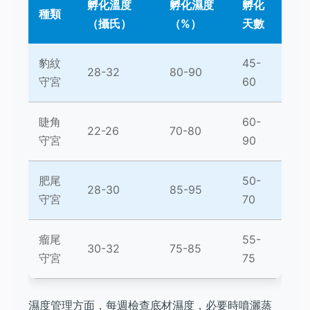
孵化溫度
孵化濕度
孵化
種類
（攝氏）
（%）
天數
豹紋
45-
28-32
80-90
守宮
60
睫角
60-
22-26
70-80
守宮
90
肥尾
50-
28-30
85-95
守宮
70
瘤尾
55-
30-32
75-85
守宮
75
濕度管理方面，每週檢查底材濕度，必要時噴灑蒸