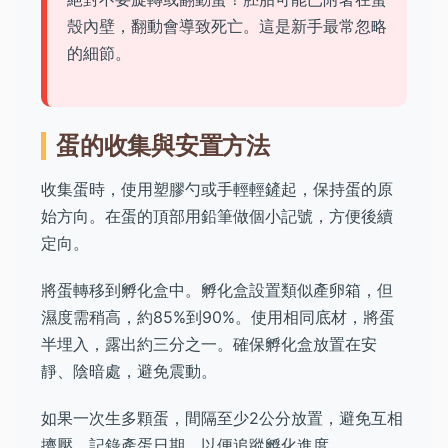
殼內壁，翻動會導致死亡。這是新手最常忽略
的細節。
蛋的收集與安置方法
收集蛋時，使用塑膠勺或手輕輕鏟起，保持蛋的原
始方向。在蛋的頂部用鉛筆做個小記號，方便後續
定向。
將蛋轉移到孵化盒中。孵化盒設置類似產卵箱，但
濕度需稍高，約85%到90%。使用相同底材，將蛋
半埋入，露出約三分之一。確保孵化盒放置在安
靜、陰暗處，避免震動。
如果一次生多顆蛋，間隔至少2公分放置，避免互相
擠壓。記錄產蛋日期，以便追蹤孵化進度。