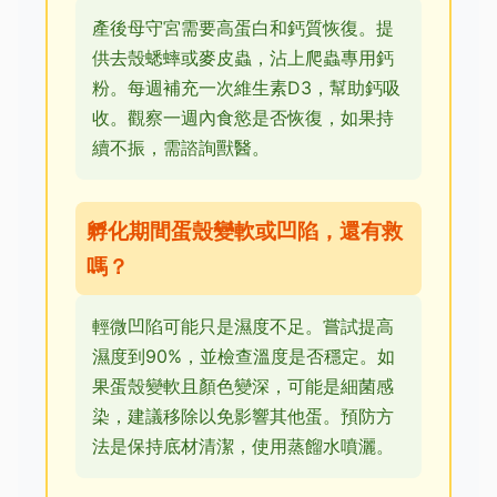
產後母守宮需要高蛋白和鈣質恢復。提
供去殼蟋蟀或麥皮蟲，沾上爬蟲專用鈣
粉。每週補充一次維生素D3，幫助鈣吸
收。觀察一週內食慾是否恢復，如果持
續不振，需諮詢獸醫。
孵化期間蛋殼變軟或凹陷，還有救
嗎？
輕微凹陷可能只是濕度不足。嘗試提高
濕度到90%，並檢查溫度是否穩定。如
果蛋殼變軟且顏色變深，可能是細菌感
染，建議移除以免影響其他蛋。預防方
法是保持底材清潔，使用蒸餾水噴灑。