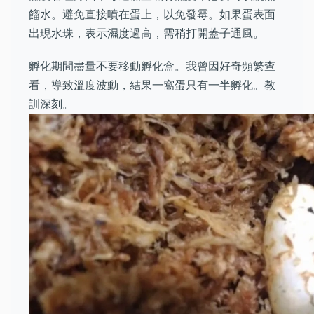
餾水。避免直接噴在蛋上，以免發霉。如果蛋表面
出現水珠，表示濕度過高，需稍打開蓋子通風。
孵化期間盡量不要移動孵化盒。我曾因好奇頻繁查
看，導致溫度波動，結果一窩蛋只有一半孵化。教
訓深刻。