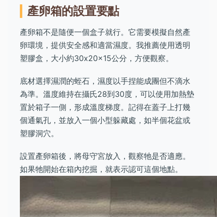
產卵箱的設置要點
產卵箱不是隨便一個盒子就行。它需要模擬自然產
卵環境，提供安全感和適當濕度。我推薦使用透明
塑膠盒，大小約30x20x15公分，方便觀察。
底材選擇濕潤的蛭石，濕度以手捏能成團但不滴水
為準。溫度維持在攝氏28到30度，可以使用加熱墊
置於箱子一側，形成溫度梯度。記得在蓋子上打幾
個通氣孔，並放入一個小型躲藏處，如半個花盆或
塑膠洞穴。
設置產卵箱後，將母守宮放入，觀察牠是否適應。
如果牠開始在箱內挖掘，就表示認可這個地點。