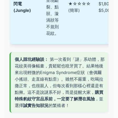
呈現斷
閃電
★☆☆☆☆
$1,800 -
裂、點
(Jungle)
(簡單)
$5,000
狀、漩
渦狀等
不規則
花紋。
個人踩坑經驗談：
第一次看到「謎」系幼體，那
花紋美得像幅畫，貴鬆鬆也咬牙買了。結果牠後
來出現輕微的Enigma Syndrome症狀（會偶爾
小搖頭、走直線有點歪）。雖然不嚴重，吃喝拉
撒正常，也很親人，但每次看到那樣心裡還是有
點揪。這不是說謎系不好，而是提醒大家，
購買
特殊豹紋守宮品系前，一定要了解潛在風險
，並
選擇
誠實告知狀況
的繁殖者！