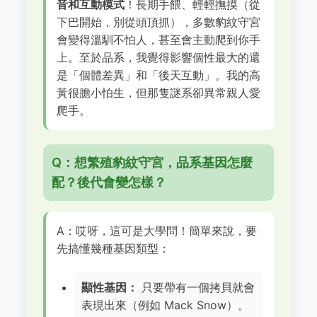
音和互動模式
！長期手餵、輕輕撫摸（從
下巴開始，別從頭頂抓），多數豹紋守宮
會變得溫馴不怕人，甚至會主動爬到你手
上。至於品系，我覺得影響個性最大的還
是「個體差異」和「後天互動」。我的高
黃很膽小怕生，但那隻謎系卻異常親人愛
爬手。
Q：想繁殖豹紋守宮，品系基因怎麼
配？後代會變怎樣？
A：哎呀，這可是大學問！簡單來說，要
先搞懂幾種基因類型：
顯性基因：
只要帶有一個拷貝就會
表現出來（例如 Mack Snow）。