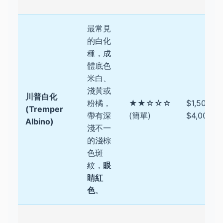
最常見
的白化
種，成
體底色
米白、
淺黃或
川普白化
粉橘，
★★☆☆☆
$1,500 -
(Tremper
帶有深
(簡單)
$4,000
Albino)
淺不一
的淺棕
色斑
紋，
眼
睛紅
色
。