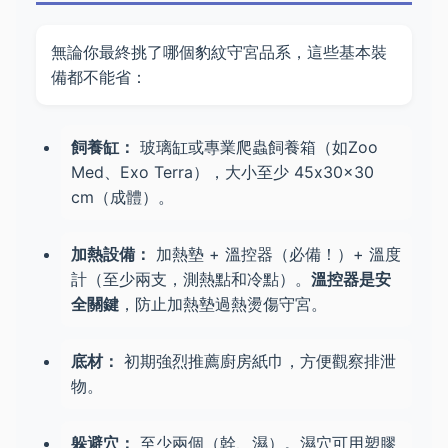
無論你最終挑了哪個豹紋守宮品系，這些基本裝
備都不能省：
飼養缸：
玻璃缸或專業爬蟲飼養箱（如Zoo
Med、Exo Terra），大小至少 45x30x30
cm（成體）。
加熱設備：
加熱墊 + 溫控器（必備！）+ 溫度
計（至少兩支，測熱點和冷點）。
溫控器是安
全關鍵
，防止加熱墊過熱燙傷守宮。
底材：
初期強烈推薦廚房紙巾，方便觀察排泄
物。
躲避穴：
至少兩個（幹、濕）。濕穴可用塑膠