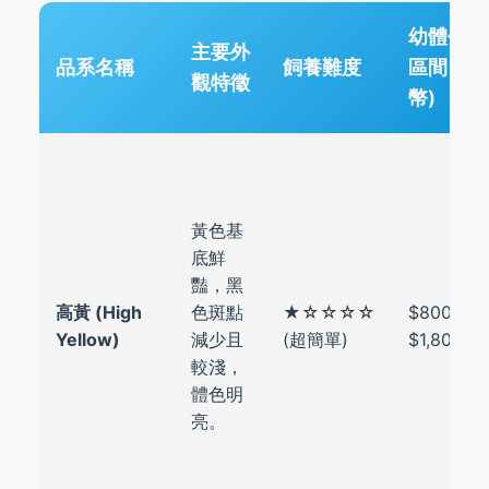
幼體價格
主要外
品系名稱
飼養難度
區間 (台
觀特徵
幣)
黃色基
底鮮
豔，黑
高黃 (High
色斑點
★☆☆☆☆
$800 -
Yellow)
減少且
(超簡單)
$1,800
較淺，
體色明
亮。