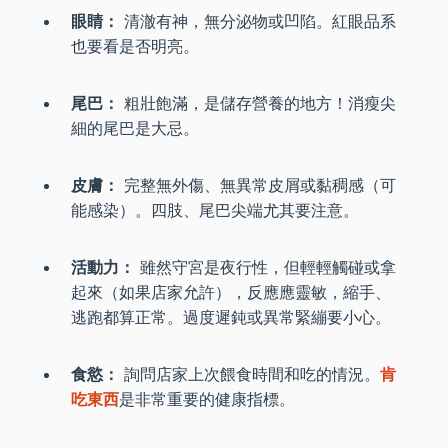
眼睛：
清澈有神，無分泌物或凹陷。紅眼品系
也要看是否明亮。
尾巴：
粗壯飽滿，是儲存營養的地方！消瘦尖
細的尾巴是大忌。
皮膚：
完整無外傷、無異常皮屑或黏稠感（可
能感染）。四肢、尾巴尖端尤其要注意。
活動力：
雖然守宮是夜行性，但輕輕觸碰或拿
起來（如果店家允許），反應應靈敏，縮手、
逃跑都算正常。過度遲鈍或異常緊繃要小心。
食慾：
詢問店家上次餵食時間和吃的情況。
肯
吃東西
是非常重要的健康指標。