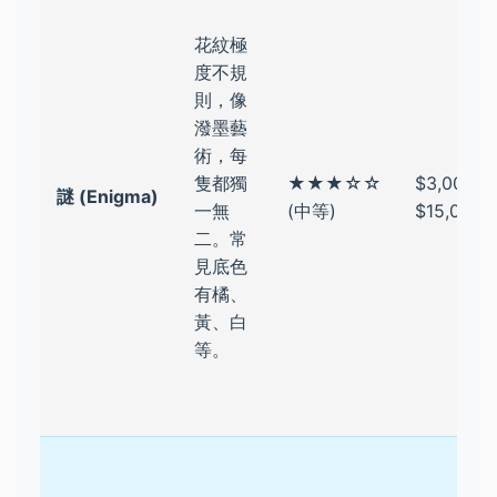
花紋極
度不規
則，像
潑墨藝
術，每
隻都獨
★★★☆☆
$3,000 -
謎 (Enigma)
一無
(中等)
$15,000+
二。常
見底色
有橘、
黃、白
等。