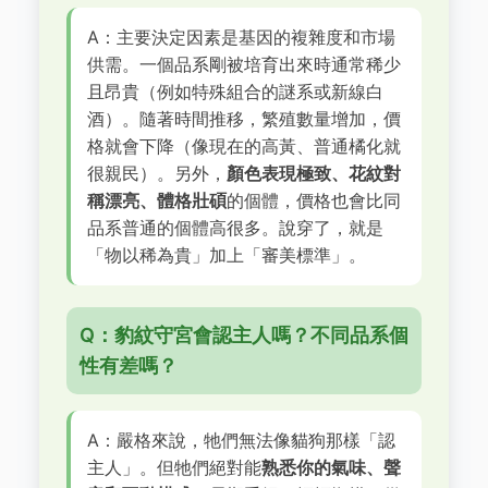
A：主要決定因素是基因的複雜度和市場
供需。一個品系剛被培育出來時通常稀少
且昂貴（例如特殊組合的謎系或新線白
酒）。隨著時間推移，繁殖數量增加，價
格就會下降（像現在的高黃、普通橘化就
很親民）。另外，
顏色表現極致、花紋對
稱漂亮、體格壯碩
的個體，價格也會比同
品系普通的個體高很多。說穿了，就是
「物以稀為貴」加上「審美標準」。
Q：豹紋守宮會認主人嗎？不同品系個
性有差嗎？
A：嚴格來說，牠們無法像貓狗那樣「認
主人」。但牠們絕對能
熟悉你的氣味、聲