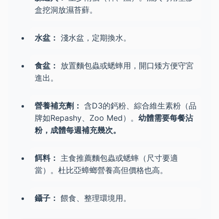
盒挖洞放濕苔蘚。
水盆：
淺水盆，定期換水。
食盆：
放置麵包蟲或蟋蟀用，開口矮方便守宮
進出。
營養補充劑：
含D3的鈣粉、綜合維生素粉（品
牌如Repashy、Zoo Med）。
幼體需要每餐沾
粉，成體每週補充幾次。
餌料：
主食推薦麵包蟲或蟋蟀（尺寸要適
當）。杜比亞蟑螂營養高但價格也高。
鑷子：
餵食、整理環境用。