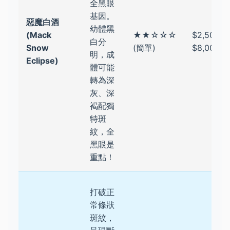
全黑眼
基因。
惡魔白酒
幼體黑
(Mack
★★☆☆☆
$2,500 -
白分
Snow
(簡單)
$8,000
明，成
Eclipse)
體可能
轉為深
灰、深
褐配獨
特斑
紋，全
黑眼是
重點！
打破正
常條狀
斑紋，