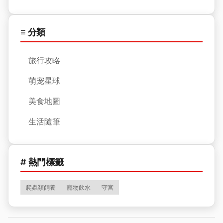
≡ 分類
旅行攻略
萌宠星球
美食地圖
生活隨筆
# 熱門標籤
爬蟲類飼養
寵物飲水
守宮