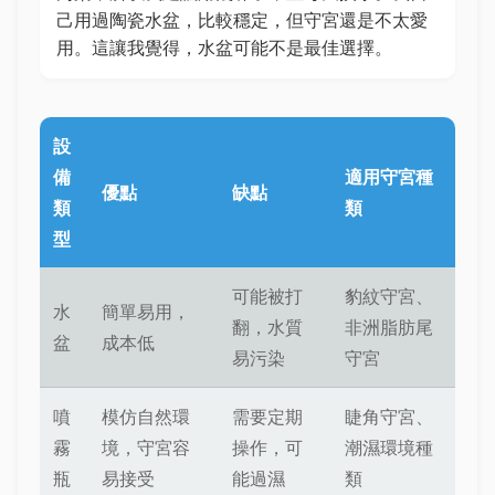
己用過陶瓷水盆，比較穩定，但守宮還是不太愛
用。這讓我覺得，水盆可能不是最佳選擇。
設
備
適用守宮種
優點
缺點
類
類
型
可能被打
豹紋守宮、
水
簡單易用，
翻，水質
非洲脂肪尾
盆
成本低
易污染
守宮
噴
模仿自然環
需要定期
睫角守宮、
霧
境，守宮容
操作，可
潮濕環境種
瓶
易接受
能過濕
類