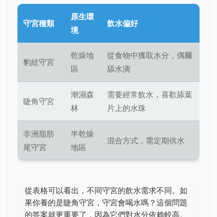
原生環
守宮種類
飲水偏好
境
乾燥地
從食物中獲取水分，偶爾
豹紋守宮
區
舔水滴
潮濕森
需要經常飲水，喜歡舔葉
睫角守宮
林
片上的水珠
非洲脂肪
半乾燥
混合方式，需定期供水
尾守宮
地區
從表格可以看出，不同守宮的飲水需求不同。如
果你養的是睫角守宮，守宮會喝水嗎？這個問題
的答案就更重要了，因為它們對水分依賴較高。