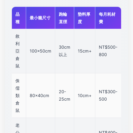
品
跑輪
墊料厚
每月耗材
最小籠尺寸
種
直徑
度
費
敘
利
30cm
NT$500-
亞
100x50cm
15cm+
以上
800
倉
鼠
侏
儒
20-
NT$300-
類
80x40cm
10cm+
25cm
500
倉
鼠
老
公
NT$400-