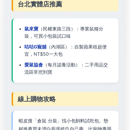
台北實體店推薦
鼠來寶
（民權東路三段）：專業鼠糧分
裝，可買小包裝試口味
咕咕G寵舖
（內湖區）：自製蘋果枝超便
宜，NT$50一大包
愛鼠協會
（每月認養活動）：二手用品交
流區常挖到寶
線上購物攻略
蝦皮搜「倉鼠 分裝」找小包飼料試吃包。墊
材推薦買未漂白廚房紙巾自己撕，比寵物專用