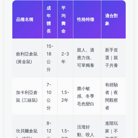
成
平
年
均
適合對
品種名稱
性格特徵
體
壽
象
長
命
15-
親人、適
新手首
敘利亞倉鼠
18
2-3
應力強、
選｜親
(黃金鼠)
公
年
可單獨養
子共養
分
7-
有經驗
膽小敏
加卡利亞倉
10
1.5-
者｜夜
感、冬季
鼠
(三線鼠)
公
2年
間觀察
毛色變白
分
者
8-
進階玩
活潑好
坎貝爾倉鼠
12
1.5-
家｜不
動、咬人