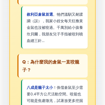
敘利亞倉鼠首選
。牠們溫馴又耐蹂
躪（誤），我家小姪女每天狂撸黃
金鼠也沒被咬過。千萬別給小孩養
坎貝爾，我朋友兒子手指被咬到噴
血縫三針...
Q：為什麼我的倉鼠一直咬籠
子？
八成是籠子太小
！侏儒倉鼠至少需
要0.4平方公尺活動空間。咬籠也
可能是焦慮徵兆，試著放更多挖掘