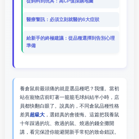
從飼料到玩具：高CP值採購地圖
醫療警訊：必須立刻就醫的6大症狀
給新手的終極建議：從品種選擇到告別心理
準備
養倉鼠前最頭痛的就是選品種吧？我懂。當初
站在寵物店前盯著一籠籠毛球糾結半小時，店
員都快翻白眼了。說真的，不同倉鼠品種性格
差異
超級大
，選錯真的會後悔。這篇把我養鼠
十年踩過的坑、救過的鼠、燒過的錢全攤開
講，看完保證你能避開新手常犯的致命錯誤。