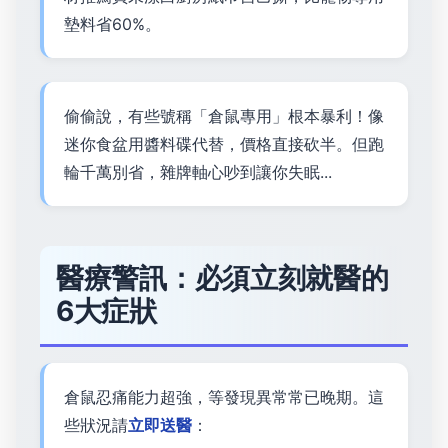
墊料省60%。
偷偷說，有些號稱「倉鼠專用」根本暴利！像
迷你食盆用醬料碟代替，價格直接砍半。但跑
輪千萬別省，雜牌軸心吵到讓你失眠...
醫療警訊：必須立刻就醫的
6大症狀
倉鼠忍痛能力超強，等發現異常常已晚期。這
些狀況請
立即送醫
：