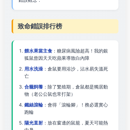
錯誤觀念：
致命錯誤排行榜
餵水果當主食
：糖尿病風險超高！我的銀
狐鼠曾因天天吃蘋果導致白內障
用水洗澡
：倉鼠要用浴沙，沾水易失溫死
亡
合籠飼養
：除了繁殖期，倉鼠都是獨居動
物（老公公鼠也常打架）
鐵絲滾輪
：會得「滾輪腳」！務必選實心
跑輪
陽光直射
：放在窗邊的鼠籠，夏天可能熱