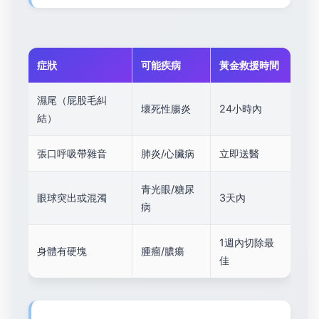
症狀
可能疾病
黃金救援時間
濕尾（屁股毛糾
壞死性腸炎
24小時內
結）
張口呼吸帶雜音
肺炎/心臟病
立即送醫
青光眼/糖尿
眼球突出或混濁
3天內
病
1週內切除最
身體有硬塊
腫瘤/膿瘍
佳