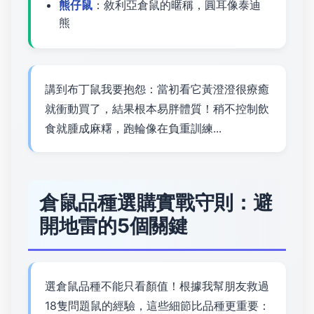
熊仔鼠
：敘利亞倉鼠的暱稱，圓耳像泰迪
熊
講到布丁鼠我要抱怨：當初看它黃澄澄很療癒
就衝動買了，結果根本易胖體質！稍不控制飲
食就腫成麻糬，跑輪像在負重訓練...
倉鼠品種選購實戰守則：避
開地雷的5個關鍵
選倉鼠品種不能只看顏值！根據我幫朋友救過
18隻問題鼠的經驗，這些細節比品種更重要：