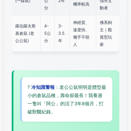
(一線鼠)
公
2年
強求互
機率較高
分
動者
神經質、
佛系飼
羅伯羅夫斯
4-
3-
速度快、
主｜觀
基倉鼠
(老
5公
3.5
幾乎不咬
賞型玩
公公鼠)
分
年
人
家
?
冷知識警報
：老公公鼠明明是體型最
小的倉鼠品種，壽命卻最長！我養過
一隻叫「阿公」的活了3年8個月，打
破獸醫紀錄。