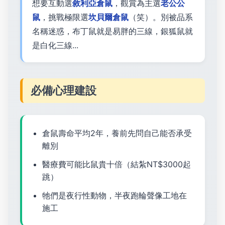
想要互動選
敘利亞倉鼠
，觀賞為主選
老公公
鼠
，挑戰極限選
坎貝爾倉鼠
（笑）。別被品系
名稱迷惑，布丁鼠就是易胖的三線，銀狐鼠就
是白化三線...
必備心理建設
倉鼠壽命平均2年，養前先問自己能否承受
離別
醫療費可能比鼠貴十倍（結紮NT$3000起
跳）
牠們是夜行性動物，半夜跑輪聲像工地在
施工