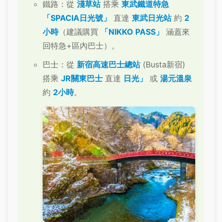
鐵路：從
淺草站
搭乘
東武鐵道特急
「SPACIA日光號」
直達
東武日光站
約
2
小時
（建議購買
「NIKKO PASS」
涵蓋來
回特急+區內巴士）。
巴士：從
新宿高速巴士總站
(Busta新宿)
搭乘
JR關東巴士
直達
日光」
或
湯元溫泉
約
2小時
。