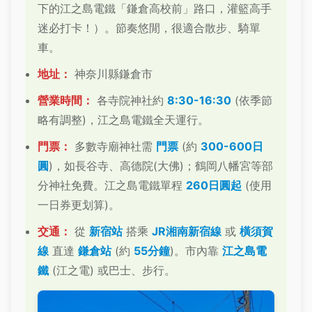
下的江之島電鐵「鎌倉高校前」路口，灌籃高手
迷必打卡！）。節奏悠閒，很適合散步、騎單
車。
地址：
神奈川縣鎌倉市
營業時間：
各寺院神社約
8:30-16:30
(依季節
略有調整)，江之島電鐵全天運行。
門票：
多數寺廟神社需
門票
(約
300-600日
圓
)，如長谷寺、高德院(大佛)；鶴岡八幡宮等部
分神社免費。江之島電鐵單程
260日圓起
(使用
一日券更划算)。
交通：
從
新宿站
搭乘
JR湘南新宿線
或
橫須賀
線
直達
鎌倉站
(約
55分鐘
)。市內靠
江之島電
鐵
(江之電) 或巴士、步行。