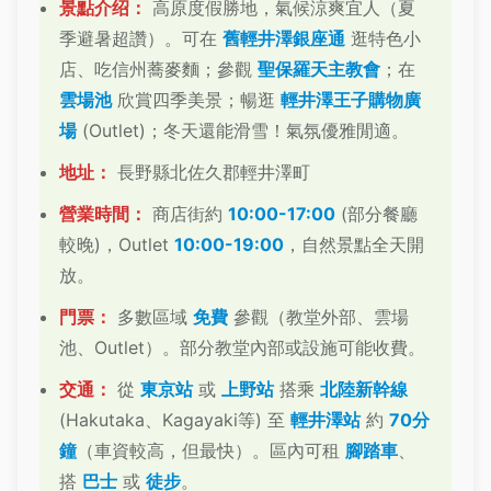
景點介绍：
高原度假勝地，氣候涼爽宜人（夏
季避暑超讚）。可在
舊輕井澤銀座通
逛特色小
店、吃信州蕎麥麵；參觀
聖保羅天主教會
；在
雲場池
欣賞四季美景；暢逛
輕井澤王子購物廣
場
(Outlet)；冬天還能滑雪！氣氛優雅閒適。
地址：
長野縣北佐久郡輕井澤町
營業時間：
商店街約
10:00-17:00
(部分餐廳
較晚)，Outlet
10:00-19:00
，自然景點全天開
放。
門票：
多數區域
免費
參觀（教堂外部、雲場
池、Outlet）。部分教堂內部或設施可能收費。
交通：
從
東京站
或
上野站
搭乘
北陸新幹線
(Hakutaka、Kagayaki等) 至
輕井澤站
約
70分
鐘
（車資較高，但最快）。區內可租
腳踏車
、
搭
巴士
或
徒步
。