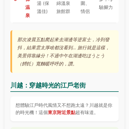
湯 (保
綿溫泉
圍、
温
驗腳力
溫佳)
旅館群
情侶
泉
那次凌晨五點爬起來去湖邊等逆富士，冷到發
抖，結果雲太厚啥都沒看到... 旅行就是這樣，
美景得靠緣分！不過中午在湖邊吃ほうとう
（餺飥）寬麵暖呼呼的，讚。
川越：穿越時光的江戶老街
想體驗江戶時代風情又不想跑太遠？川越就是你
的時光機！這個
東京附近景點
超有味道。