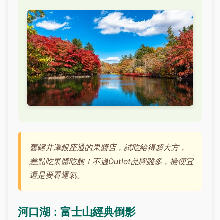
舊輕井澤銀座通的果醬店，試吃給得超大方，
差點吃果醬吃飽！不過Outlet品牌雖多，撿便宜
還是要看運氣。
河口湖：富士山經典倒影