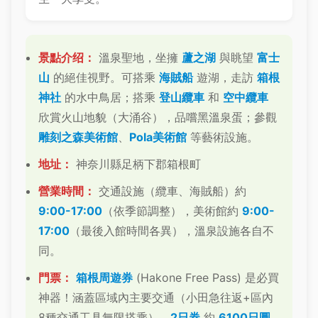
景點介绍：
溫泉聖地，坐擁
蘆之湖
與眺望
富士
山
的絕佳視野。可搭乘
海賊船
遊湖，走訪
箱根
神社
的水中鳥居；搭乘
登山纜車
和
空中纜車
欣賞火山地貌（大涌谷），品嚐黑溫泉蛋；參觀
雕刻之森美術館
、
Pola美術館
等藝術設施。
地址：
神奈川縣足柄下郡箱根町
營業時間：
交通設施（纜車、海賊船）約
9:00-17:00
（依季節調整），美術館約
9:00-
17:00
（最後入館時間各異），溫泉設施各自不
同。
門票：
箱根周遊券
(Hakone Free Pass) 是必買
神器！涵蓋區域內主要交通（小田急往返+區內
8種交通工具無限搭乘），
2日券
約
6100日圓