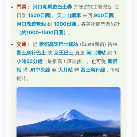
門票：
河口湖周遊巴士券
方便遊覽主要景點 (2
日券
1500日圓
)。
天上山纜車
來回
900日圓
、
河口湖遊覽船
約
1000日圓
，各美術館門票另計
（約1000-1500日圓）
。
交通：
從
新宿高速巴士總站
(Busta新宿) 搭乘
富士急行巴士
或
京王巴士
直達
河口湖站
約
1
小時50分鐘
（最推薦！班次多）。也可從
新宿
站
搭
JR中央線
至
大月站
轉
富士急行線
，但較
耗時。