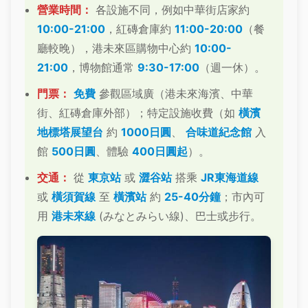
營業時間：
各設施不同，例如中華街店家約
10:00-21:00
，紅磚倉庫約
11:00-20:00
（餐
廳較晚），港未來區購物中心約
10:00-
21:00
，博物館通常
9:30-17:00
（週一休）。
門票：
免費
參觀區域廣（港未來海濱、中華
街、紅磚倉庫外部）；特定設施收費（如
橫濱
地標塔展望台
約
1000日圓
、
合味道紀念館
入
館
500日圓
、體驗
400日圓起
）。
交通：
從
東京站
或
澀谷站
搭乘
JR東海道線
或
橫須賀線
至
橫濱站
約
25-40分鐘
；市內可
用
港未來線
(みなとみらい線)、巴士或步行。