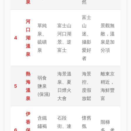
泉
然
富士
河
單純
富士山
山
景觀無
口
泉、
河口湖
迷、
敵，溫
4
湖
硫磺
景、逆
攝影
泉是加
溫
泉
富士
愛好
分項
泉
者
熱
海景溫
海景
離東京
弱食
海
泉、夏
控、
稍近，
5
鹽泉
溫
日煙火
度假
海鮮豐
(保濕)
泉
大會
放鬆
富
伊
含鐵
石段
懷舊
香
階梯
鏽褐
街、連
氛
6
保
多，考