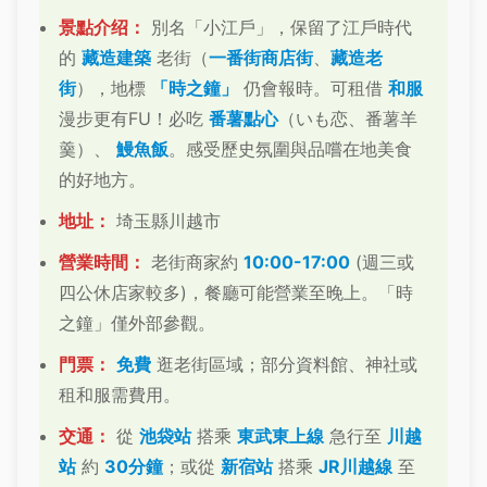
景點介绍：
別名「小江戶」，保留了江戶時代
的
藏造建築
老街（
一番街商店街
、
藏造老
街
），地標
「時之鐘」
仍會報時。可租借
和服
漫步更有FU！必吃
番薯點心
（いも恋、番薯羊
羹）、
鰻魚飯
。感受歷史氛圍與品嚐在地美食
的好地方。
地址：
埼玉縣川越市
營業時間：
老街商家約
10:00-17:00
(週三或
四公休店家較多)，餐廳可能營業至晚上。「時
之鐘」僅外部參觀。
門票：
免費
逛老街區域；部分資料館、神社或
租和服需費用。
交通：
從
池袋站
搭乘
東武東上線
急行至
川越
站
約
30分鐘
；或從
新宿站
搭乘
JR川越線
至