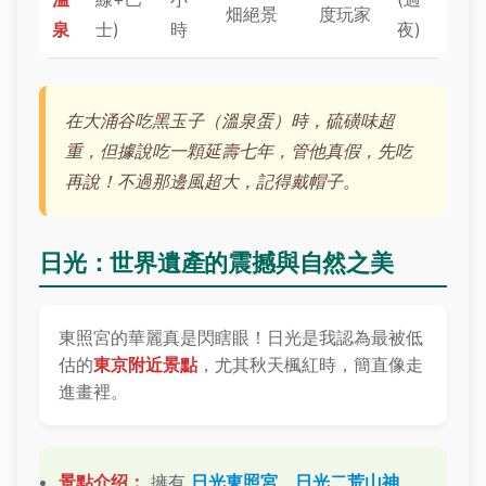
畑絕景
度玩家
泉
士)
時
夜)
在大涌谷吃黑玉子（溫泉蛋）時，硫磺味超
重，但據說吃一顆延壽七年，管他真假，先吃
再說！不過那邊風超大，記得戴帽子。
日光：世界遺產的震撼與自然之美
東照宮的華麗真是閃瞎眼！日光是我認為最被低
估的
東京附近景點
，尤其秋天楓紅時，簡直像走
進畫裡。
景點介绍：
擁有
日光東照宮
、
日光二荒山神