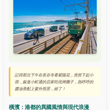
記得那次下午在長谷寺看紫陽花，突然下起小
雨，躲進小町通的店家吃現烤團子，熱呼呼的
醬油香配上窗外雨景，絕了！
橫濱：港都的異國風情與現代浪漫