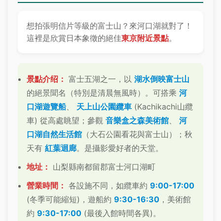
想拍張明信片等級的富士山？來河口湖就對了！
這裡是欣賞日本象徵的絕佳
東京附近景點
。
景點介绍：
富士五湖之一，以
湖水倒映富士山
的絕景聞名（特別是清晨無風時）。可搭乘
河
口湖遊覽船
、
天上山公園纜車
(Kachikachi山纜
車) 從高處眺望；參觀
音樂盒之森美術館
、
河
口湖自然生活館
（大石公園看花與富士山）；秋
天有
紅葉迴廊
。是攝影愛好者的天堂。
地址：
山梨縣南都留郡富士河口湖町
營業時間：
各設施不同，如纜車約
9:00-17:00
(冬季可能縮短)，遊船約
9:30-16:30
，美術館
約
9:30-17:00
(最後入館時間各異)。