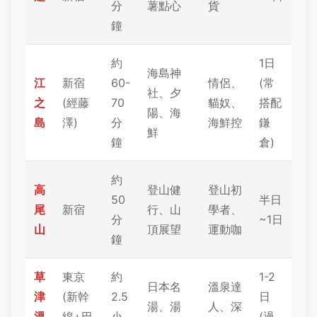
分
薯點心
貨
鐘
約
1日
海島神
江
新宿
60-
情侶、
(常
社、夕
之
(經藤
70
貓奴、
搭配
陽、海
島
澤)
分
海鮮控
鎌
鮮
鐘
倉)
約
高
登山健
登山初
50
半日
尾
新宿
行、山
學者、
分
~1日
山
頂展望
運動咖
鐘
草
東京
約
1-2
日本名
溫泉達
津
(新幹
2.5
日
湯、湯
人、深
溫
線+巴
小
(過