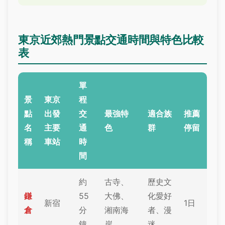
東京近郊熱門景點交通時間與特色比較
表
單
景
東京
程
點
出發
交
最強特
適合族
推薦
名
主要
通
色
群
停留
稱
車站
時
間
約
古寺、
歷史文
鎌
55
大佛、
化愛好
新宿
1日
倉
分
湘南海
者、漫
鐘
岸
迷