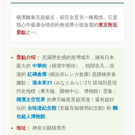
橫濱離東京超級近，卻完全是另一種風情。它是
我心中最適合情侶約會或帶小孩放電的
東京附近
景點
之一。
景點介绍：
充滿歷史感的港灣城市，擁有日本
最大的
中華街
（橫濱中華街），熱鬧非凡；浪
漫的
紅磚倉庫
(橫浜赤レンガ倉庫) 是購物美食
據點；
港未來21
(みなとみらい21) 區域則是現
代化地標（摩天輪、購物中心、博物館）雲集；
橫濱太空世界
的摩天輪夜景超浪漫！還有超好
玩的
合味道紀念館
(安藤百福發明紀念館) 和
麵
包超人博物館
。
地址：
神奈川縣橫濱市