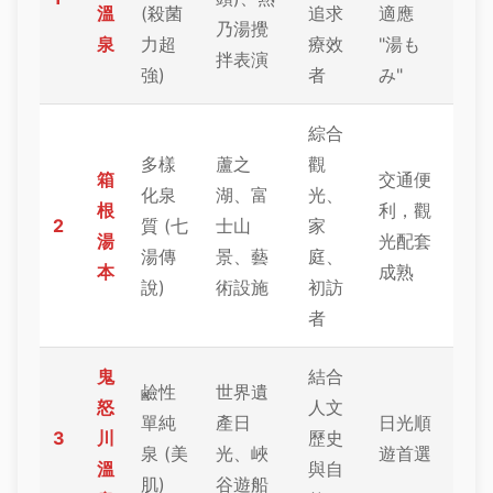
溫
(殺菌
追求
適應
乃湯攪
泉
力超
療效
"湯も
拌表演
強)
者
み"
綜合
多樣
蘆之
觀
箱
交通便
化泉
湖、富
光、
根
利，觀
2
質 (七
士山
家
湯
光配套
湯傳
景、藝
庭、
本
成熟
說)
術設施
初訪
者
鬼
結合
鹼性
世界遺
怒
人文
單純
產日
日光順
3
川
歷史
泉 (美
光、峽
遊首選
溫
與自
肌)
谷遊船