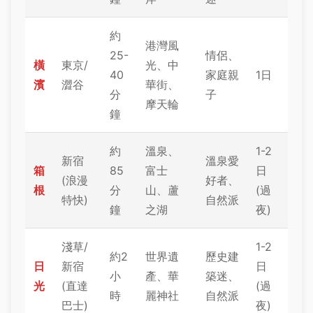
約
港灣風
25-
情侶、
橫
東京/
光、中
40
家庭親
1日
濱
澀谷
華街、
分
子
摩天輪
鐘
約
溫泉、
1-2
新宿
溫泉愛
箱
85
富士
日
(浪漫
好者、
根
分
山、蘆
(過
特快)
自然派
鐘
之湖
夜)
淺草/
1-2
約2
世界遺
歷史建
日
新宿
日
小
產、華
築迷、
光
(直達
(過
時
麗神社
自然派
巴士)
夜)