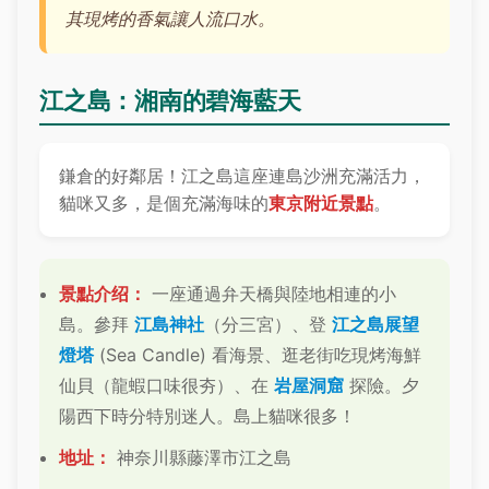
其現烤的香氣讓人流口水。
江之島：湘南的碧海藍天
鎌倉的好鄰居！江之島這座連島沙洲充滿活力，
貓咪又多，是個充滿海味的
東京附近景點
。
景點介绍：
一座通過弁天橋與陸地相連的小
島。參拜
江島神社
（分三宮）、登
江之島展望
燈塔
(Sea Candle) 看海景、逛老街吃現烤海鮮
仙貝（龍蝦口味很夯）、在
岩屋洞窟
探險。夕
陽西下時分特別迷人。島上貓咪很多！
地址：
神奈川縣藤澤市江之島