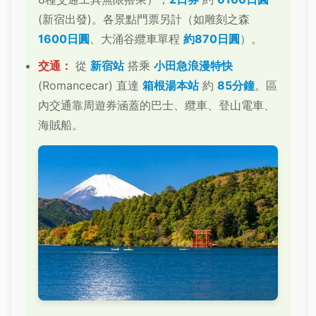
(新宿出發)。各景點門票另計（如雕刻之森
1600日圓
、大涌谷纜車單程
約870日圓
）。
交通：
從
新宿站
搭乘
小田急浪漫特快
(Romancecar) 直達
箱根湯本站
約
85分鐘
。區
內交通靠周遊券涵蓋的巴士、纜車、登山電車、
海賊船。