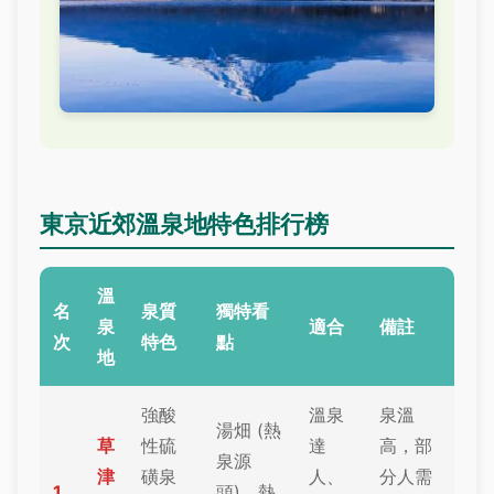
東京近郊溫泉地特色排行榜
溫
名
泉質
獨特看
泉
適合
備註
次
特色
點
地
強酸
溫泉
泉溫
湯畑 (熱
草
性硫
達
高，部
泉源
津
磺泉
人、
分人需
1
頭)、熱