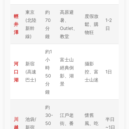
東京
約
高原避
輕
度假放
(北陸
70
暑、
1-2
井
鬆、購
新幹
分
Outlet、
日
澤
物狂
線)
鐘
教堂
約1
小
富士山
河
新宿
攝影
時
經典倒
口
(高速
控、富
1日
50
影、湖
湖
巴士)
士山迷
分
景
鐘
約
30-
江戶老
懷舊
川
池袋/
半日
50
街、番
風、吃
越
新宿
~1日