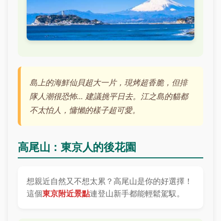
島上的海鮮仙貝超大一片，現烤超香脆，但排
隊人潮很恐怖... 建議挑平日去。江之島的貓都
不太怕人，慵懶的樣子超可愛。
高尾山：東京人的後花園
想親近自然又不想太累？高尾山是你的好選擇！
這個
東京附近景點
連登山新手都能輕鬆駕馭。