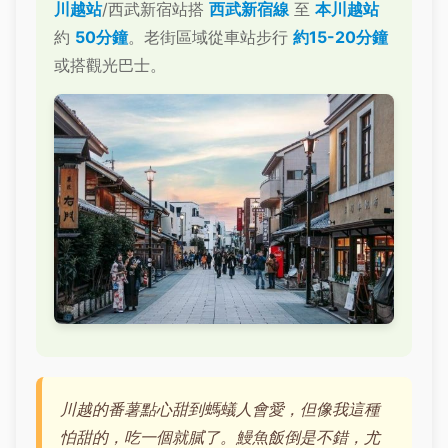
川越站
/西武新宿站搭
西武新宿線
至
本川越站
約
50分鐘
。老街區域從車站步行
約15-20分鐘
或搭觀光巴士。
川越的番薯點心甜到螞蟻人會愛，但像我這種
怕甜的，吃一個就膩了。鰻魚飯倒是不錯，尤