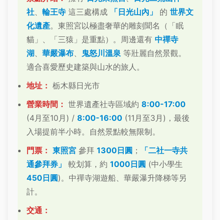
社
、
輪王寺
這三處構成
「日光山內」
的
世界文
化遺產
。東照宮以極盡奢華的雕刻聞名（「眠
貓」、「三猿」是重點）。周邊還有
中禪寺
湖
、
華嚴瀑布
、
鬼怒川溫泉
等壯麗自然景觀。
適合喜愛歷史建築與山水的旅人。
地址：
栃木縣日光市
營業時間：
世界遺產社寺區域約
8:00-17:00
(4月至10月) /
8:00-16:00
(11月至3月)，最後
入場提前半小時。自然景點較無限制。
門票：
東照宮
參拜
1300日圓
；
「二社一寺共
通參拜券」
較划算，約
1000日圓
(中小學生
450日圓
)。中禪寺湖遊船、華嚴瀑升降梯等另
計。
交通：