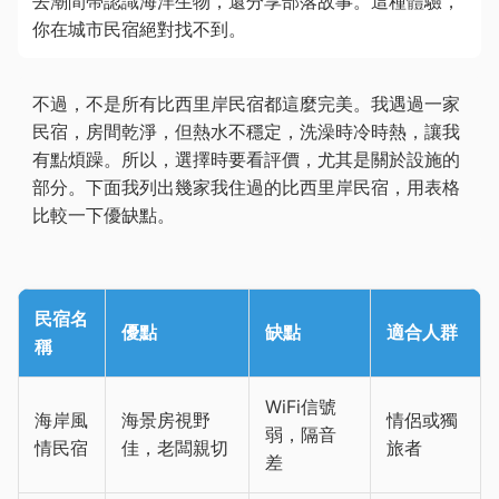
去潮間帶認識海洋生物，還分享部落故事。這種體驗，
你在城市民宿絕對找不到。
不過，不是所有比西里岸民宿都這麼完美。我遇過一家
民宿，房間乾淨，但熱水不穩定，洗澡時冷時熱，讓我
有點煩躁。所以，選擇時要看評價，尤其是關於設施的
部分。下面我列出幾家我住過的比西里岸民宿，用表格
比較一下優缺點。
民宿名
優點
缺點
適合人群
稱
WiFi信號
海岸風
海景房視野
情侶或獨
弱，隔音
情民宿
佳，老闆親切
旅者
差