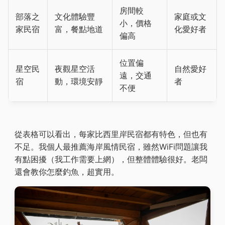
房間較
部落之
文化體驗豐
家庭或文
小，價格
家民宿
富，餐點地道
化愛好者
偏高
位置偏
星空民
夜觀星空活
自然愛好
遠，交通
宿
動，環境安靜
者
不便
從表格可以看出，每家比西里岸民宿都有特色，但也有
不足。我個人最推薦海岸風情民宿，雖然WiFi問題讓我
有點困擾（我工作需要上網），但整體體驗很好。老闆
還會教你怎麼釣魚，超實用。