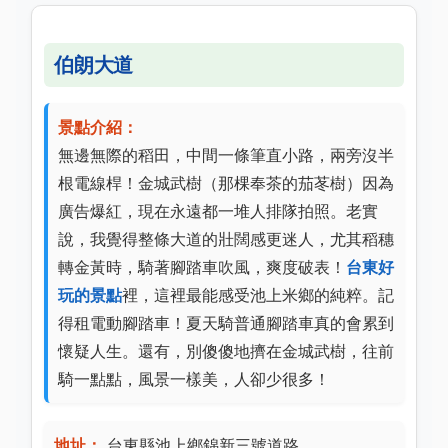
伯朗大道
景點介紹：
無邊無際的稻田，中間一條筆直小路，兩旁沒半
根電線桿！金城武樹（那棵奉茶的茄苳樹）因為
廣告爆紅，現在永遠都一堆人排隊拍照。老實
說，我覺得整條大道的壯闊感更迷人，尤其稻穗
轉金黃時，騎著腳踏車吹風，爽度破表！
台東好
玩的景點
裡，這裡最能感受池上米鄉的純粹。記
得租電動腳踏車！夏天騎普通腳踏車真的會累到
懷疑人生。還有，別傻傻地擠在金城武樹，往前
騎一點點，風景一樣美，人卻少很多！
地址：
台東縣池上鄉錦新三號道路