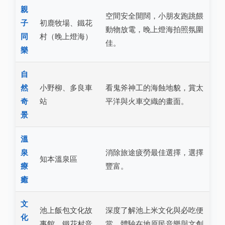
親
空間安全開闊，小朋友跑跳餵
子
初鹿牧場、鐵花
動物放電，晚上燈海拍照氛圍
同
村（晚上燈海）
佳。
樂
自
然
小野柳、多良車
看鬼斧神工的海蝕地貌，賞太
奇
站
平洋與火車交織的畫面。
景
溫
泉
消除旅途疲勞最佳選擇，選擇
知本溫泉區
療
豐富。
癒
文
池上飯包文化故
深度了解池上米文化與必吃便
化
事館、鐵花村音
當，體驗在地原民音樂與文創