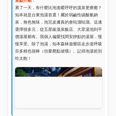
景點介紹：
累了一天，有什麼比泡進暖呼呼的溫泉更療癒？
知本就是台東泡湯首選！屬於弱鹼性碳酸氫鈉
泉，無色無味，泡完皮膚真的會咕溜咕溜。這邊
選擇很多元，從五星級溫泉飯店、大眾湯池到平
價湯屋都有。我個人偏愛找間安靜點的湯屋，慢
慢享受。除了泡湯，知本森林遊樂區走步道呼吸
芬多精也很棒（但要爬點坡哦）。記得泡湯前別
吃太飽！