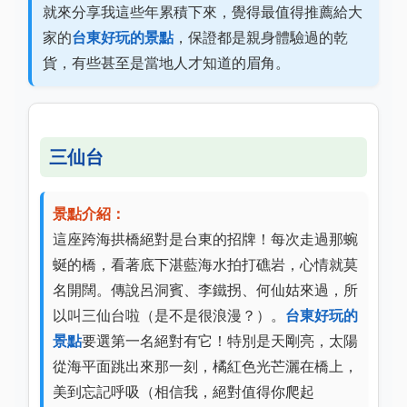
就來分享我這些年累積下來，覺得最值得推薦給大
家的
台東好玩的景點
，保證都是親身體驗過的乾
貨，有些甚至是當地人才知道的眉角。
三仙台
景點介紹：
這座跨海拱橋絕對是台東的招牌！每次走過那蜿
蜒的橋，看著底下湛藍海水拍打礁岩，心情就莫
名開闊。傳說呂洞賓、李鐵拐、何仙姑來過，所
以叫三仙台啦（是不是很浪漫？）。
台東好玩的
景點
要選第一名絕對有它！特別是天剛亮，太陽
從海平面跳出來那一刻，橘紅色光芒灑在橋上，
美到忘記呼吸（相信我，絕對值得你爬起