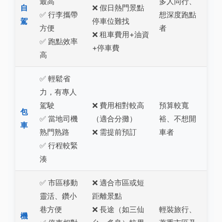
最高
多人同行、
自
❌ 假日熱門景點
✅ 行李攜帶
想深度跑點
駕
停車位難找
方便
者
❌ 租車費用+油資
✅ 跑點效率
+停車費
高
✅ 輕鬆省
力，有專人
駕駛
❌ 費用相對較高
預算較寬
包
✅ 當地司機
（適合分攤）
裕、不想開
車
熟門熟路
❌ 需提前預訂
車者
✅ 行程較緊
湊
✅ 市區移動
❌ 適合市區或短
靈活、鑽小
距離景點
巷方便
❌ 長途（如三仙
輕裝旅行、
機