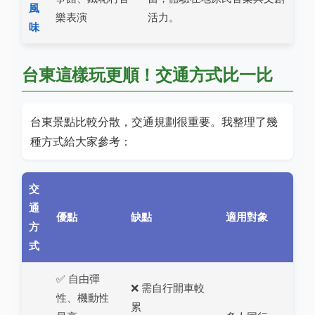
風
樂表演
活力。
味
台東這樣玩更順！交通方式比一比
台東景點比較分散，交通規劃很重要。我整理了幾
種方式給大家參考：
交
通
優點
缺點
適用對象
方
式
✅ 自由彈
❌ 需自行開車較
性、機動性
累