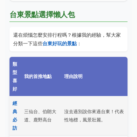
台東景點選擇懶人包
還在煩惱怎麼安排行程嗎？根據我的經驗，幫大家
分類一下這些
台東好玩的景點
：
類
型
我的首推地點
理由說明
喜
好
經
典
三仙台、伯朗大
沒去過別說你來過台東！代表
必
道、鹿野高台
性地標，風景壯麗。
訪