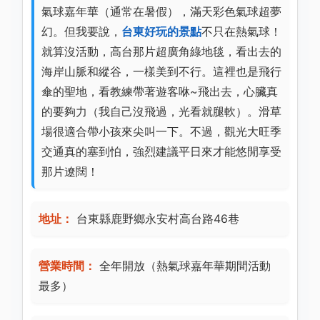
氣球嘉年華（通常在暑假），滿天彩色氣球超夢
幻。但我要說，
台東好玩的景點
不只在熱氣球！
就算沒活動，高台那片超廣角綠地毯，看出去的
海岸山脈和縱谷，一樣美到不行。這裡也是飛行
傘的聖地，看教練帶著遊客咻~飛出去，心臟真
的要夠力（我自己沒飛過，光看就腿軟）。滑草
場很適合帶小孩來尖叫一下。不過，觀光大旺季
交通真的塞到怕，強烈建議平日來才能悠閒享受
那片遼闊！
地址：
台東縣鹿野鄉永安村高台路46巷
營業時間：
全年開放（熱氣球嘉年華期間活動
最多）