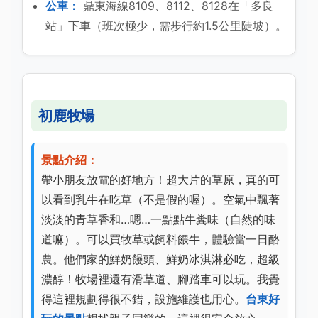
公車：
鼎東海線8109、8112、8128在「多良
站」下車（班次極少，需步行約1.5公里陡坡）。
初鹿牧場
景點介紹：
帶小朋友放電的好地方！超大片的草原，真的可
以看到乳牛在吃草（不是假的喔）。空氣中飄著
淡淡的青草香和…嗯…一點點牛糞味（自然的味
道嘛）。可以買牧草或飼料餵牛，體驗當一日酪
農。他們家的鮮奶饅頭、鮮奶冰淇淋必吃，超級
濃醇！牧場裡還有滑草道、腳踏車可以玩。我覺
得這裡規劃得很不錯，設施維護也用心。
台東好