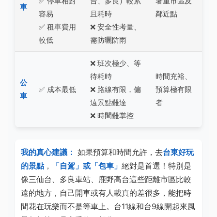
✅ 停車相對
台、多良）較累
著重市區及
車
容易
且耗時
鄰近點
✅ 租車費用
❌ 安全性考量、
較低
需防曬防雨
❌ 班次極少、等
待耗時
時間充裕、
公
✅ 成本最低
❌ 路線有限，偏
預算極有限
車
遠景點難達
者
❌ 時間難掌控
我的真心建議：
如果預算和時間允許，去
台東好玩
的景點
，
「自駕」或「包車」
絕對是首選！特別是
像三仙台、多良車站、鹿野高台這些距離市區比較
遠的地方，自己開車或有人載真的差很多，能把時
間花在玩樂而不是等車上。台11線和台9線開起來風