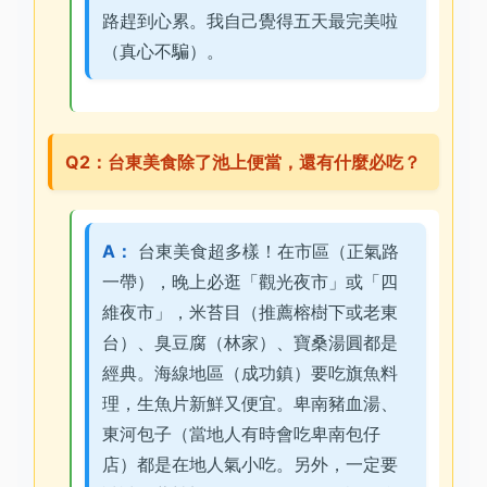
路趕到心累。我自己覺得五天最完美啦
（真心不騙）。
Q2：台東美食除了池上便當，還有什麼必吃？
A：
台東美食超多樣！在市區（正氣路
一帶），晚上必逛「觀光夜市」或「四
維夜市」，米苔目（推薦榕樹下或老東
台）、臭豆腐（林家）、寶桑湯圓都是
經典。海線地區（成功鎮）要吃旗魚料
理，生魚片新鮮又便宜。卑南豬血湯、
東河包子（當地人有時會吃卑南包仔
店）都是在地人氣小吃。另外，一定要