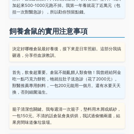
加起來500-1000元跑不掉。我第一年養就花了近萬元（包
括一次獸醫急診），所以勸你預留點錢。
飼養倉鼠的實用注意事項
決定好哪種倉鼠最好養後，接下來是日常照顧。這部分我搞
砸過，分享些血淚教訓。
首先，飲食超重要。倉鼠不能亂餵人類食物！我曾經給阿金
吃一點巧克力餅乾，牠就拉肚子送急診（花了2000元）。
獸醫推薦專用飼料，一包200元能用一個月。還有水要天天
換，否則細菌滋生。
籠子清潔也關鍵。我每週清一次籠子，墊料用木屑或紙砂，
一包150元。不清的話倉鼠會臭烘烘，我試過偷懶兩週，結
果房間味道像垃圾場。