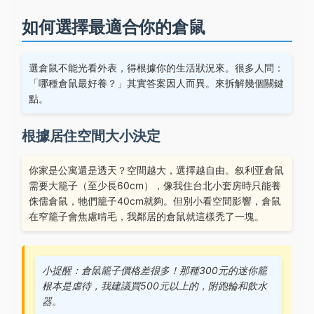
如何選擇最適合你的倉鼠
選倉鼠不能光看外表，得根據你的生活狀況來。很多人問：
「哪種倉鼠最好養？」其實答案因人而異。來拆解幾個關鍵
點。
根據居住空間大小決定
你家是公寓還是透天？空間越大，選擇越自由。叙利亚倉鼠
需要大籠子（至少長60cm），像我住台北小套房時只能養
侏儒倉鼠，牠們籠子40cm就夠。但別小看空間影響，倉鼠
在窄籠子會焦慮啃毛，我鄰居的倉鼠就這樣禿了一塊。
小提醒：倉鼠籠子價格差很多！那種300元的迷你籠
根本是虐待，我建議買500元以上的，附跑輪和飲水
器。