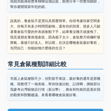
我就用親身經歷來聊聊這個話題，順便分享一些實用細節，
幫你避開我當年犯的錯。
說真的，養倉鼠不是買玩具那麼簡單。你得考慮你家空間多
大、你每天有多少時間照顧牠，還有你的預算。很多人只顧
著看倉鼠可愛的外表就衝動下手，結果養沒幾天就後悔了。
我見過朋友養侏儒倉鼠，因為籠子太小，倉鼠整天啃欄杆發
脾氣，最後只好送人。所以呢，在決定哪種倉鼠最好養前，
先問自己：你能給牠什麼樣的生活？
常見倉鼠種類詳細比較
市面上倉鼠種類不少，但對新手來說，最好養的通常是那幾
種。我整理了一個表格，幫你快速比較。記得啊，價格部分
我參考台灣寵物店行情（新台幣），壽命和性格則是基於我
的觀察和獸醫建議。來看看哪種倉鼠最好養。