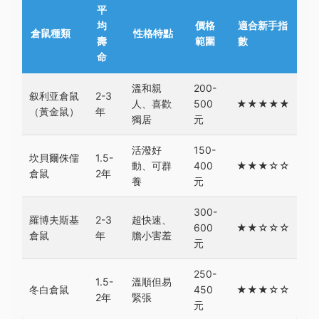
平
均
價格
適合新手指
倉鼠種類
性格特點
壽
範圍
數
命
溫和親
200-
叙利亚倉鼠
2-3
人、喜歡
500
★★★★★
（黃金鼠）
年
獨居
元
活潑好
150-
坎貝爾侏儒
1.5-
動、可群
400
★★★☆☆
倉鼠
2年
養
元
300-
羅博夫斯基
2-3
超快速、
600
★★☆☆☆
倉鼠
年
膽小害羞
元
250-
1.5-
溫順但易
冬白倉鼠
450
★★★☆☆
2年
緊張
元