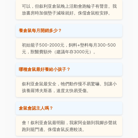
可以，但叙利亚倉鼠晚上活動會跑輪子有聲音。我
放書房時加個墊子減噪就好。侏儒倉鼠較安靜。
養倉鼠每月開銷多少？
初始籠子500-2000元，飼料+墊料每月300-500
元，獸醫費額外（建議年存3000元）。
哪種倉鼠最好養給小孩子？
叙利亚倉鼠最安全，牠們動作慢不易驚嚇。別讓小
孩養羅博夫斯基，速度太快易受傷。
倉鼠會認主人嗎？
會！叙利亚倉鼠最明顯，我家阿金聽到我腳步聲就
跑到籠門邊。侏儒倉鼠反應較淡。