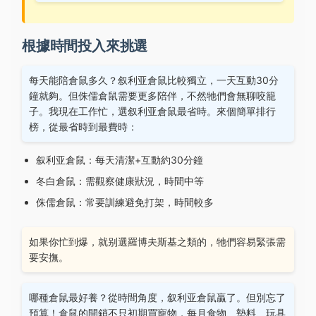
根據時間投入來挑選
每天能陪倉鼠多久？叙利亚倉鼠比較獨立，一天互動30分
鐘就夠。但侏儒倉鼠需要更多陪伴，不然牠們會無聊咬籠
子。我現在工作忙，選叙利亚倉鼠最省時。來個簡單排行
榜，從最省時到最費時：
叙利亚倉鼠：每天清潔+互動約30分鐘
冬白倉鼠：需觀察健康狀況，時間中等
侏儒倉鼠：常要訓練避免打架，時間較多
如果你忙到爆，就别選羅博夫斯基之類的，牠們容易緊張需
要安撫。
哪種倉鼠最好養？從時間角度，叙利亚倉鼠贏了。但別忘了
預算！倉鼠的開銷不只初期買寵物，每月食物、墊料、玩具