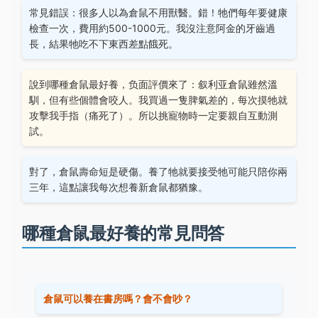
常見錯誤：很多人以為倉鼠不用獸醫。錯！牠們每年要健康
檢查一次，費用約500-1000元。我沒注意阿金的牙齒過
長，結果牠吃不下東西差點餓死。
說到哪種倉鼠最好養，负面評價來了：叙利亚倉鼠雖然溫
馴，但有些個體會咬人。我買過一隻脾氣差的，每次摸牠就
攻擊我手指（痛死了）。所以挑寵物時一定要親自互動測
試。
對了，倉鼠壽命短是硬傷。養了牠就要接受牠可能只陪你兩
三年，這點讓我每次想養新倉鼠都猶豫。
哪種倉鼠最好養的常見問答
倉鼠可以養在書房嗎？會不會吵？