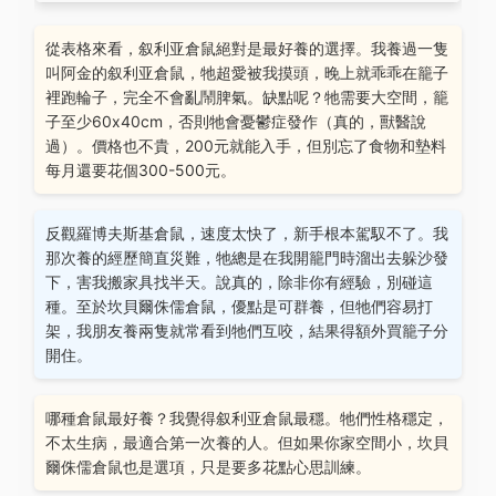
從表格來看，叙利亚倉鼠絕對是最好養的選擇。我養過一隻
叫阿金的叙利亚倉鼠，牠超愛被我摸頭，晚上就乖乖在籠子
裡跑輪子，完全不會亂鬧脾氣。缺點呢？牠需要大空間，籠
子至少60x40cm，否則牠會憂鬱症發作（真的，獸醫說
過）。價格也不貴，200元就能入手，但別忘了食物和墊料
每月還要花個300-500元。
反觀羅博夫斯基倉鼠，速度太快了，新手根本駕馭不了。我
那次養的經歷簡直災難，牠總是在我開籠門時溜出去躲沙發
下，害我搬家具找半天。說真的，除非你有經驗，別碰這
種。至於坎貝爾侏儒倉鼠，優點是可群養，但牠們容易打
架，我朋友養兩隻就常看到牠們互咬，結果得額外買籠子分
開住。
哪種倉鼠最好養？我覺得叙利亚倉鼠最穩。牠們性格穩定，
不太生病，最適合第一次養的人。但如果你家空間小，坎貝
爾侏儒倉鼠也是選項，只是要多花點心思訓練。