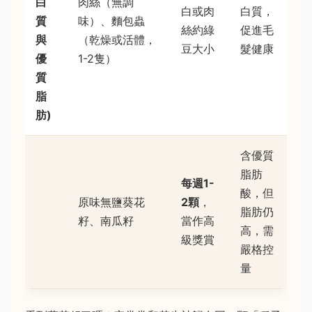
白
肉絲（無調
白或肉
白質，
質
味）、麵包蟲
絲約綠
促進毛
與
（乾燥或活體，
豆大小
髮健康
優
1-2隻）
質
脂
肪)
含優質
脂肪
每週1-
酸，但
原味無鹽葵花
2顆
，
脂肪仍
籽、南瓜籽
當作高
高，需
級獎賞
嚴格控
量