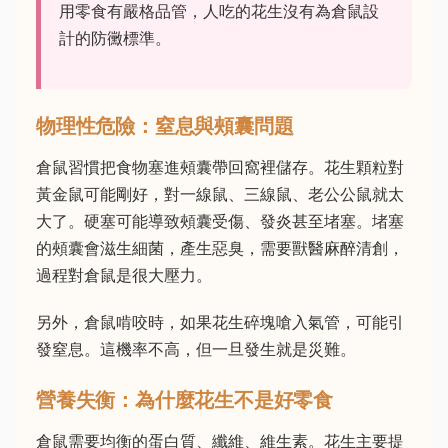
用零食有嚴格品管，人吃的花生沒有為倉鼠設
計的防黴標準。
物理性危險：窒息與頰囊問題
倉鼠習慣把食物塞進頰囊帶回窩裡儲存。花生顆粒對
黃金鼠可能剛好，對一線鼠、三線鼠、老公公鼠就太
大了。硬塞可能導致頰囊受傷、發炎甚至堵塞。堵塞
的頰囊會滋生細菌，產生惡臭，需要獸醫麻醉清創，
過程對倉鼠是很大壓力。
另外，倉鼠啃咬時，如果花生碎塊嗆入氣管，可能引
發窒息。這機率不高，但一旦發生就是災難。
營養失衡：為什麼花生不是好零食
倉鼠需要均衡的蛋白質、纖維、維生素。花生主要提