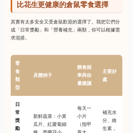
比花生更健康的倉鼠零食選擇
其實有太多安全又受倉鼠歡迎的選擇了。我把它們分
成「日常獎勵」和「營養補充」兩類，你可以根據需
求混搭。
零
餵食頻
食
主要好
具體例子
率與份
類
處
量建議
型
日
每天一
常
補充水
新鮮蔬菜：小黃
小片
獎
分、維
瓜片、紅蘿蔔細
（指甲
勵
生素，
條、西蘭花小
蓋大