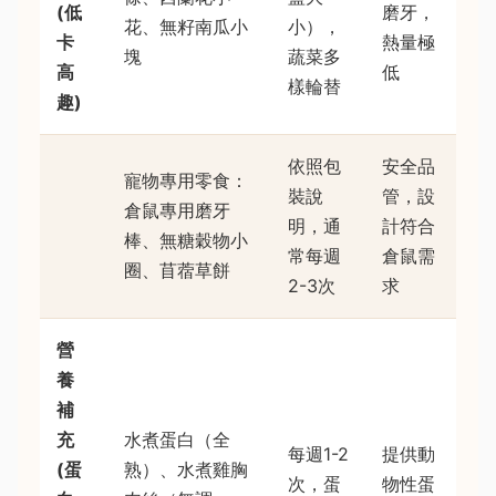
(低
磨牙，
花、無籽南瓜小
小），
卡
熱量極
塊
蔬菜多
高
低
樣輪替
趣)
依照包
安全品
寵物專用零食：
裝說
管，設
倉鼠專用磨牙
明，通
計符合
棒、無糖穀物小
常每週
倉鼠需
圈、苜蓿草餅
2-3次
求
營
養
補
充
水煮蛋白（全
每週1-2
提供動
(蛋
熟）、水煮雞胸
次，蛋
物性蛋