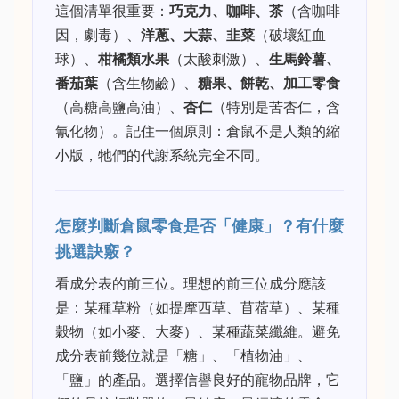
這個清單很重要：
巧克力、咖啡、茶
（含咖啡
因，劇毒）、
洋蔥、大蒜、韭菜
（破壞紅血
球）、
柑橘類水果
（太酸刺激）、
生馬鈴薯、
番茄葉
（含生物鹼）、
糖果、餅乾、加工零食
（高糖高鹽高油）、
杏仁
（特別是苦杏仁，含
氰化物）。記住一個原則：倉鼠不是人類的縮
小版，牠們的代謝系統完全不同。
怎麼判斷倉鼠零食是否「健康」？有什麼
挑選訣竅？
看成分表的前三位。理想的前三位成分應該
是：某種草粉（如提摩西草、苜蓿草）、某種
穀物（如小麥、大麥）、某種蔬菜纖維。避免
成分表前幾位就是「糖」、「植物油」、
「鹽」的產品。選擇信譽良好的寵物品牌，它