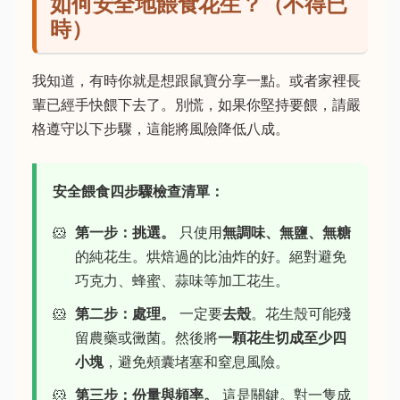
如何安全地餵食花生？（不得已
時）
我知道，有時你就是想跟鼠寶分享一點。或者家裡長
輩已經手快餵下去了。別慌，如果你堅持要餵，請嚴
格遵守以下步驟，這能將風險降低八成。
安全餵食四步驟檢查清單：
第一步：挑選。
只使用
無調味、無鹽、無糖
的純花生。烘焙過的比油炸的好。絕對避免
巧克力、蜂蜜、蒜味等加工花生。
第二步：處理。
一定要
去殼
。花生殼可能殘
留農藥或黴菌。然後將
一顆花生切成至少四
小塊
，避免頰囊堵塞和窒息風險。
第三步：份量與頻率。
這是關鍵。對一隻成