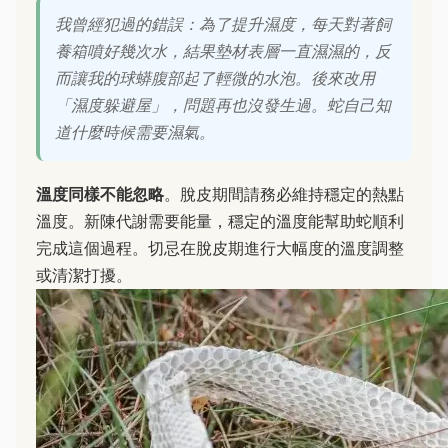
我曾經犯過的錯誤：為了提升濕度，每天對著飼
養箱噴好幾次水，結果墊材表層一直濕濕的，反
而讓我的球蟒腹部起了輕微的水泡。後來改用
「濕度躲避屋」，問題再也沒發生過。蛇自己知
道什麼時候需要濕氣。
溫度同樣不能忽略
。脫皮期間請務必維持穩定的熱點
溫度。新陳代謝需要能量，穩定的溫度能幫助蛇順利
完成這個過程。切忌在脫皮期進行大幅度的溫度調整
或清潔打擾。