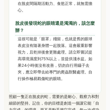
在脫皮間隔期活動力、食慾正常，就無需擔
心。
脫皮後發現蛇的眼睛還是濁濁的，該怎麼
辦？
這很可能是「眼罩」殘留，也就是舊的眼球
表皮沒有隨著身體一起脫落。這會嚴重影響
視力，且乾掉後會更難處理。請立即嘗試提
高環境濕度到75%以上，並提供淺水盆。如
果24小時後沒有改善，切勿自行用鑷子去
夾，應立即帶去給專門的爬蟲獸醫處理。自
行操作極易戳傷蛇的眼睛。
照顧一隻正在脫皮的蛇，需要的是耐心、觀察力和對
細節的堅持。記住，你的目標是創造一個讓它能「自
力完成」的環境，而不是動手替它完成。每一次成功