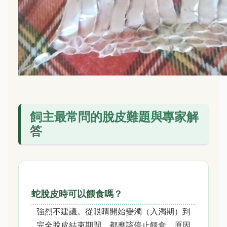
飼主最常問的脫皮難題與專家解
答
蛇脫皮時可以餵食嗎？
強烈不建議。從眼睛開始變濁（入濁期）到
完全脫皮結束期間，都應該停止餵食。原因