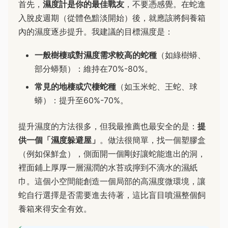
首先，
濕度計是你的最佳戰友
，不要憑感覺。在蛇進
入脫皮週期（從體色黯淡開始）後，就應該將飼養箱
內的濕度逐步提升。我建議的目標濕度是：
一般樹棲或對濕度需求較高的蛇種
（如綠樹蟒、
部分蟒類）：維持在70%-80%。
常見的地棲或穴棲蛇種
（如玉米蛇、王蛇、球
蟒）：提升至60%-70%。
提升濕度的方法很多，但我最推薦也最安全的是：
提
供一個「濕度躲避屋」
。做法很簡單，找一個塑膠盒
（例如保鮮盒），側面開一個剛好讓蛇能進出的洞，
裡面鋪上厚厚一層濕潤的水苔或擰到不滴水的濕紙
巾。這個小空間能創造一個局部的高濕度微環境，讓
蛇自行選擇是否需要進去待著，這比盲目噴濕整個飼
養箱來得安全有效。