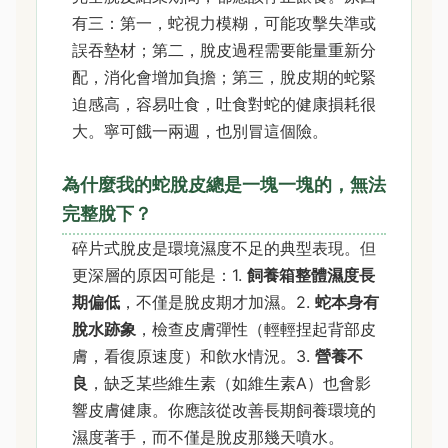
有三：第一，蛇視力模糊，可能攻擊失準或
誤吞墊材；第二，脫皮過程需要能量重新分
配，消化會增加負擔；第三，脫皮期的蛇緊
迫感高，容易吐食，吐食對蛇的健康損耗很
大。寧可餓一兩週，也別冒這個險。
為什麼我的蛇脫皮總是一塊一塊的，無法
完整脫下？
碎片式脫皮是環境濕度不足的典型表現。但
更深層的原因可能是：1.
飼養箱整體濕度長
期偏低
，不僅是脫皮期才加濕。2.
蛇本身有
脫水跡象
，檢查皮膚彈性（輕輕捏起背部皮
膚，看復原速度）和飲水情況。3.
營養不
良
，缺乏某些維生素（如維生素A）也會影
響皮膚健康。你應該從改善長期飼養環境的
濕度著手，而不僅是脫皮那幾天噴水。