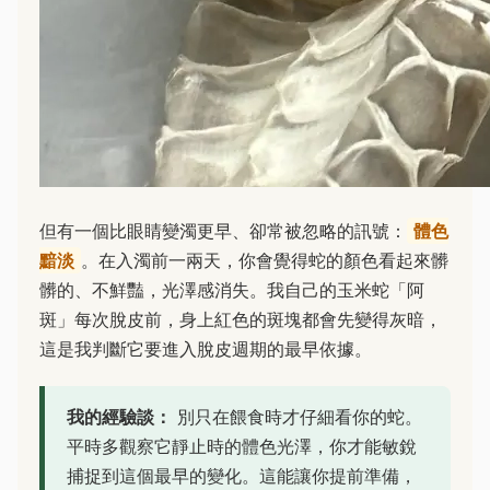
但有一個比眼睛變濁更早、卻常被忽略的訊號：
體色
黯淡
。在入濁前一兩天，你會覺得蛇的顏色看起來髒
髒的、不鮮豔，光澤感消失。我自己的玉米蛇「阿
斑」每次脫皮前，身上紅色的斑塊都會先變得灰暗，
這是我判斷它要進入脫皮週期的最早依據。
我的經驗談：
別只在餵食時才仔細看你的蛇。
平時多觀察它靜止時的體色光澤，你才能敏銳
捕捉到這個最早的變化。這能讓你提前準備，