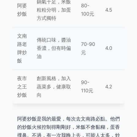
鍋氣十足，米飯
阿婆
80-
粒粒分明，加蛋
4.5
炒飯
100元
方式獨特
文南
傳統口味，醬油
路老
70-90
香濃，但有時偏
4.0
牌炒
元
油
飯
夜市
創新風格，加入
90-
之王
蔬菜多，健康取
4.2
110元
炒飯
向
阿婆炒飯是我的最愛，每次去文南路必點。他們
的炒飯火候控制得剛剛好，米飯不會黏糊，蛋香
撲鼻。不過，有一次我晚上去，可能人太多，炒