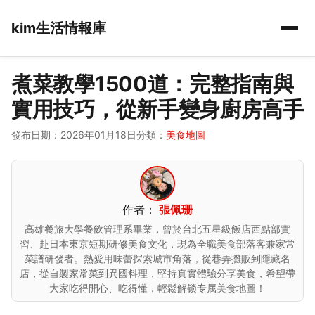
kim生活情報庫
煮菜教學1500道：完整指南與
實用技巧，從新手變身廚房高手
發布日期：2026年01月18日
分類：
美食地圖
作者：
張佩珊
高雄餐旅大學餐飲管理系畢業，曾於台北五星級飯店西點部實
習、赴日本東京短期研修美食文化，現為全職美食部落客兼家常
菜譜研發者。熱愛用味蕾探索城市角落，從巷弄攤販到隱藏名
店，從自製家常菜到異國料理，堅持真實體驗分享美食，希望帶
大家吃得開心、吃得懂，輕鬆解锁专属美食地圖！