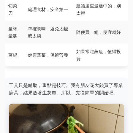
切菜
建議選重量適中的，別
處理食材，安全第一
刀
太輕
量杯
準確調味，避免太鹹
隨便買一組，便宜就好
量匙
或太淡
如果常吃蒸魚，值得投
蒸鍋
健康蒸菜，保留營養
資
工具只是輔助，重點是技巧。我有朋友花大錢買了專業
廚具，結果放著生灰塵。所以，先從簡單的開始吧。