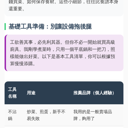
錢買菜、如何保存食材。這些小細節，往往比食譜本身
還重要。
基礎工具準備：別讓設備拖後腿
工欲善其事，必先利其器。但你不必一開始就買高級
廚具。我剛學煮菜時，只用一個平底鍋和一把刀，照
樣能做出好菜。以下是基本工具清單，你可以根據預
算慢慢添購。
工具
用途
推薦品牌（個人經驗）
名稱
不沾
炒菜、煎蛋，新手不
我用的是一般賣場品
鍋
易失敗
牌，夠用了