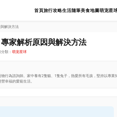
首頁
旅行攻略
生活隨筆
美食地圖
萌宠星
因與解決方法
？專家解析原因與解決方法
日
分類：
萌宠星球
寵物行為諮詢師。家中養有2隻貓、1隻兔子，熱愛所有毛孩，堅持以專業
經營幸福的愛寵生活。