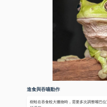
進食與吞嚥動作
樹蛙在吞食較大獵物時，需要多次調整嘴巴位