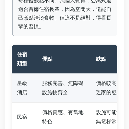
每種優缺點不同。我個人覺得，公寓式最
適合首爾住宿長輩，因為空間大，還能自
己煮點清淡食物。但這不是絕對，得看長
輩的習慣。
住宿
優點
缺點
類型
星級
服務完善、無障礙
價格較高、可
酒店
設施較齊全
乏家的感覺
價格實惠、有當地
設施可能不統
民宿
特色
無電梯常見