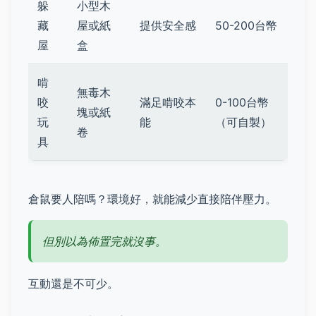
躲
小型木
藏
屋或紙
提供安全感
50-200台幣
屋
盒
啃
無毒木
咬
滿足啃咬本
0-100台幣
塊或紙
玩
能
（可自製）
卷
具
倉鼠要人陪嗎？環境好，就能減少直接陪伴壓力。
但別以為佈置完就沒事。
互動還是不可少。