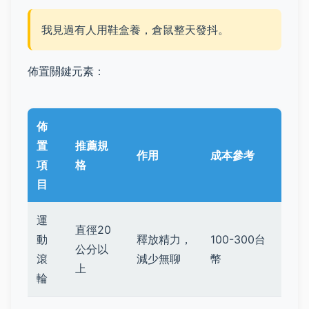
我見過有人用鞋盒養，倉鼠整天發抖。
佈置關鍵元素：
佈
置
推薦規
作用
成本參考
項
格
目
運
直徑20
動
釋放精力，
100-300台
公分以
滾
減少無聊
幣
上
輪