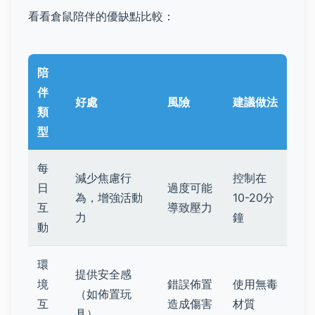
看看倉鼠陪伴的優缺點比較：
陪
伴
好處
風險
建議做法
類
型
每
減少焦慮行
控制在
日
過度可能
為，增強活動
10-20分
互
導致壓力
力
鐘
動
環
提供安全感
境
錯誤佈置
使用無毒
（如佈置玩
互
造成傷害
材質
具）