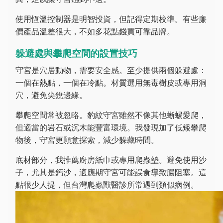
使用恆溫控制器是明智投資，但記得定期校準。有些廉
價產品溫差很大，不如多花點錢買可靠品牌。
躲避處與攀爬空間的設置技巧
守宮是穴居動物，需要安全感。至少提供兩個躲避處：
一個在熱點，一個在冷點。材質選用無毒樹皮或專用洞
穴，避免尖銳邊緣。
攀爬空間常被忽略。豹紋守宮雖然不像其他蜥蜴愛爬，
但適當的岩石或沉木能豐富環境。我發現加了低矮攀爬
物後，守宮更願意探索，減少躲藏時間。
底材部分，我推薦廚房紙巾或專用爬蟲墊。避免使用沙
子，尤其是鈣沙，適應期守宮可能誤食導致腸阻塞。這
點很少人提，但台灣爬蟲獸醫診所常遇到類似病例。