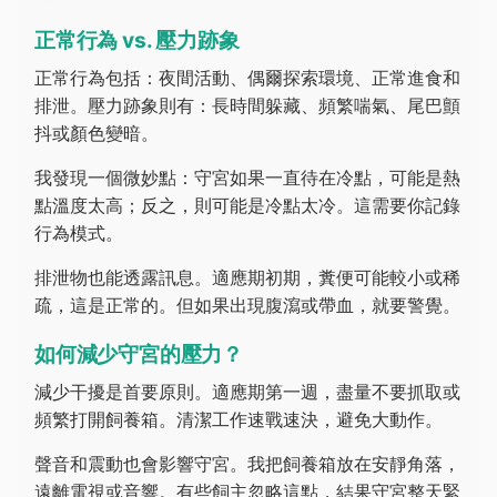
正常行為 vs. 壓力跡象
正常行為包括：夜間活動、偶爾探索環境、正常進食和
排泄。壓力跡象則有：長時間躲藏、頻繁喘氣、尾巴顫
抖或顏色變暗。
我發現一個微妙點：守宮如果一直待在冷點，可能是熱
點溫度太高；反之，則可能是冷點太冷。這需要你記錄
行為模式。
排泄物也能透露訊息。適應期初期，糞便可能較小或稀
疏，這是正常的。但如果出現腹瀉或帶血，就要警覺。
如何減少守宮的壓力？
減少干擾是首要原則。適應期第一週，盡量不要抓取或
頻繁打開飼養箱。清潔工作速戰速決，避免大動作。
聲音和震動也會影響守宮。我把飼養箱放在安靜角落，
遠離電視或音響。有些飼主忽略這點，結果守宮整天緊