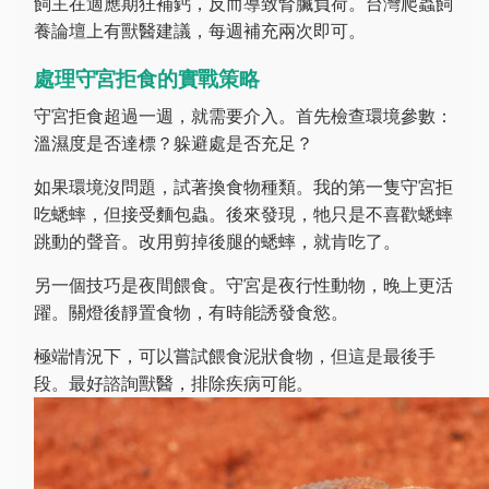
飼主在適應期狂補鈣，反而導致腎臟負荷。台灣爬蟲飼
養論壇上有獸醫建議，每週補充兩次即可。
處理守宮拒食的實戰策略
守宮拒食超過一週，就需要介入。首先檢查環境參數：
溫濕度是否達標？躲避處是否充足？
如果環境沒問題，試著換食物種類。我的第一隻守宮拒
吃蟋蟀，但接受麵包蟲。後來發現，牠只是不喜歡蟋蟀
跳動的聲音。改用剪掉後腿的蟋蟀，就肯吃了。
另一個技巧是夜間餵食。守宮是夜行性動物，晚上更活
躍。關燈後靜置食物，有時能誘發食慾。
極端情況下，可以嘗試餵食泥狀食物，但這是最後手
段。最好諮詢獸醫，排除疾病可能。