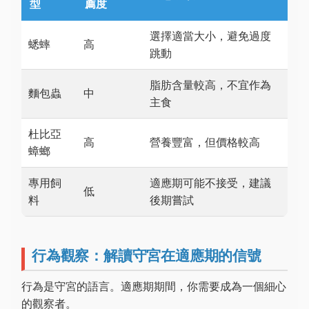
型
薦度
選擇適當大小，避免過度
蟋蟀
高
跳動
脂肪含量較高，不宜作為
麵包蟲
中
主食
杜比亞
高
營養豐富，但價格較高
蟑螂
專用飼
適應期可能不接受，建議
低
料
後期嘗試
行為觀察：解讀守宮在適應期的信號
行為是守宮的語言。適應期期間，你需要成為一個細心
的觀察者。