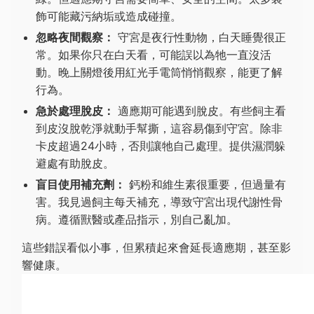
飾可能藏污納垢或造成碰撞。
忽略夜間觀察：
守宮是夜行性動物，白天睡覺很正
常。如果你只在白天看，可能誤以為牠一直沒活
動。晚上關燈後用紅光手電筒悄悄觀察，能更了解
行為。
急於處理脫皮：
適應期可能遇到脫皮。有些飼主看
到皮沒脫乾淨就動手幫撕，這容易傷到守宮。除非
卡皮超過24小時，否則讓牠自己處理。提供濕潤躲
避處有助脫皮。
盲目使用補充劑：
鈣粉和維生素很重要，但過量有
害。我見過飼主每天補充，導致守宮出現代謝性骨
病。遵循獸醫或產品指示，別自己亂加。
這些錯誤看似小事，但累積起來會延長適應期，甚至影
響健康。