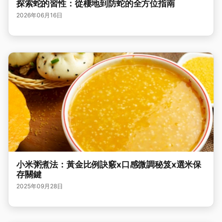
探索蛇的習性：從棲地到防蛇的全方位指南
2026年06月16日
小米粥煮法：黃金比例訣竅x口感微調秘笈x選米保
存關鍵
2025年09月28日