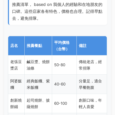
推薦清單， based on 我個人的經驗和在地朋友的
口碑。這些店家各有特色，價格也合理。記得早點
去，避免排隊。
平均價格
店名
推薦餐點
備註
（台幣）
老張豆
鹹豆漿、燒餅
傳統老店，經
50-80
漿店
油條
常排隊
阿婆飯
經典飯糰、紫
分量足，適合
40-60
糰
米飯糰
早餐飽腹
創新燒
起司燒餅、披
創新口味，年
60-100
餅鋪
薩燒餅
輕人喜愛