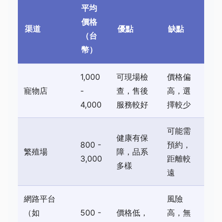
平均
價格
渠道
優點
缺點
（台
幣）
1,000
可現場檢
價格偏
寵物店
-
查，售後
高，選
4,000
服務較好
擇較少
可能需
健康有保
800 -
預約，
繁殖場
障，品系
3,000
距離較
多樣
遠
網路平台
風險
（如
500 -
價格低，
高，無