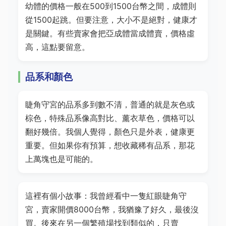
幼體的價格一般在500到1500台幣之間，成體則
從1500起跳。但要注意，大小不是絕對，健康才
是關鍵。有些賣家會把亞成體當成體賣，價格虛
高，這點要留意。
品系和顏色
睫角守宮的品系多到數不清，普通的就是灰色或
棕色，特殊品系像高對比、薰衣草色，價格可以
翻好幾倍。我個人覺得，顏色只是外表，健康更
重要。但如果你有預算，想收藏稀有品系，那花
上萬塊也是可能的。
這裡有個小故事：我曾經看中一隻紅眼睫角守
宮，賣家開價8000台幣，我猶豫了好久，最後沒
買。後來在另一個繁殖場找到類似的，只賣