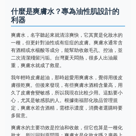
什麼是爽膚水？專為油性肌設計的
利器
爽膚水，名字聽起來就清涼爽快，它其實是化妝水的
一種，但更針對油性或有痘痘的皮膚。爽膚水通常含
有酒精或水楊酸等成分，能幫助收斂毛孔、控油，並
二次清潔殘留污垢。台灣夏天悶熱，很多人出油嚴
重，爽膚水就成了救星。
我年輕時皮膚超油，那時超愛用爽膚水，覺得用後皮
膚很乾爽。但後來發現，有些爽膚水酒精含量高，用
久了皮膚會變敏感，所以我現在比較少用。這點要小
心，尤其是敏感肌的人。根據衛福部化妝品管理規
定，爽膚水若含酒精，需標示濃度，消費者選購時要
多留意。
爽膚水的主要功效是控油和收斂，但它也算是一種化
妝水。所以回到原問題：爽膚水是化妝水嗎？廣義上