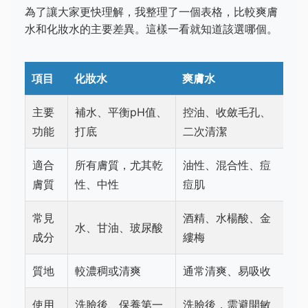
為了讓大家更快理解，我整理了一個表格，比較爽膚
水和化妝水的主要差異。這樣一看就知道該選哪個。
項目
化妝水
爽膚水
主要
補水、平衡pH值、
控油、收斂毛孔、
功能
打底
二次清潔
適合
所有膚質，尤其乾
油性、混合性、痘
膚質
性、中性
痘肌
常見
酒精、水楊酸、金
水、甘油、玻尿酸
成分
縷梅
質地
較濃稠或清爽
通常清爽、易吸收
使用
洗臉後、保養第一
洗臉後，需避開敏