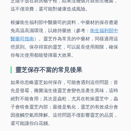
芝隨手放在廚房櫃子裡，結果沒幾個月就長出黴菌，
這不僅浪費，還可能對健康造成風險。
根據衛生福利部中醫藥司的資料，中藥材的保存應避
免高温高濕環境，以維持藥效（參考：
衛生福利部中
醫藥司指南
）。靈芝作為常見的中藥材，同樣適用這
些原則。保存得當的靈芝，可以延長使用期限，確保
你每次使用都能發揮最大效果。
靈芝保存不當的常見後果
如果你忽略靈芝如何保存，可能會遇到這些問題：首
先是發霉，黴菌滋生後靈芝會變色並產生異味，這時
絕對不能食用；其次是蟲蛀，尤其在乾燥靈芝中，蟲
子會啃食靈芝內部；最後是氧化，靈芝的有效成分會
因接觸空氣而降解。這些問題不僅影響靈芝的品質，
還可能讓你白花錢。