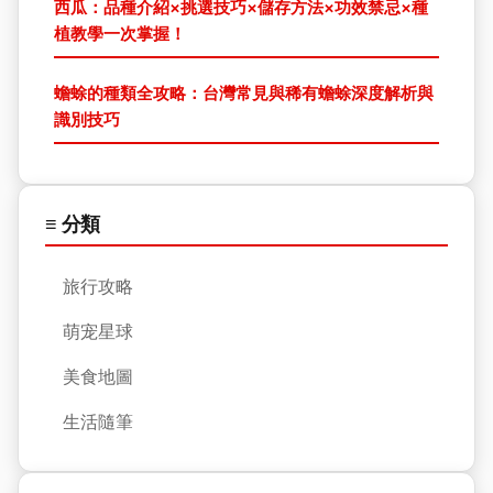
西瓜：品種介紹×挑選技巧×儲存方法×功效禁忌×種
植教學一次掌握！
蟾蜍的種類全攻略：台灣常見與稀有蟾蜍深度解析與
識別技巧
≡ 分類
旅行攻略
萌宠星球
美食地圖
生活隨筆