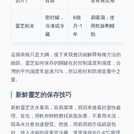
切片）
容器
查有無受潮
密封罐，
6個
易吸濕，使
靈芝粉末
冷凍或冷
月-1
用乾燥劑輔
藏
年
助
這個表格只是大綱，接下來我會詳細解釋每種方法的
細節。靈芝如何保存的關鍵在於控制溫度和濕度，台
灣的平均濕度常超過70%，所以密封和防潮是重中之
重。
新鮮靈芝的保存技巧
新鮮靈芝含水量高，容易腐壞，買回來後最好盡快處
理。首先，用軟布輕輕擦拭表面灰塵，不要用水洗，
因為水分會加速變質。然後，用廚房紙巾或紙袋包
好，放入冰箱的蔬果室冷藏。溫度保持在0-4°C最理