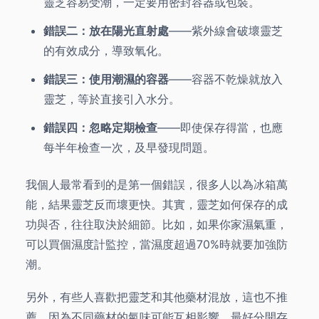
靈芝容易受潮，一定要用密封容器或包裝。
錯誤二：放在陽光直射處
——紫外線會破壞靈芝
的有效成分，導致氧化。
錯誤三：使用潮濕的容器
——容器不乾燥就放入
靈芝，等於直接引入水分。
錯誤四：忽略定期檢查
——即使保存得當，也應
每半年檢查一次，及早發現問題。
我個人最常看到的是第一個錯誤，很多人以為冰箱萬
能，結果靈芝反而壞更快。其實，靈芝如何保存的成
功與否，往往取決於細節。比如，如果你家濕氣重，
可以買個濕度計監控，當濕度超過70%時就要加強防
潮。
另外，有些人喜歡把靈芝和其他藥材混放，這也不推
薦，因為不同藥材的氣味可能互相影響。最好分開存