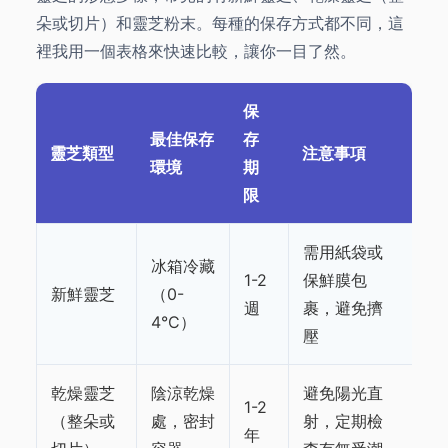
朵或切片）和靈芝粉末。每種的保存方式都不同，這
裡我用一個表格來快速比較，讓你一目了然。
保
最佳保存
存
靈芝類型
注意事項
環境
期
限
需用紙袋或
冰箱冷藏
1-2
保鮮膜包
新鮮靈芝
（0-
週
裹，避免擠
4°C）
壓
乾燥靈芝
陰涼乾燥
避免陽光直
1-2
（整朵或
處，密封
射，定期檢
年