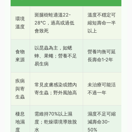
斑腿樹蛙適溫22-
溫度不穩定可
環境
28°C，過高或過低
縮短壽命一半
溫度
會致死
以上
以昆蟲為主，如蟋
食物
營養均衡可延
蟀、果蠅；營養不足
來源
長壽命1-2年
易生病
疾病
常見皮膚感染或體內
未治療可能活
與寄
寄生蟲；野外風險高
不過一年
生蟲
棲息
需維持70%以上濕
濕度不足可縮
地濕
度；乾燥環境導致脫
減壽命30-
度
水
50%