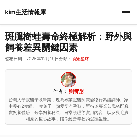
kim生活情報庫
斑腿樹蛙壽命終極解析：野外與
飼養差異關鍵因素
發布日期：2025年12月19日
分類：
萌宠星球
作者：
劉宥彤
台灣大學獸醫學系畢業，現為執業獸醫師兼寵物行為諮詢師。家
中養有2隻貓、1隻兔子，熱愛所有毛孩，堅持以專業知識搭配真
實飼養體驗，分享飼養秘訣、日常護理等實用內容，以及與毛孩
相處的暖心故事，陪你經營幸福的愛寵生活。