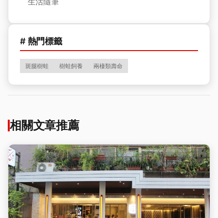
生活隨筆
# 熱門標籤
斑腿樹蛙
樹蛙飼養
兩棲類壽命
相關文章推薦