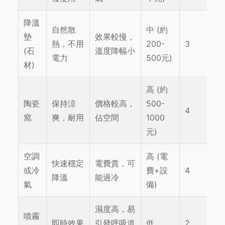
降溫
自然散
中 (約
墊
效果較慢，
熱，不用
200-
3
(石
溫度降幅小
電力
500元)
材)
高 (約
陶瓷
保持涼
價格較高，
500-
4
窩
爽，耐用
佔空間
1000
元)
空調
高 (電
快速穩定
電費貴，可
或冷
費+設
4
降溫
能過冷
氣
備)
濕度高，易
噴霧
即時效果
引發呼吸道
低
2