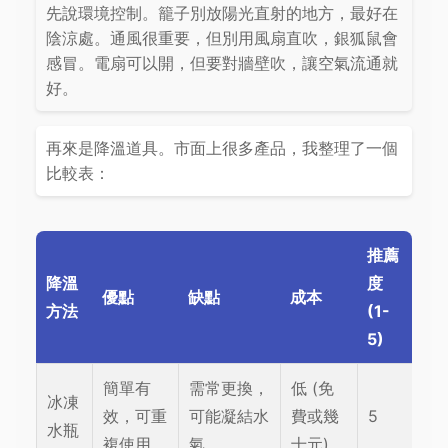
先說環境控制。籠子別放陽光直射的地方，最好在
陰涼處。通風很重要，但別用風扇直吹，銀狐鼠會
感冒。電扇可以開，但要對牆壁吹，讓空氣流通就
好。
再來是降溫道具。市面上很多產品，我整理了一個
比較表：
推薦
降溫
度
優點
缺點
成本
方法
(1-
5)
簡單有
需常更換，
低 (免
冰凍
效，可重
可能凝結水
費或幾
5
水瓶
複使用
氣
十元)