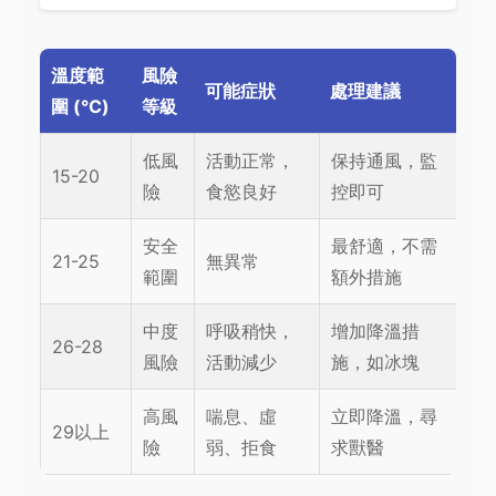
溫度範
風險
可能症狀
處理建議
圍 (°C)
等級
低風
活動正常，
保持通風，監
15-20
險
食慾良好
控即可
安全
最舒適，不需
21-25
無異常
範圍
額外措施
中度
呼吸稍快，
增加降溫措
26-28
風險
活動減少
施，如冰塊
高風
喘息、虛
立即降溫，尋
29以上
險
弱、拒食
求獸醫