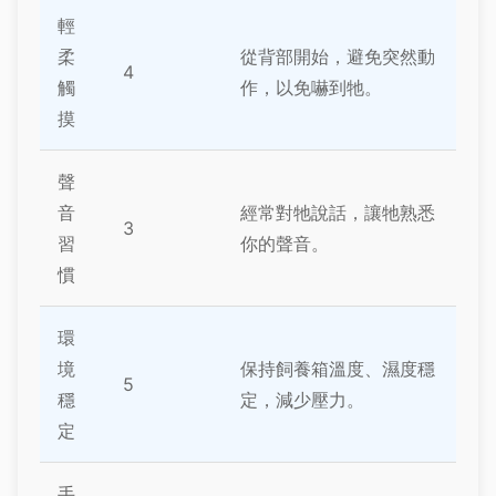
輕
柔
從背部開始，避免突然動
4
觸
作，以免嚇到牠。
摸
聲
音
經常對牠說話，讓牠熟悉
3
習
你的聲音。
慣
環
境
保持飼養箱溫度、濕度穩
5
穩
定，減少壓力。
定
手