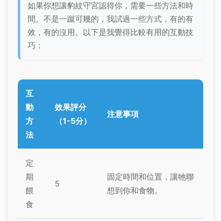
如果你想讓豹紋守宮認得你，需要一些方法和時
間。不是一蹴可幾的，我試過一些方式，有的有
效，有的沒用。以下是我覺得比較有用的互動技
巧：
互
動
效果評分
注意事項
方
（1-5分）
法
定
期
固定時間和位置，讓牠聯
5
餵
想到你和食物。
食