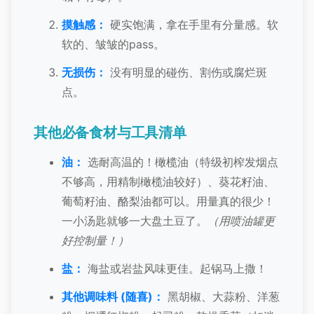
摸触感：
硬实饱满，拿在手里有分量感。软
软的、皱皱的pass。
无损伤：
没有明显的碰伤、割伤或腐烂斑
点。
其他必备食材与工具清单
油：
选耐高温的！橄榄油（特级初榨发烟点
不够高，用精制橄榄油较好）、葵花籽油、
葡萄籽油、酪梨油都可以。用量真的很少！
一小汤匙就够一大盘土豆了。
（用喷油罐更
好控制量！）
盐：
海盐或岩盐风味更佳。起锅马上撒！
其他调味料 (随喜)：
黑胡椒、大蒜粉、洋葱