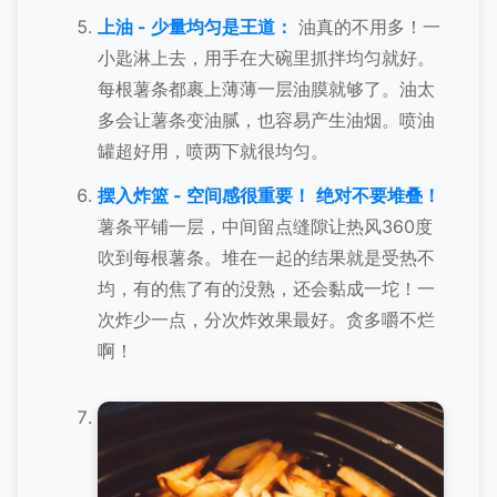
上油 - 少量均匀是王道：
油真的不用多！一
小匙淋上去，用手在大碗里抓拌均匀就好。
每根薯条都裹上薄薄一层油膜就够了。油太
多会让薯条变油腻，也容易产生油烟。喷油
罐超好用，喷两下就很均匀。
摆入炸篮 - 空间感很重要！
绝对不要堆叠！
薯条平铺一层，中间留点缝隙让热风360度
吹到每根薯条。堆在一起的结果就是受热不
均，有的焦了有的没熟，还会黏成一坨！一
次炸少一点，分次炸效果最好。贪多嚼不烂
啊！