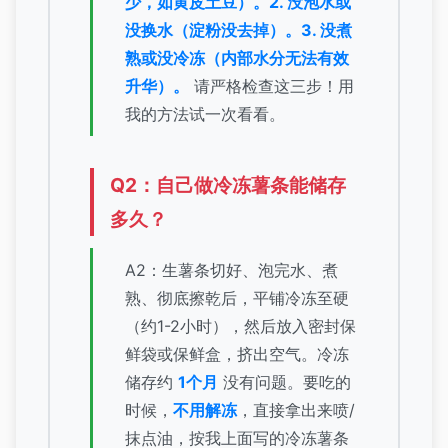
少，如黄皮土豆）。2. 没泡水或
没换水（淀粉没去掉）。3. 没煮
熟或没冷冻（内部水分无法有效
升华）。
请严格检查这三步！用
我的方法试一次看看。
Q2：自己做冷冻薯条能储存
多久？
A2：生薯条切好、泡完水、煮
熟、彻底擦乾后，平铺冷冻至硬
（约1-2小时），然后放入密封保
鲜袋或保鲜盒，挤出空气。冷冻
储存约
1个月
没有问题。要吃的
时候，
不用解冻
，直接拿出来喷/
抹点油，按我上面写的冷冻薯条