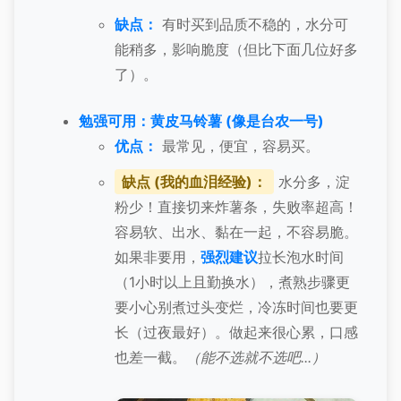
缺点：
有时买到品质不稳的，水分可
能稍多，影响脆度（但比下面几位好多
了）。
勉强可用：黄皮马铃薯 (像是台农一号)
优点：
最常见，便宜，容易买。
缺点 (我的血泪经验)：
水分多，淀
粉少！直接切来炸薯条，失败率超高！
容易软、出水、黏在一起，不容易脆。
如果非要用，
强烈建议
拉长泡水时间
（1小时以上且勤换水），煮熟步骤更
要小心别煮过头变烂，冷冻时间也要更
长（过夜最好）。做起来很心累，口感
也差一截。
（能不选就不选吧...）