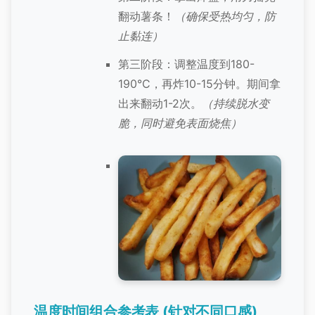
翻动薯条！
（确保受热均匀，防
止黏连）
第三阶段：调整温度到180-
190°C，再炸10-15分钟。期间拿
出来翻动1-2次。
（持续脱水变
脆，同时避免表面烧焦）
温度时间组合参考表 (针对不同口感)