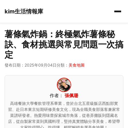
kim生活情報庫
薯條氣炸鍋：終極氣炸薯條秘
訣、食材挑選與常見問題一次搞
定
發布日期：2025年09月04日
分類：
美食地圖
作者：
張佩珊
高雄餐旅大學餐飲管理系畢業，曾於台北五星級飯店西點部實
習、赴日本東京短期研修美食文化，現為全職美食部落客兼家常
菜譜研發者。熱愛用味蕾探索城市角落，從巷弄攤販到隱藏名
店，從自製家常菜到異國料理，堅持真實體驗分享美食，希望帶
大家吃得開心、吃得懂，輕鬆解锁专属美食地圖！