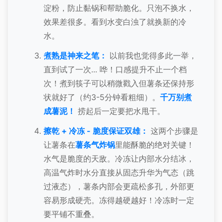
淀粉，防止黏锅和帮助脆化。只泡不换水，
效果差很多。看到水变白浊了就换新的冷
水。
煮熟是神来之笔：
以前我也觉得多此一举，
直到试了一次... 哗！口感提升不止一个档
次！煮到筷子可以稍微戳入但薯条还保持形
状就好了（约3-5分钟看粗细）。
千万别煮
成薯泥！
捞起后一定要把水甩干。
擦乾 + 冷冻 - 脆度保证双雄：
这两个步骤是
让薯条在
薯条气炸锅
里能酥脆的绝对关键！
水气是脆度的天敌。冷冻让内部水分结冰，
高温气炸时水分直接从固态升华为气态（跳
过液态），薯条内部会更疏松多孔，外部更
容易形成硬壳。冻得越硬越好！冷冻时一定
要平铺不重叠。