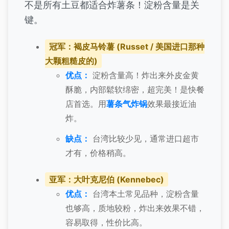
不是所有土豆都适合炸薯条！淀粉含量是关
键。
冠军：褐皮马铃薯 (Russet / 美国进口那种
大颗粗糙皮的)
优点：
淀粉含量高！炸出来外皮金黄
酥脆，内部鬆软绵密，超完美！是快餐
店首选。用
薯条气炸锅
效果最接近油
炸。
缺点：
台湾比较少见，通常进口超市
才有，价格稍高。
亚军：大叶克尼伯 (Kennebec)
优点：
台湾本土常见品种，淀粉含量
也够高，质地较粉，炸出来效果不错，
容易取得，性价比高。