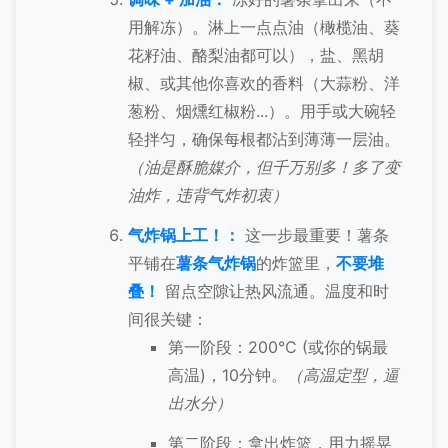
用解冻）。淋上一点点油（橄榄油、葵
花籽油、酪梨油都可以），盐、黑胡
椒、或其他你喜欢的香料（大蒜粉、洋
葱粉、烟燻红椒粉...）。用手或大碗轻
轻拌匀，确保每根都沾到薄薄一层油。
（油是酥脆媒介，但千万别多！多了变
油炸，违背气炸初衷）
气炸锅上工！：
这一步最重要！薯条
平铺在
薯条气炸锅
的炸篮里，
不要堆
叠！
留点空隙让热风流通。温度和时
间很关键：
第一阶段：200°C (或你的锅最
高温)，10分钟。
（高温定型，逼
出水分）
第二阶段：拿出炸篮，用力摇晃