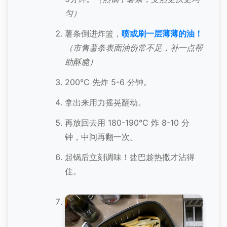
匀）
薯条倒进炸篮，
喷或刷一层薄薄的油！
（市售薯条表面油份常不足，补一点帮
助酥脆）
200°C 先炸 5-6 分钟。
拿出来用力摇晃翻动。
再放回去用 180-190°C 炸 8-10 分
钟，中间再翻一次。
起锅后立刻调味！盐巴趁热撒才沾得
住。