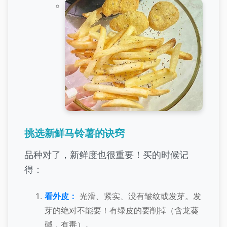
挑选新鲜马铃薯的诀窍
品种对了，新鲜度也很重要！买的时候记
得：
看外皮：
光滑、紧实、没有皱纹或发芽。发
芽的绝对不能要！有绿皮的要削掉（含龙葵
碱，有毒）。