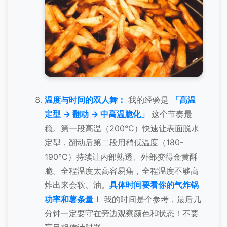
温度与时间的双人舞：
我的经验是
「高温
定型 -> 翻动 -> 中高温脆化」
这个节奏最
稳。第一段高温（200°C）快速让表面脱水
定型，翻动后第二段用稍低温度（180-
190°C）持续让内部熟透、外部变得金黄酥
脆。全程温度太高容易焦，全程温度不够高
炸出来会软、油。
具体时间要看你的气炸锅
功率和薯条量！
我的时间是个参考，最后几
分钟一定要守在旁边观察颜色和状态！不要