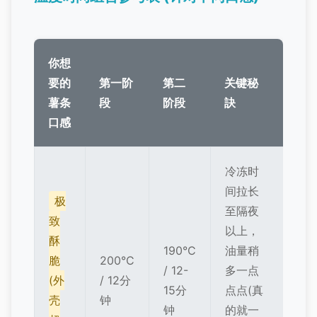
你想
要的
第一阶
第二
关键秘
薯条
段
阶段
訣
口感
冷冻时
间拉长
极
至隔夜
致
以上，
酥
190°C
油量稍
脆
200°C
/ 12-
多一点
(外
/ 12分
15分
点点(真
壳
钟
钟
的就一