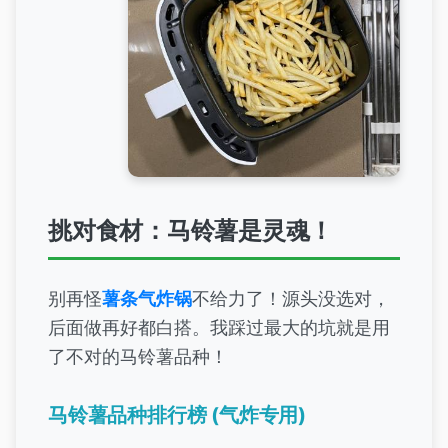
挑对食材：马铃薯是灵魂！
别再怪
薯条气炸锅
不给力了！源头没选对，
后面做再好都白搭。我踩过最大的坑就是用
了不对的马铃薯品种！
马铃薯品种排行榜 (气炸专用)