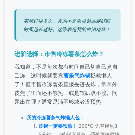
实测过很多次，真的不是温度越高越好或
时间越长越好。这张表是我的血泪精华！
进阶选择：市售冷冻薯条怎么炸？
我知道，不是每次都有时间自己切自己煮自
己冻。这时候就要靠
薯条气炸锅
拯救懒人
了！但市售冷冻薯条直接丢进去炸，常常外
皮焦了里面还不够热，或是软趴趴不脆。问
题出在哪？通常是油不够或者没预热！
我的冷冻薯条气炸懒人包：
炸锅一定要预热！
200°C 先空锅热3-
5分钟。
（热锅下薯条，受热更快更均