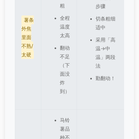
粗
步骤
全程
切条粗细
薯条
温度
适中
外焦
太高
里面
采用「高
不熟/
翻动
温->中
太硬
不足
温」两段
（下
法
面没
勤翻动！
炸
到）
马铃
薯品
种不