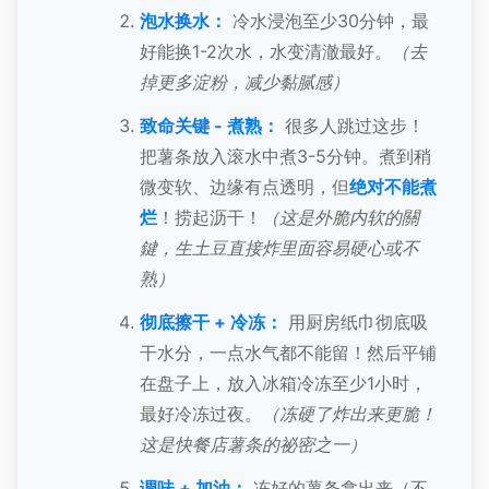
泡水换水：
冷水浸泡至少30分钟，最
好能换1-2次水，水变清澈最好。
（去
掉更多淀粉，减少黏腻感）
致命关键 - 煮熟：
很多人跳过这步！
把薯条放入滚水中煮3-5分钟。煮到稍
微变软、边缘有点透明，但
绝对不能煮
烂
！捞起沥干！
（这是外脆内软的關
鍵，生土豆直接炸里面容易硬心或不
熟）
彻底擦干 + 冷冻：
用厨房纸巾彻底吸
干水分，一点水气都不能留！然后平铺
在盘子上，放入冰箱冷冻至少1小时，
最好冷冻过夜。
（冻硬了炸出来更脆！
这是快餐店薯条的祕密之一）
调味 + 加油：
冻好的薯条拿出来（不