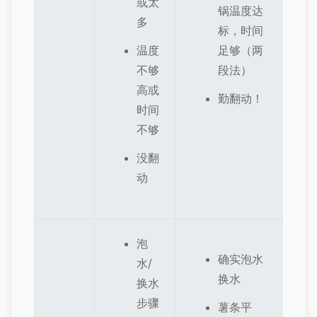
或太
锅温度达
多
标，时间
温度
足够（两
不够
段法）
高或
勤翻动！
时间
不够
没翻
动
泡
确实泡水
水/
换水
换水
步骤
薯条平