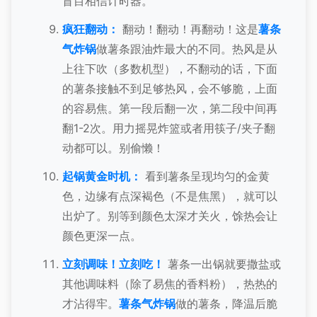
盲目相信计时器。
疯狂翻动：
翻动！翻动！再翻动！这是
薯条
气炸锅
做薯条跟油炸最大的不同。热风是从
上往下吹（多数机型），不翻动的话，下面
的薯条接触不到足够热风，会不够脆，上面
的容易焦。第一段后翻一次，第二段中间再
翻1-2次。用力摇晃炸篮或者用筷子/夹子翻
动都可以。别偷懒！
起锅黄金时机：
看到薯条呈现均匀的金黄
色，边缘有点深褐色（不是焦黑），就可以
出炉了。别等到颜色太深才关火，馀热会让
颜色更深一点。
立刻调味！立刻吃！
薯条一出锅就要撒盐或
其他调味料（除了易焦的香料粉），热热的
才沾得牢。
薯条气炸锅
做的薯条，降温后脆