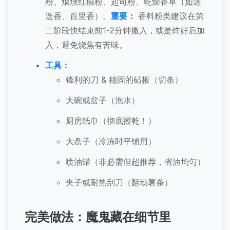
粉、烟燻红椒粉、起司粉、乾燥香草（如迷
迭香、百里香）。
重要：
香料粉类建议在第
二阶段快结束前1-2分钟撒入，或是炸好后加
入，避免烧焦有苦味。
工具：
锋利的刀 & 稳固的砧板（切条）
大碗或盆子（泡水）
厨房纸巾（彻底擦乾！）
大盘子（冷冻时平铺用）
喷油罐（非必需但超推荐，省油均匀）
夹子或耐热刮刀（翻动薯条）
完美做法：魔鬼藏在细节里