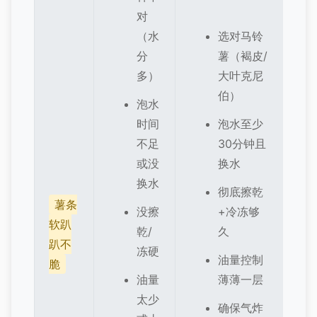
对
（水
选对马铃
分
薯（褐皮/
多）
大叶克尼
伯）
泡水
时间
泡水至少
不足
30分钟且
或没
换水
换水
彻底擦乾
薯条
没擦
+冷冻够
软趴
乾/
久
趴不
冻硬
油量控制
脆
油量
薄薄一层
太少
确保气炸