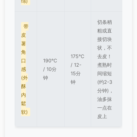
绵)
切条稍
带
粗或直
皮
接切块
薯
状，不
角
175°C
去皮！
口
190°C
/ 12-
煮熟时
感
/ 10分
15分
间缩短
(外
钟
钟
(约2-3
酥
分钟)，
内
油多抹
鬆
一点在
软)
皮上