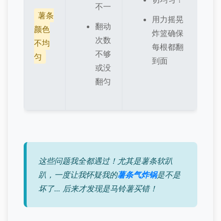
不一
薯条
用力摇晃
翻动
颜色
炸篮确保
次数
不均
每根都翻
不够
匀
到面
或没
翻匀
这些问题我全都遇过！尤其是薯条软趴
趴，一度让我怀疑我的
薯条气炸锅
是不是
坏了... 后来才发现是马铃薯买错！