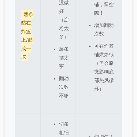
没做
铺，留空
好
隙！
薯条
（淀
黏在
增加翻动
粉太
炸篮
次数
多）
上/黏
可在炸篮
成一
薯条
铺烘焙纸
坨
摆太
（但会略
密
微影响底
翻动
部热风循
次数
环）
不够
切条
粗细
切均匀！