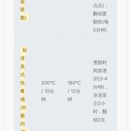
超
点点)，
硬
翻动更
脆)
勤快(每
5分钟)
标
准
煮熟时
美
间抓准
式
(约3-4
快
200°C
180°C
分钟)，
餐
/ 10分
/ 12分
冷冻至
感
钟
钟
少2小
(外
时，翻
脆
动2次
内