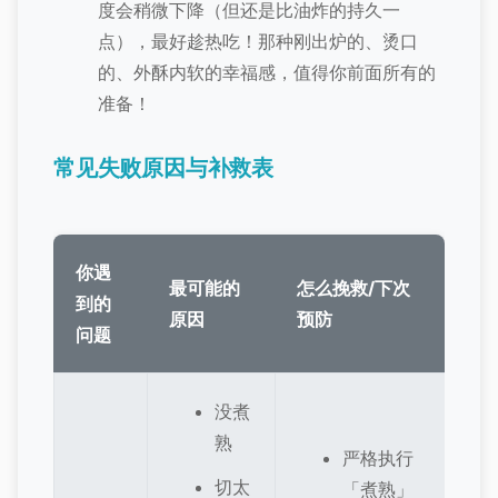
度会稍微下降（但还是比油炸的持久一
点），最好趁热吃！那种刚出炉的、烫口
的、外酥内软的幸福感，值得你前面所有的
准备！
常见失败原因与补救表
你遇
最可能的
怎么挽救/下次
到的
原因
预防
问题
没煮
熟
严格执行
切太
「煮熟」