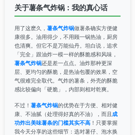
关于薯条气炸锅：我的真心话
用了这麽久，
薯条气炸锅
做薯条确实方便健
康很多。油用得少，不用顾一锅热油，厨房
也清爽。但它不是万能仙丹。坦白说，追求
「完全」跟油炸一模一样的酥脆感和风味，
薯条气炸锅
还是差一点点。油炸那种更深
层、更均匀的酥脆，是热油包覆的效果，空
气很难完全取代。气炸的薯条，外壳的酥脆
感比较偏向「硬脆」，内部则相对乾爽。
不过！
薯条气炸锅
的优势在于方便、相对健
康、不油腻（处理得好真的不油），而且
成
功炸出美味薯条的门槛其实不高
！只要掌握
我今天分享的这些细节：选对薯仔、泡水换