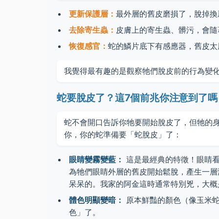
更新保護層：
最外層的舊皮磨損了，脫掉換
去除寄生蟲：
皮膚上的寄生蟲、髒污，會隨
恢復感官：
蛇的鱗片底下有感應器，舊皮太
我覺得最有趣的是觀察牠們脫皮前的行為變
蛇要脫皮了？這7個前兆你注意到了嗎
蛇不會開口告訴你牠要開始脫皮了，但牠的
你，你的蛇準備要「蛇脫皮」了：
眼睛變霧變藍：
這是最經典的特徵！眼睛看
為牠們眼睛外層的舊皮開始鬆脫，產生一層
呆呆的。我家的阿金這時通常特別兇，大概
體色明顯變暗：
原本鮮豔的顏色（像玉米蛇
色」了。