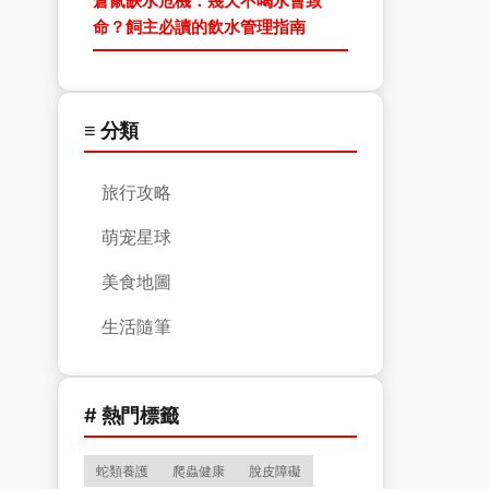
倉鼠缺水危機：幾天不喝水會致
命？飼主必讀的飲水管理指南
≡ 分類
旅行攻略
萌宠星球
美食地圖
生活隨筆
# 熱門標籤
蛇類養護
爬蟲健康
脫皮障礙