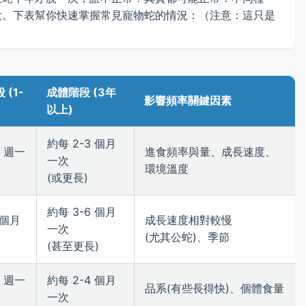
大。下表幫你快速掌握常見寵物蛇的情況：（注意：這只是
(1-
成體階段 (3年
影響頻率關鍵因素
以上)
約每 2-3 個月
0 週一
進食頻率與量、成長速度、
一次
環境溫度
(或更長)
約每 3-6 個月
 個月
成長速度相對較慢
一次
(尤其公蛇)、季節
(甚至更長)
2 週一
約每 2-4 個月
品系(有些長得快)、個體食量
一次