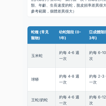
類、年齡、生長速度的蛇，脫皮頻率差異很
參考範圍，個體差異很大）
蛇種 (常見
幼蛇階段 (0-
亞成體階段 
寵物)
1年)
3年)
約每 4-6 週
約每 6-1
玉米蛇
一次
次
約每 4-8 週
約每 2-3
球蟒
一次
一次
約每 4-6 週
約每 6-1
王蛇/奶蛇
一次
次