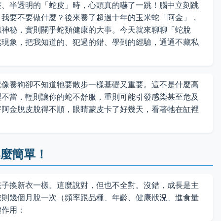
整、半透明的「蛇皮」時，心頭真的嚇了一跳！腦中立刻跳
？我要不要做什麼？後來養了超過十年的玉米蛇「阿金」，
似神秘，實則關乎蛇類健康的大事。今天就來聊聊「蛇脫
然現象，把我知道的、犯過的錯、學到的經驗，通通不藏私
就像養狗卻不知道牠要散步一樣基礎又重要。這不是什麼高
理不當，輕則讓你的蛇不舒服，重則可能引發感染甚至危及
害阿金脫皮脫得不順，眼睛蒙皮卡了好幾天，看著牠在缸裡
那麼簡單！
孩子換新衣一樣。這麼說對，但也不全對。沒錯，成長是主
蛇則幾個月脫一次（頻率跟品種、年齡、健康狀況、進食量
鍵作用：