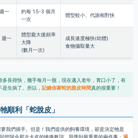
 週一
約每 1.5-3 個月
體型較小、代謝相對快
一次
體型龐大後頻率
0 週一
成長速度極快(幼體)
大降
食物攝取量大
(數月一次)
得多長得快，幾乎每月一脫，現在邁入老年，胃口小了，有
不是生病了。所以，
記錄你家蛇的脫皮時間
真的很重要！
幫牠順利「蛇脫皮」
需要我們插手。但是！我們提供的飼養環境，卻是決定牠是
回想阿金那次卡皮的慘痛教訓，我學到最重要的兩件事：
濕