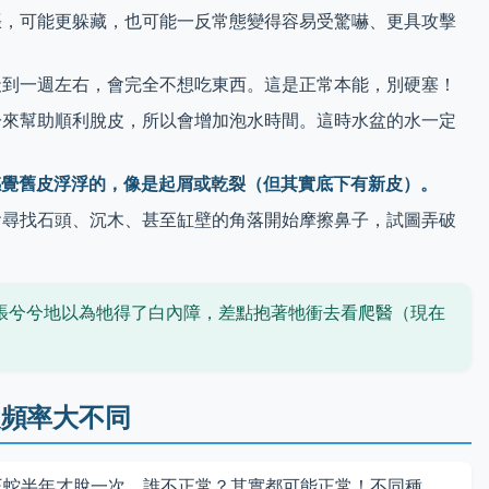
，可能更躲藏，也可能一反常態變得容易受驚嚇、更具攻擊
到一週左右，會完全不想吃東西。這是正常本能，別硬塞！
來幫助順利脫皮，所以會增加泡水時間。這時水盆的水一定
感覺舊皮浮浮的，像是起屑或乾裂（但其實底下有新皮）。
尋找石頭、沉木、甚至缸壁的角落開始摩擦鼻子，試圖弄破
張兮兮地以為牠得了白內障，差點抱著牠衝去看爬醫（現在
皮頻率大不同
王蛇半年才脫一次，誰不正常？其實都可能正常！不同種