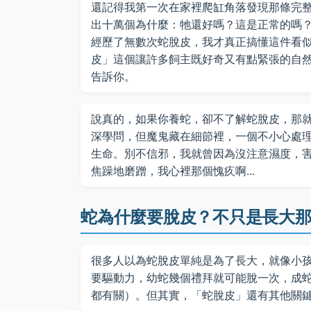
還記得我第一次在家裡爬缸角落發現那條完
出十萬個為什麼：牠還好嗎？這是正常的嗎
經歷了無數次蛇脫皮，我才真正搞懂這件看
皮」這個讓許多飼主既好奇又有點緊張的自
告訴你。
說真的，如果你養蛇，卻不了解蛇脫皮，那
深學問，但魔鬼藏在細節裡，一個不小心處
生命。別不信邪，我就曾因為沒注意濕度，
焦躁地磨蹭，我心裡那個愧疚啊...
蛇為什麼要脫皮？不只是長大
很多人以為蛇脫皮單純是為了長大，就像小
要驅動力，幼蛇幾個禮拜就可能脫一次，成
都有關）。但其實，「蛇脫皮」還有其他關