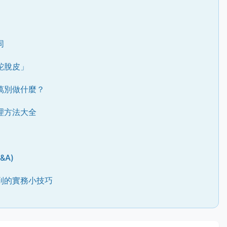
同
蛇脫皮」
萬別做什麼？
理方法大全
&A)
到的實務小技巧