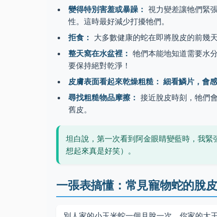
變得特別害羞或暴躁：
視力變差讓牠們緊張
性。這時最好減少打擾牠們。
拒食：
大多數健康的蛇在即將脫皮的前幾天
整天窩在水盆裡：
牠們本能地知道需要水分
要保持絕對乾淨！
皮膚表面看起來乾燥粗糙： 細看鱗片，會
尋找粗糙物品摩擦：
接近脫皮時刻，牠們會
舊皮。
坦白說，第一次看到阿金眼睛變藍時，我緊
想起來真是好笑）。
一張表搞懂：常見寵物蛇的脫
別人家的小玉米蛇一個月脫一次，你家的大