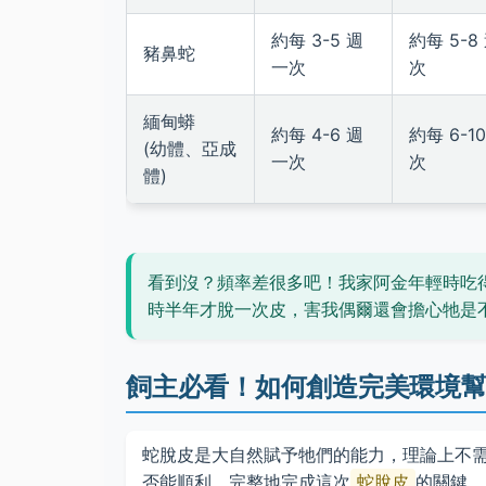
約每 3-5 週
約每 5-8
豬鼻蛇
一次
次
緬甸蟒
約每 4-6 週
約每 6-1
(幼體、亞成
一次
次
體)
看到沒？頻率差很多吧！我家阿金年輕時吃
時半年才脫一次皮，害我偶爾還會擔心牠是
飼主必看！如何創造完美環境
蛇脫皮是大自然賦予牠們的能力，理論上不
否能順利、完整地完成這次
蛇脫皮
的關鍵。