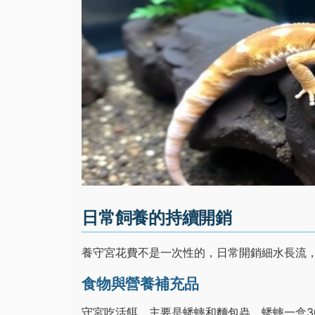
日常飼養的持續開銷
養守宮花費不是一次性的，日常開銷細水長流
食物與營養補充品
守宮吃活餌，主要是蟋蟀和麵包蟲。蟋蟀一盒30