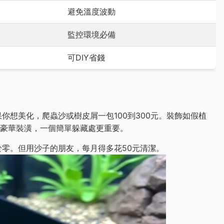
避免溫度波動
監控環境必備
可DIY省錢
你想美化，爬蟲沙或樹皮屑一包100到300元。裝飾如假植
要豪華裝潢，一個簡單躲藏處更重要。
零。但用沙子的朋友，每月得多花50元清潔。