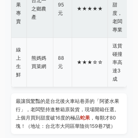
台北一
果
95
甜
之鄉農
★★★★★
專
元
度，
產
賣
老闆
專業
送貨
線
碰撞
上
熊媽媽
88
★★★☆☆
率高
生
買菜網
元
達3
鮮
成
最讓我驚豔的是台北後火車站巷弄的「阿婆水果
行」，老闆堅持進整箱原裝貨，現場開箱任選。
上個月買到甜度破16度的極品
蛇果
，每顆才80
塊！（地址：台北市大同區華陰街159巷7號）