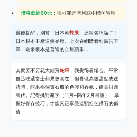
價格低於60元
：很可能是智利或中國仿冒種
最後提醒，別被「日本蜜
蛇果
」這種名稱騙了！
日本根本不產這個品種。上次在網購看到廣告下
單，送來根本是普通的金星蘋果...
其實要不要花大錢買
蛇果
，我覺得看場合。平常
自己吃選富士蘋果更實在，但要做高級甜點或送
禮時，蛇果那個寶石般的色澤和香氣，確實很難
替代。記得挑對產季（11月~隔年2月最甜），掌
握好保存技巧，才能真正享受這顆紅色鑽石的價
值。