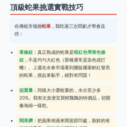
頂級蛇果挑選實戰技巧
在傳統市場挑
蛇果
，我吃過三次悶虧才學會這
些：
看條紋
：真正熟成的蛇果是
暗紅色帶黃色條
紋
，不是均勻大紅色（那種通常是染色或打
蠟）。上週在永春市場看到攤販擺著鮮紅發亮
的蛇果，摸起來黏手，絕對有問題！
掂重量
：同樣大小選較重的，水分至少多
20%。我有次貪便宜買輕飄飄的特價品，切開
像海綿一樣乾。
聞果臍
：把蘋果倒過來聞底部凹處，新鮮的有