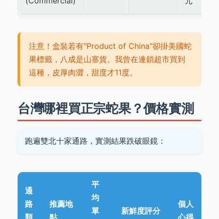
(Commercial)
元
注意！盒裝若有"Product of China"卻掛美國蛇
果標籤，八成是山寨貨。我曾在連鎖超市買到
這種，皮厚肉澀，甜度才11度。
台灣哪裡買正宗蛇果？價格實測
跑遍雙北十家通路，實測結果跌破眼鏡：
平
通
均
路
推薦地
個人
單
新鮮度評分
類
點
心得