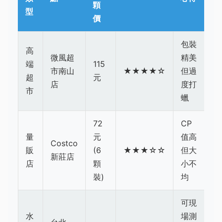
顆
型
價
包裝
高
微風超
精美
端
115
市南山
★★★★☆
但過
超
元
店
度打
市
蠟
72
CP
量
元
值高
Costco
販
(6
★★★☆☆
但大
新莊店
店
顆
小不
裝)
均
可現
水
場測