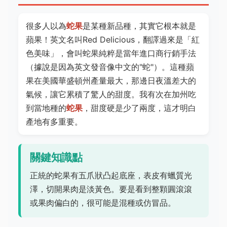
很多人以為
蛇果
是某種新品種，其實它根本就是
蘋果！英文名叫Red Delicious，翻譯過來是「紅
色美味」，會叫蛇果純粹是當年進口商行銷手法
（據說是因為英文發音像中文的"蛇"）。這種蘋
果在美國華盛頓州產量最大，那邊日夜溫差大的
氣候，讓它累積了驚人的甜度。我有次在加州吃
到當地種的
蛇果
，甜度硬是少了兩度，這才明白
產地有多重要。
關鍵知識點
正統的蛇果有五爪狀凸起底座，表皮有蠟質光
澤，切開果肉是淡黃色。要是看到整顆圓滾滾
或果肉偏白的，很可能是混種或仿冒品。