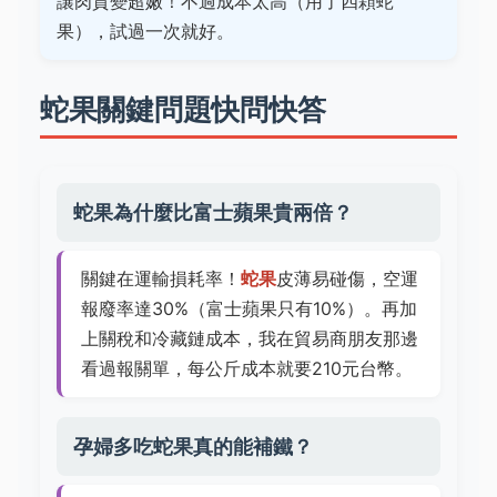
讓肉質變超嫩！不過成本太高（用了四顆蛇
果），試過一次就好。
蛇果關鍵問題快問快答
蛇果為什麼比富士蘋果貴兩倍？
關鍵在運輸損耗率！
蛇果
皮薄易碰傷，空運
報廢率達30%（富士蘋果只有10%）。再加
上關稅和冷藏鏈成本，我在貿易商朋友那邊
看過報關單，每公斤成本就要210元台幣。
孕婦多吃蛇果真的能補鐵？