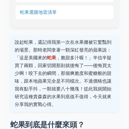
蛇果選購地雷清單
說起蛇果，還記得我第一次在水果攤被它驚豔到
的場景。那時老闆拿著一顆深紅發亮的蘋果說：
「這是美國來的
蛇果
，脆甜多汁喔！」半信半疑
買了兩顆，回家切開那刻就後悔了——後悔買太
少啊！咬下去的瞬間，那個爽脆度和蜜糖般的甜
味，跟本地蘋果完全是不同檔次。不過價格也讓
我有點手抖，一顆就要八十幾塊！從此我就開始
研究這種貴森森的水果到底值不值得，今天就來
分享我的實戰心得。
蛇果到底是什麼來頭？