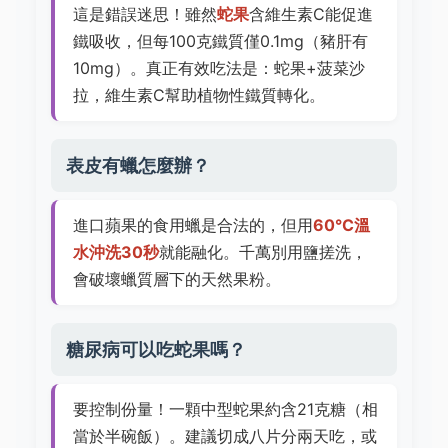
這是錯誤迷思！雖然
蛇果
含維生素C能促進
鐵吸收，但每100克鐵質僅0.1mg（豬肝有
10mg）。真正有效吃法是：蛇果+菠菜沙
拉，維生素C幫助植物性鐵質轉化。
表皮有蠟怎麼辦？
進口蘋果的食用蠟是合法的，但用
60°C溫
水沖洗30秒
就能融化。千萬別用鹽搓洗，
會破壞蠟質層下的天然果粉。
糖尿病可以吃蛇果嗎？
要控制份量！一顆中型蛇果約含21克糖（相
當於半碗飯）。建議切成八片分兩天吃，或