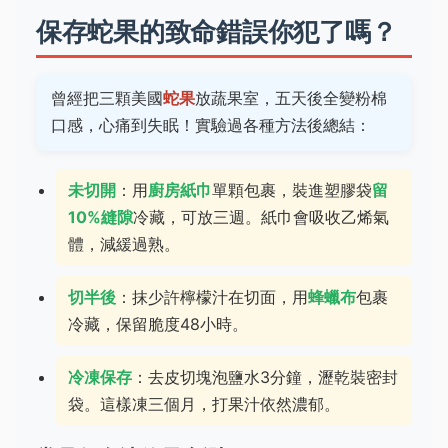
保存蛇果的致命錯誤你犯了嗎？
曾經把三顆美國
蛇果
放蔬果室，五天後全變粉棉
口感，心痛到失眠！實驗過各種方法後總結：
未切開
：用
廚房紙巾
單顆包裹，裝進塑膠袋
留
10%縫隙
冷藏，可放三週。紙巾會吸收乙烯氣
體，減緩過熟。
切半後
：抹少許檸檬汁在切面，用
蜂蠟布
包裹
冷藏，保留脆度48小時。
冷凍保存
：去皮切塊泡鹽水3分鐘，瀝乾裝密封
袋。這樣凍三個月，打果汁依然濃郁。