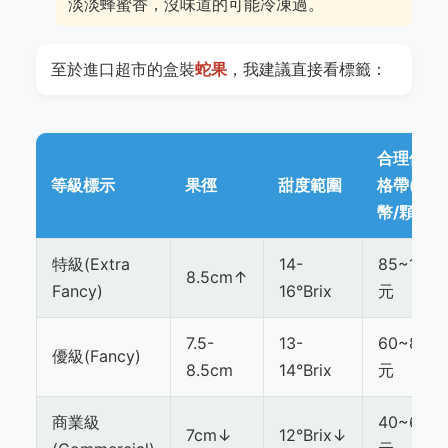
淡淡蜂蜜香，沒味道的可能冷凍過。
至於進口超市的盒裝
蛇果
，我建議直接看標籤：
合理價
等級標示
果徑
甜度範圍
格帶(台
幣/顆)
特級(Extra
14-
85~120
8.5cm↑
Fancy)
16°Brix
元
7.5-
13-
60~85
優級(Fancy)
8.5cm
14°Brix
元
商業級
40~60
7cm↓
12°Brix↓