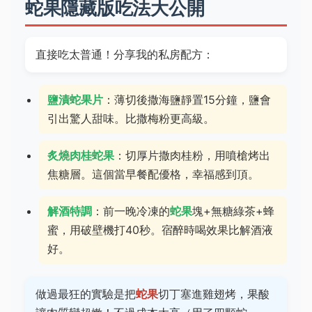
蛇果隱藏版吃法大公開
直接吃太普通！分享我的私房配方：
鹽漬蛇果片
：薄切後撒海鹽靜置15分鐘，鹽會
引出驚人甜味。比撒梅粉更高級。
炙燒肉桂蛇果
：切厚片撒肉桂粉，用噴槍烤出
焦糖層。這個當早餐配優格，幸福感到頂。
解酒特調
：前一晚冷凍的
蛇果
塊+無糖綠茶+蜂
蜜，用破壁機打40秒。宿醉時喝效果比解酒液
好。
做過最狂的實驗是把
蛇果
切丁塞進雞翅烤，果酸