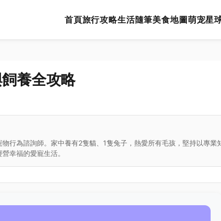
首頁
旅行攻略
生活隨筆
美食地圖
萌宠星
與飼養全攻略
寵物行為諮詢師。家中養有2隻貓、1隻兔子，熱愛所有毛孩，堅持以專業
經營幸福的愛寵生活。