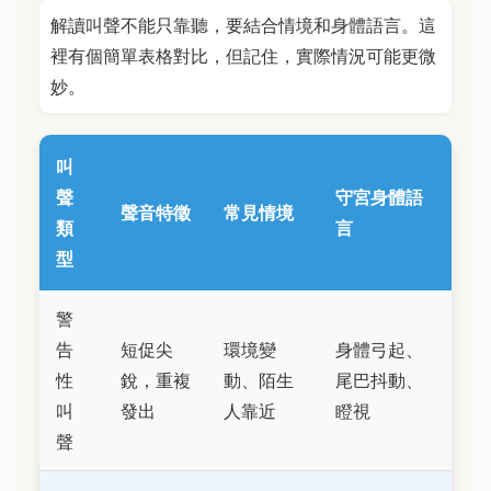
解讀叫聲不能只靠聽，要結合情境和身體語言。這
裡有個簡單表格對比，但記住，實際情況可能更微
妙。
叫
聲
守宮身體語
聲音特徵
常見情境
類
言
型
警
告
短促尖
環境變
身體弓起、
性
銳，重複
動、陌生
尾巴抖動、
叫
發出
人靠近
瞪視
聲