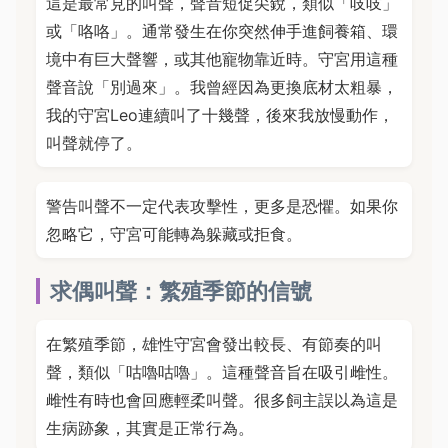
這是最常見的叫聲，聲音短促尖銳，類似「吱吱」
或「咯咯」。通常發生在你突然伸手進飼養箱、環
境中有巨大聲響，或其他寵物靠近時。守宮用這種
聲音說「別過來」。我曾經因為更換底材太粗暴，
我的守宮Leo連續叫了十幾聲，後來我放慢動作，
叫聲就停了。
警告叫聲不一定代表攻擊性，更多是恐懼。如果你
忽略它，守宮可能轉為躲藏或拒食。
求偶叫聲：繁殖季節的信號
在繁殖季節，雄性守宮會發出較長、有節奏的叫
聲，類似「咕嚕咕嚕」。這種聲音旨在吸引雌性。
雌性有時也會回應輕柔叫聲。很多飼主誤以為這是
生病跡象，其實是正常行為。