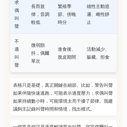
求
長而規
繁殖季
雄性主動巡
偶
律，音調
節、傍晚
邏、雌性靜
叫
較低
時分
止
聲
不
微弱顫
適
進食後、
活動減少、
抖，偶爾
叫
脫皮期間
躲藏、拒食
單次
聲
表格只是基礎，真正關鍵在細節。比如，警告叫聲
如果伴隨快速逃跑，可能表示過度壓力；求偶叫聲
如果持續數小時，可能環境太亮干擾了節律。我建
議飼主記錄叫聲時間和情境，找出模式。
一個常見錯誤是過度解讀單次叫聲。守宮偶爾叫一