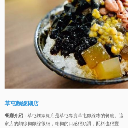
草屯麵線糊店
餐廳介紹
：草屯麵線糊店是草屯專賣草屯麵線糊的餐廳。這
家店的麵線糊麵線很細，糊糊的口感很順滑，配料也很豐