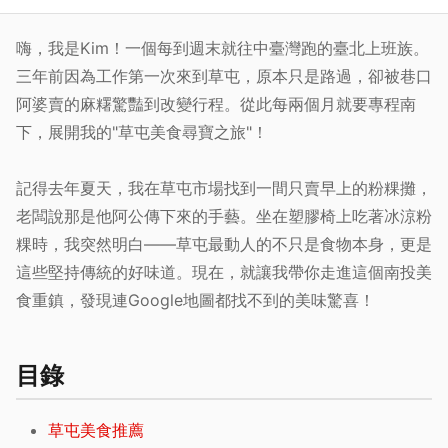
嗨，我是Kim！一個每到週末就往中臺灣跑的臺北上班族。
三年前因為工作第一次來到草屯，原本只是路過，卻被巷口
阿婆賣的麻糬驚豔到改變行程。從此每兩個月就要專程南
下，展開我的"草屯美食尋寶之旅"！
記得去年夏天，我在草屯市場找到一間只賣早上的粉粿攤，
老闆說那是他阿公傳下來的手藝。坐在塑膠椅上吃著冰涼粉
粿時，我突然明白——草屯最動人的不只是食物本身，更是
這些堅持傳統的好味道。現在，就讓我帶你走進這個南投美
食重鎮，發現連Google地圖都找不到的美味驚喜！
目錄
草屯美食推薦