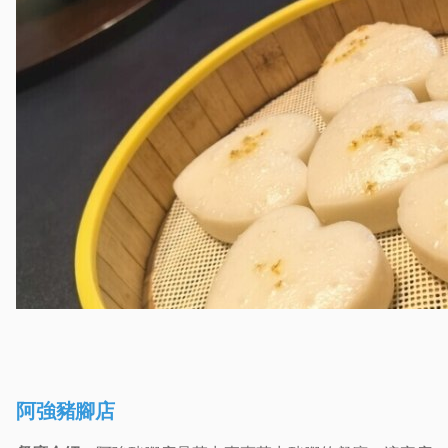
阿強豬腳店