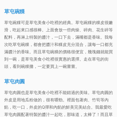
草屯碗粿
草屯碗粿可是草屯美食小吃裡的經典。草屯碗粿的粿皮很嫩
滑，吃起來口感很棒。上面會放一些肉燥、碎肉、花生碎等
配料，再淋上特製的醬汁，一口下去，滿嘴都是香味。我每
次吃草屯碗粿，都會把醬汁和粿皮充分混合，讓每一口都充
滿醬汁的香味。而且草屯碗粿的價格很便宜，幾塊錢就能買
到一碗，是草屯美食小吃裡很實惠的選擇。走在草屯的街
頭，看到碗粿攤，一定要買上一碗嘗嘗。
草屯肉圓
草屯肉圓也是草屯美食小吃裡不能錯過的美味。草屯肉圓的
外皮是用地瓜粉做的，很有嚼勁。裡面包著肉、竹筍等內
餡，吃一口，外皮的Q彈和內餡的鮮美完美結合。我最愛吃
草屯肉圓配著特製的醬汁一起吃，那味道，太棒了！而且草