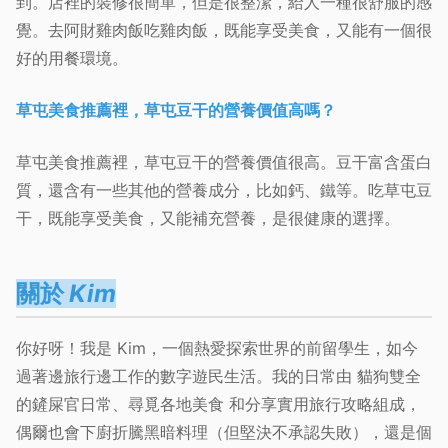
到。店裡的裝修很簡單，但是很整潔，給人一種很舒服的感
覺。去阿財雞肉飯吃雞肉飯，既能享受美食，又能有一個很
好的用餐環境。
草屯美食推薦裡，草屯豆干的營養價值高嗎？
草屯美食推薦裡，草屯豆干的營養價值很高。豆干富含蛋白
質，還含有一些其他的營養成分，比如鈣、鐵等。吃草屯豆
干，既能享受美食，又能補充營養，是很健康的選擇。
關於
Kim
你好呀！我是
Kim
，一個熱愛探索世界的
前留學生
，如今
過著邊旅行邊工作的
數字遊民
生活。我的日常由
貓狗雙全
的鏟屎官日常
、
尋覓各地美食
和
分享實用旅行攻略
組成，
偶爾也會下廚折騰黑暗料理（但堅決不承認失敗），還是個