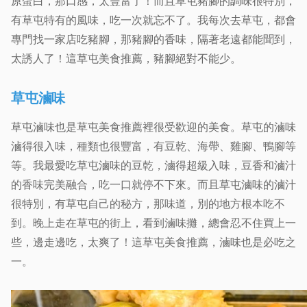
原蛋白，那口感，太豐富了！而且草屯豬腳的調味很特別，
有草屯特有的風味，吃一次就忘不了。我每次去草屯，都會
專門找一家店吃豬腳，那豬腳的香味，隔著老遠都能聞到，
太誘人了！這草屯美食推薦，豬腳絕對不能少。
草屯滷味
草屯滷味也是草屯美食推薦裡很受歡迎的美食。草屯的滷味
滷得很入味，種類也很豐富，有豆乾、海帶、雞腳、鴨腳等
等。我最愛吃草屯滷味的豆乾，滷得超級入味，豆香和滷汁
的香味完美融合，吃一口就停不下來。而且草屯滷味的滷汁
很特別，有草屯自己的秘方，那味道，別的地方根本吃不
到。晚上走在草屯的街上，看到滷味攤，總會忍不住買上一
些，邊走邊吃，太爽了！這草屯美食推薦，滷味也是必吃之
一。