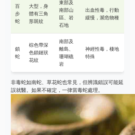
東部及
百
大型，身
南部山
出血性毒，行動
步
體有三角
區、岩
緩慢，瀕危物種
蛇
形斑紋
石地
南部及
棕色帶深
鎖
離島、
神經性毒，棲地
色鎖鏈狀
蛇
珊瑚礁
特殊
花紋
岩
非毒蛇如南蛇、草花蛇也常見，但辨識錯誤可能延
誤就醫。如果不確定，一律當毒蛇處理。