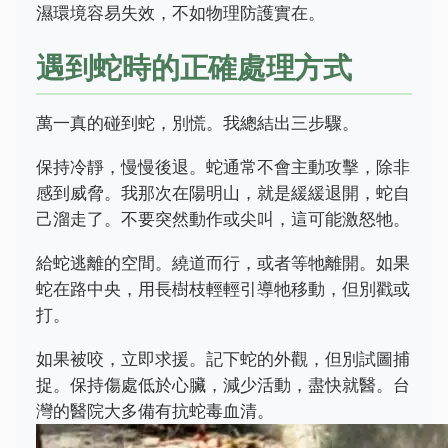
濕環境容易失效，不如物理防護實在。
遇到蛇時的正確處理方式
萬一真的碰到蛇，別慌。我總結出三步驟。
保持冷靜，慢慢後退。蛇通常不會主動攻擊，除非
感到威脅。我那次在陽明山，就是緩緩退開，蛇自
己溜走了。不要突然動作或尖叫，這可能激怒牠。
給蛇逃離的空間。繞道而行，或者等牠離開。如果
蛇在路中央，用長樹枝輕輕引導牠移動，但別戳或
打。
如果被咬，立即求援。記下蛇的外觀，但別試圖捕
捉。保持傷處低於心臟，減少活動，盡快就醫。台
灣的醫院大多備有抗蛇毒血清。