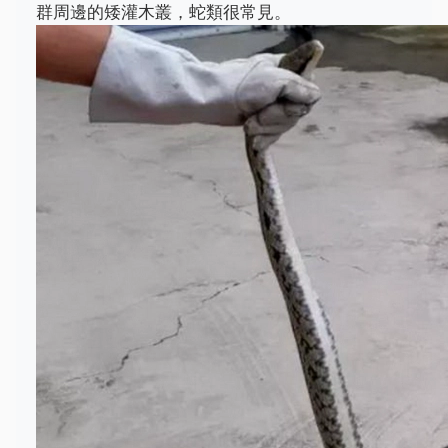
群周邊的矮灌木叢，蛇類很常見。