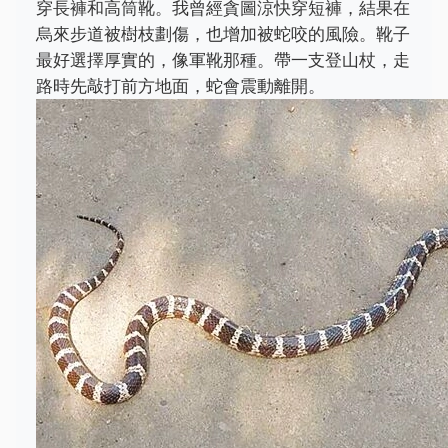
穿長褲和高筒靴。我曾經貪圖涼快穿短褲，結果在
烏來步道被樹枝劃傷，也增加被蛇咬的風險。靴子
最好選擇厚實的，像軍靴那種。帶一支登山杖，走
路時先敲打前方地面，蛇會震動離開。