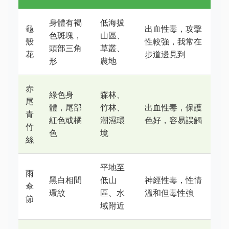
身體有褐
低海拔
龜
出血性毒，攻擊
色斑塊，
山區、
殼
性較強，我常在
頭部三角
草叢、
花
步道邊見到
形
農地
赤
綠色身
森林、
尾
體，尾部
竹林、
出血性毒，保護
青
紅色或橘
潮濕環
色好，容易誤觸
竹
色
境
絲
平地至
雨
黑白相間
低山
神經性毒，性情
傘
環紋
區、水
溫和但毒性強
節
域附近