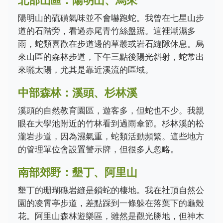
陽明山的硫磺氣味並不會嚇跑蛇。我曾在七星山步
道的石階旁，看過赤尾青竹絲盤踞。這裡潮濕多
雨，蛇類喜歡在步道邊的草叢或岩石縫隙休息。烏
來山區的森林步道，下午三點後陽光斜射，蛇常出
來曬太陽，尤其是靠近溪流的區域。
中部森林：溪頭、杉林溪
溪頭的自然教育園區，遊客多，但蛇也不少。我親
眼在大學池附近的竹林看到過雨傘節。杉林溪的松
瀧岩步道，因為濕氣重，蛇類活動頻繁。這些地方
的管理單位會設置警示牌，但很多人忽略。
南部郊野：墾丁、阿里山
墾丁的珊瑚礁岩縫是鎖蛇的棲地。我在社頂自然公
園的凌霄亭步道，差點踩到一條躲在落葉下的龜殼
花。阿里山森林遊樂區，雖然是觀光勝地，但神木