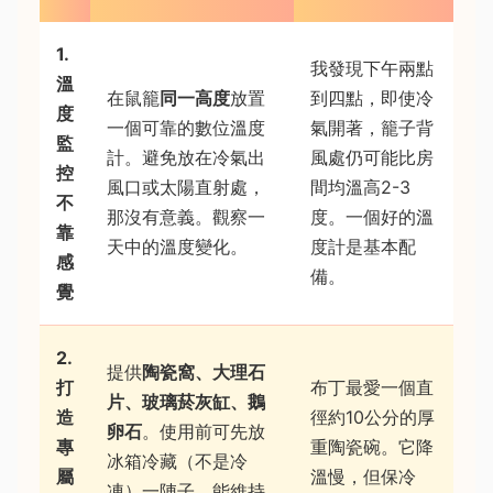
1.
我發現下午兩點
溫
在鼠籠
同一高度
放置
到四點，即使冷
度
一個可靠的數位溫度
氣開著，籠子背
監
計。避免放在冷氣出
風處仍可能比房
控
風口或太陽直射處，
間均溫高2-3
不
那沒有意義。觀察一
度。一個好的溫
靠
天中的溫度變化。
度計是基本配
感
備。
覺
2.
提供
陶瓷窩、大理石
打
布丁最愛一個直
片、玻璃菸灰缸、鵝
造
徑約10公分的厚
卵石
。使用前可先放
專
重陶瓷碗。它降
冰箱冷藏（不是冷
屬
溫慢，但保冷
凍）一陣子，能維持