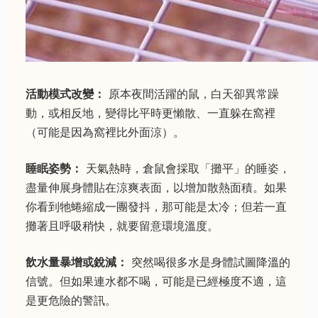
活動模式改變：
原本夜間活躍的鼠，白天卻異常躁
動，或相反地，變得比平時更懶散、一直躲在窩裡
（可能是因為窩裡比外面涼）。
睡眠姿勢：
天氣熱時，倉鼠會採取「攤平」的睡姿，
盡量伸展身體貼在涼爽表面，以增加散熱面積。如果
你看到牠蜷縮成一團發抖，那可能是太冷；但若一直
攤著且呼吸稍快，就要留意環境溫度。
飲水量暴增或銳減：
突然喝很多水是身體試圖降溫的
信號。但如果連水都不喝，可能是已經極度不適，這
是更危險的警訊。