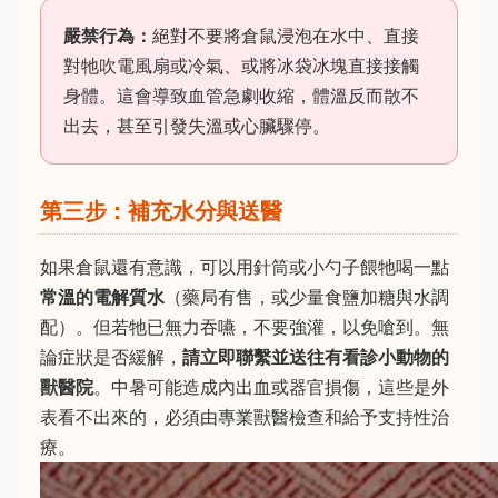
嚴禁行為：
絕對不要將倉鼠浸泡在水中、直接
對牠吹電風扇或冷氣、或將冰袋冰塊直接接觸
身體。這會導致血管急劇收縮，體溫反而散不
出去，甚至引發失溫或心臟驟停。
第三步：補充水分與送醫
如果倉鼠還有意識，可以用針筒或小勺子餵牠喝一點
常溫的電解質水
（藥局有售，或少量食鹽加糖與水調
配）。但若牠已無力吞嚥，不要強灌，以免嗆到。無
論症狀是否緩解，
請立即聯繫並送往有看診小動物的
獸醫院
。中暑可能造成內出血或器官損傷，這些是外
表看不出來的，必須由專業獸醫檢查和給予支持性治
療。