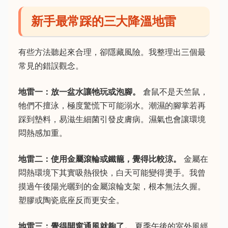
新手最常踩的三大降溫地雷
有些方法聽起來合理，卻隱藏風險。我整理出三個最
常見的錯誤觀念。
地雷一：放一盆水讓牠玩或泡腳。
倉鼠不是天竺鼠，
牠們不擅泳，極度驚慌下可能溺水。潮濕的腳掌若再
踩到墊料，易滋生細菌引發皮膚病。濕氣也會讓環境
悶熱感加重。
地雷二：使用金屬滾輪或鐵籠，覺得比較涼。
金屬在
悶熱環境下其實吸熱很快，白天可能變得燙手。我曾
摸過午後陽光曬到的金屬滾輪支架，根本無法久握。
塑膠或陶瓷底座反而更安全。
地雷三：覺得開窗通風就夠了。
夏季午後的室外風經