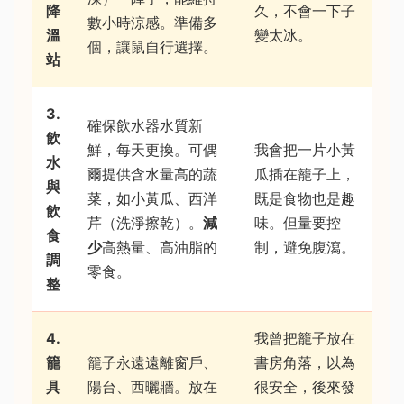
降
久，不會一下子
數小時涼感。準備多
溫
變太冰。
個，讓鼠自行選擇。
站
3.
確保飲水器水質新
飲
鮮，每天更換。可偶
我會把一片小黃
水
爾提供含水量高的蔬
瓜插在籠子上，
與
菜，如小黃瓜、西洋
既是食物也是趣
飲
芹（洗淨擦乾）。
減
味。但量要控
食
少
高熱量、高油脂的
制，避免腹瀉。
調
零食。
整
4.
我曾把籠子放在
籠
籠子永遠遠離窗戶、
書房角落，以為
具
陽台、西曬牆。放在
很安全，後來發