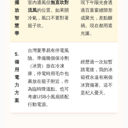
擺
室內通風但
無直吹對
現下午陽光會透
放
流風
的位置。如果開
過百葉窗縫隙形
智
冷氣，風口不要對著
成聚光，差點釀
慧
籠子吹。
禍。現在都用遮
學
光簾。
台灣夏季易有停電風
5.
險。準備幾個保冷劑
備
經歷過一次短暫
（冰寶）放在冷凍
用
跳電後，我的冰
庫，停電時用毛巾包
電
箱裡永遠有兩個
裹放在籠子附近，作
力
冰寶備著。這不
為臨時降溫點。也可
方
是杞人憂天。
考慮USB小風扇搭配
案
行動電源。