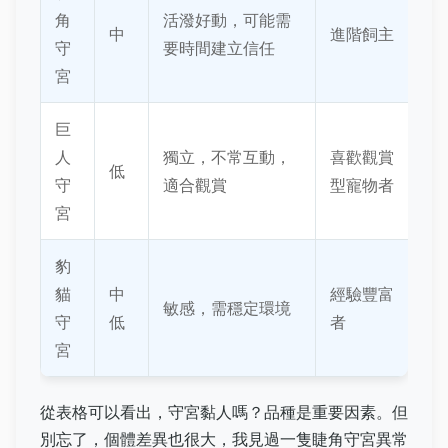
角
活潑好動，可能需
中
進階飼主
守
要時間建立信任
宮
巨
人
獨立，不常互動，
喜歡觀賞
低
守
適合觀賞
型寵物者
宮
豹
貓
中
經驗豐富
敏感，需穩定環境
守
低
者
宮
從表格可以看出，守宮黏人嗎？品種是重要因素。但
別忘了，個體差異也很大，我見過一隻睫角守宮異常