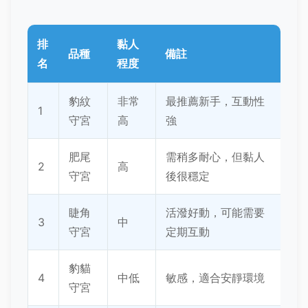
排
黏人
品種
備註
名
程度
豹紋
非常
最推薦新手，互動性
1
守宮
高
強
肥尾
需稍多耐心，但黏人
2
高
守宮
後很穩定
睫角
活潑好動，可能需要
3
中
守宮
定期互動
豹貓
4
中低
敏感，適合安靜環境
守宮