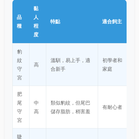
黏
品
人
特點
適合飼主
種
程
度
豹
紋
溫馴，易上手，適
初學者和
高
守
合新手
家庭
宮
肥
尾
中
類似豹紋，但尾巴
有耐心者
守
高
儲存脂肪，稍害羞
宮
睫