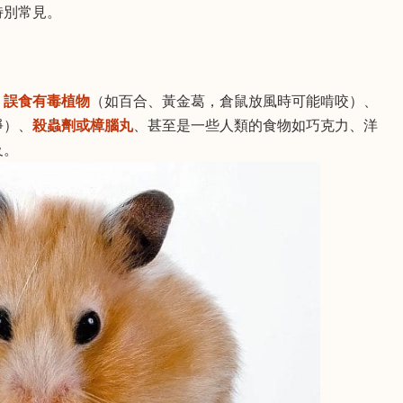
特別常見。
：
誤食有毒植物
（如百合、黃金葛，倉鼠放風時可能啃咬）、
淨）、
殺蟲劑或樟腦丸
、甚至是一些人類的食物如巧克力、洋
及。