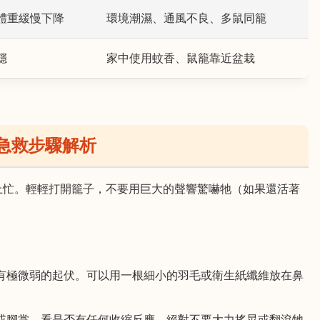
體重緩慢下降
環境潮濕、通風不良、多鼠同籠
穩
家中使用蚊香、鼠籠靠近盆栽
急救步驟解析
上忙。輕輕打開籠子，不要用巨大的聲響驚嚇牠（如果還活著
有極微弱的起伏。可以用一根細小的羽毛或衛生紙纖維放在鼻
或腳掌，看是否有任何收縮反應。絕對不要大力搖晃或翻滾牠