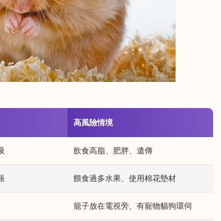
高風險情境
吸
飲食高脂、肥胖、遺傳
脹
餵食過多水果、使用棉花墊材
籠子放在電視旁、有寵物貓狗環伺