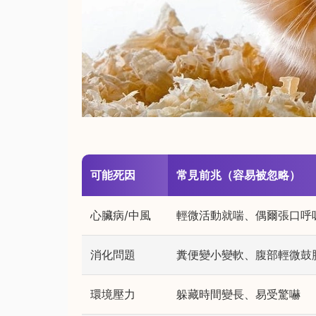
可能死因
常見前兆（容易被忽略）
心臟病/中風
輕微活動就喘、偶爾張口呼
消化問題
糞便變小變軟、腹部輕微鼓
環境壓力
躲藏時間變長、易受驚嚇