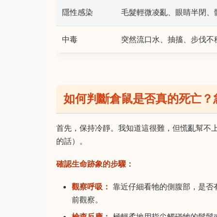
隱性感染
毛髮輕微凌亂、眼睛半閉、
中毒
突然流口水、抽搐、步伐不
如何判斷倉鼠是否真的死亡？
首先，保持冷靜。我知道這很難，但慌亂幫不
的話）。
確認生命跡象的步驟：
觀察呼吸：
靠近仔細看牠的側腹部，是否
前觀察。
檢查反應：
極輕柔地用指尖觸碰牠的鬍鬚