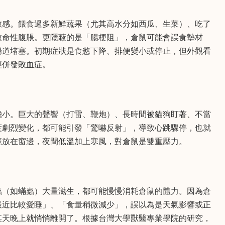
敏感。餵食過多新鮮蔬果（尤其高水分如西瓜、生菜）、吃了
致命性腹脹。更隱蔽的是「腸梗阻」，倉鼠可能會誤食墊材
腸道堵塞。初期症狀是食慾下降、排便變小或停止，但外觀看
經併發敗血症。
膽小。巨大的聲響（打雷、鞭炮）、長時間被貓狗盯著、不當
度劇烈變化，都可能引發「驚嚇反射」，導致心跳驟停，也就
籠放在窗邊，夜間低溫加上寒風，對倉鼠是雙重壓力。
蟲（如蟎蟲）大量滋生，都可能慢慢消耗倉鼠的體力。因為倉
最近比較愛睡」、「食量稍微減少」，誤以為是天氣影響或正
某天晚上就悄悄離開了。根據台灣大學獸醫專業學院的研究，