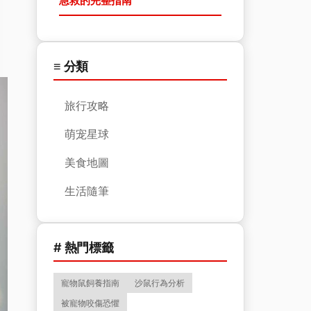
急救的完整指南
≡ 分類
旅行攻略
萌宠星球
美食地圖
生活隨筆
# 熱門標籤
寵物鼠飼養指南
沙鼠行為分析
被寵物咬傷恐懼