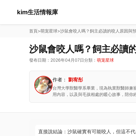
kim生活情報庫
首頁
>
萌宠星球
>
沙鼠會咬人嗎？飼主必讀的咬人原因與
沙鼠會咬人嗎？飼主必讀
發布日期：2026年04月07日
分類：
萌宠星球
作者：
劉宥彤
台灣大學獸醫學系畢業，現為執業獸醫師兼
用內容，以及與毛孩相處的暖心故事，陪你
直接說結論：沙鼠確實有可能咬人，但這不代