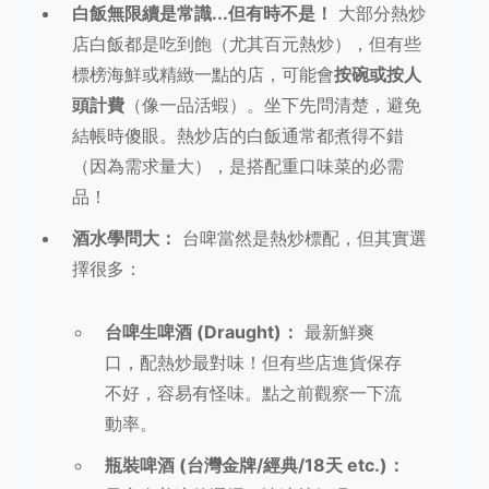
白飯無限續是常識...但有時不是！
大部分熱炒
店白飯都是吃到飽（尤其百元熱炒），但有些
標榜海鮮或精緻一點的店，可能會
按碗或按人
頭計費
（像一品活蝦）。坐下先問清楚，避免
結帳時傻眼。熱炒店的白飯通常都煮得不錯
（因為需求量大），是搭配重口味菜的必需
品！
酒水學問大：
台啤當然是熱炒標配，但其實選
擇很多：
台啤生啤酒 (Draught)：
最新鮮爽
口，配熱炒最對味！但有些店進貨保存
不好，容易有怪味。點之前觀察一下流
動率。
瓶裝啤酒 (台灣金牌/經典/18天 etc.)：