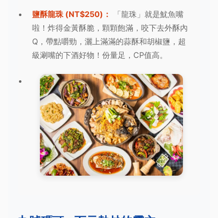
鹽酥龍珠 (NT$250)：
「龍珠」就是魷魚嘴
啦！炸得金黃酥脆，顆顆飽滿，咬下去外酥內
Q，帶點嚼勁，灑上滿滿的蒜酥和胡椒鹽，超
級涮嘴的下酒好物！份量足，CP值高。