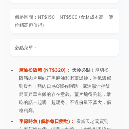
價格區間：NT$150 - NT$500 (食材成本高，價
位稍高但值得)
必點菜單：
麻油松阪豬 (NT$320)：
天冷必點
！厚切松
阪豬肉片用純正黑麻油和老薑爆炒，香氣濃郁
到爆炸！豬肉口感Q彈有嚼勁，麻油湯汁拌飯
簡直昇華白飯的存在意義。薑片煸得夠乾，敢
吃的話一起嚼，超暖身。不過份量不算大，價
格稍高。
季節時魚 (價格每日變動)：
看當天老闆買到