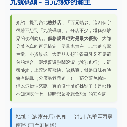
九號碼頭 - 百元熱炒的霸主
介紹：提到
台北熱炒店
，「百元熱炒」這四個字
很難不想到「九號碼頭」。分店不少，堪稱熱炒
界的便利商店。
價格親民絕對是最大優勢
，大部
分菜色真的百元搞定，份量也實在，非常適合學
生黨、小資族或一大群朋友想吃得盡興又不傷荷
包的場合。環境普遍熱鬧滾滾（說吵也行），氣
氛high，上菜速度飛快。缺點嘛，就是口味有時
會有點飄（分店品管問題？），部分菜色偏油，
但以這價位來說，真的沒什麼好挑剔了！是那種
不知道吃什麼、臨時想聚餐就會想到的安全牌。
地址：(多家分店) 例如：台北市萬華區西寧
南路 (西門町周邊)