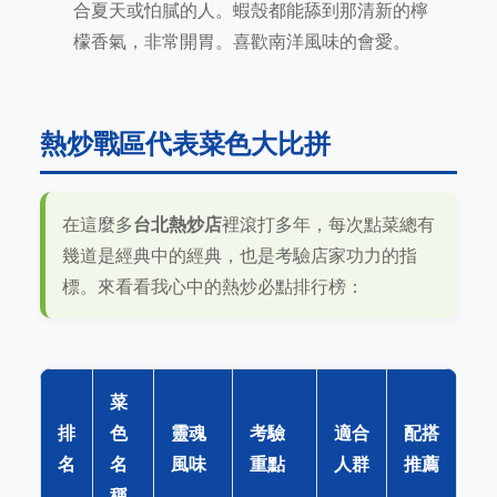
合夏天或怕膩的人。蝦殼都能舔到那清新的檸
檬香氣，非常開胃。喜歡南洋風味的會愛。
熱炒戰區代表菜色大比拼
在這麼多
台北熱炒店
裡滾打多年，每次點菜總有
幾道是經典中的經典，也是考驗店家功力的指
標。來看看我心中的熱炒必點排行榜：
菜
排
色
靈魂
考驗
適合
配搭
名
名
風味
重點
人群
推薦
稱