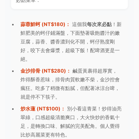
必點菜單：
蒜蓉鮮蚵 (NT$180)：
這個我
每次來必點
！新
鮮肥美的蚵仔鋪滿盤，下面墊著吸飽醬汁的嫩
豆腐，蒜香、醬香濃到化不開，蚵仔熟度剛
好，咬下去會爆漿，超級下飯！配啤酒更是一
絕。
金沙排骨 (NT$280)：
鹹蛋黃裹得超厚實，
炸得酥香惹味，排骨肉質軟嫩不柴，金沙控會
瘋狂。吃多了稍微有點膩，但配著冰涼台啤，
就是停不下筷子。
炒水蓮 (NT$100)：
別小看這青菜！炒得油亮
翠綠，口感超級清脆爽口，大火快炒的香氣十
足，是轉換口味、解膩的完美配角。個人覺得
比炒高麗菜更有特色。