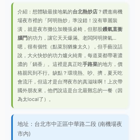
介紹：想體驗最接地氣的
台北熱炒店
？鑽進南機
場夜市裡的「阿明熱炒」準沒錯！沒有華麗裝
潢，就是夜市攤位加幾張桌椅，但那股
鑊氣直衝
腦門
的功力，讓它天天爆滿。老闆阿明脾氣...
嗯，很有個性（點菜別猶豫太久），但手藝沒話
說，大火快炒的功力爐火純青，每道菜都帶著濃
濃的「鍋香」。這裡是真正吃
手路菜
的地方，價
格親民到不行。缺點？環境熱、吵、擠，夏天吃
會流汗，但這才是台灣夜市的真滋味啊！上次帶
國外朋友來，他們說這是台北最難忘的一餐（因
為太local了）。
地址：台北市中正區中華路二段 (南機場夜
市內)