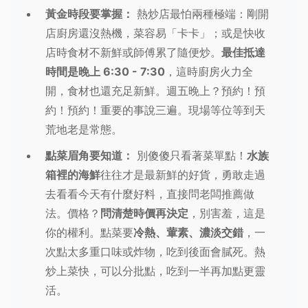
黃金時段要掌握：
熱炒店最怕兩種極端：剛開
店廚房還沒熱機，菜容易「卡卡」；或是快收
店時食材不新鮮或師傅累了隨便炒。
最佳抵達
時間是晚上 6:30 - 7:30
，這時廚房火力全
開，食材也還充足新鮮。週五晚上？預約！預
約！預約！重要的事說三遍。現場等位等到天
荒地老是常態。
點菜眉角要知道：
別傻傻只看著菜單點！
水族
箱裡的海鮮
往往才是最新鮮的好貨，勇敢走過
去看看今天有什麼好料，直接問老闆推薦做
法。價格？
問清楚時價再決定
，別害羞，這是
你的權利。點菜要
冷熱、葷素、濃淡交錯
，一
次點太多重口味或炸物，吃到後面會膩死。熱
炒上菜快，可以分批點，吃到一半再加點更靈
活。