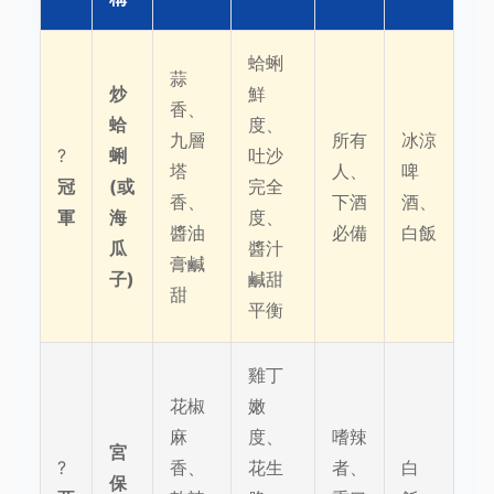
蛤蜊
蒜
炒
鮮
香、
蛤
度、
九層
所有
冰涼
?
蜊
吐沙
塔
人、
啤
冠
(或
完全
香、
下酒
酒、
軍
海
度、
醬油
必備
白飯
瓜
醬汁
膏鹹
子)
鹹甜
甜
平衡
雞丁
花椒
嫩
麻
度、
嗜辣
宮
?
香、
花生
者、
白
保