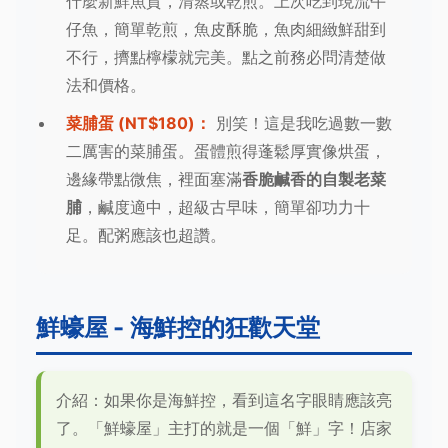
什麼新鮮魚貨，清蒸或乾煎。上次吃到現流午
仔魚，簡單乾煎，魚皮酥脆，魚肉細緻鮮甜到
不行，擠點檸檬就完美。點之前務必問清楚做
法和價格。
菜脯蛋 (NT$180)：
別笑！這是我吃過數一數
二厲害的菜脯蛋。蛋體煎得蓬鬆厚實像烘蛋，
邊緣帶點微焦，裡面塞滿
香脆鹹香的自製老菜
脯
，鹹度適中，超級古早味，簡單卻功力十
足。配粥應該也超讚。
鮮蠔屋 - 海鮮控的狂歡天堂
介紹：如果你是海鮮控，看到這名字眼睛應該亮
了。「鮮蠔屋」主打的就是一個「鮮」字！店家