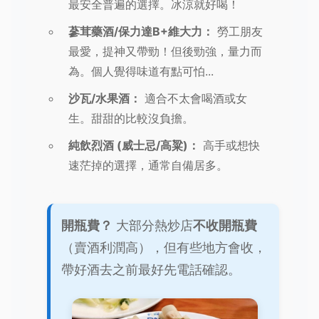
最安全普遍的選擇。冰涼就好喝！
蔘茸藥酒/保力達B+維大力：
勞工朋友
最愛，提神又帶勁！但後勁強，量力而
為。個人覺得味道有點可怕...
沙瓦/水果酒：
適合不太會喝酒或女
生。甜甜的比較沒負擔。
純飲烈酒 (威士忌/高粱)：
高手或想快
速茫掉的選擇，通常自備居多。
開瓶費？
大部分熱炒店
不收開瓶費
（賣酒利潤高），但有些地方會收，
帶好酒去之前最好先電話確認。