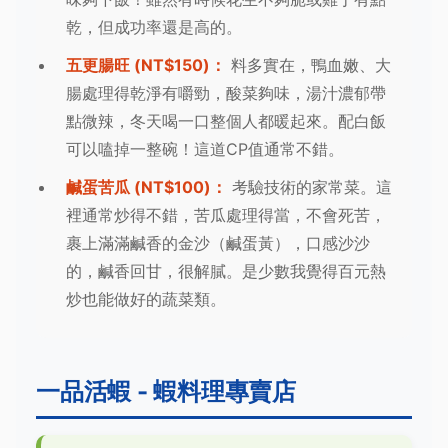
乾，但成功率還是高的。
五更腸旺 (NT$150)：
料多實在，鴨血嫩、大
腸處理得乾淨有嚼勁，酸菜夠味，湯汁濃郁帶
點微辣，冬天喝一口整個人都暖起來。配白飯
可以嗑掉一整碗！這道CP值通常不錯。
鹹蛋苦瓜 (NT$100)：
考驗技術的家常菜。這
裡通常炒得不錯，苦瓜處理得當，不會死苦，
裹上滿滿鹹香的金沙（鹹蛋黃），口感沙沙
的，鹹香回甘，很解膩。是少數我覺得百元熱
炒也能做好的蔬菜類。
一品活蝦 - 蝦料理專賣店