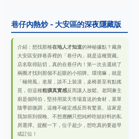
巷仔內熱炒 - 大安區的深夜隱藏版
介紹：想找那種
在地人才知道
的神秘據點？藏身
大安區安靜巷弄裡的「巷仔內」就是這種寶藏。
店名取得貼切，真的在巷仔內！第一次去還繞了
兩圈才找到那個不起眼的小招牌。環境嘛，就是
「極簡風」老屋，談不上裝潢，桌椅甚至有點搖
晃，但這種
粗獷真實感
反而讓人放鬆。老闆兼主
廚是個阿伯，堅持用當天市場直送的食材，菜單
隨季節微調，這種不確定感反而有驚喜。這家是
我加班到很晚、不想應酬只想純粹吃頓好料的私
房選擇。提醒一下，位子超少，想吃真的要趁早
或訂位！