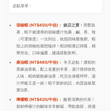
必點菜單：
胡椒蝦 (NT$450/中份)：
鎮店之寶
！用甕裝
著，蝦子被濃厚的胡椒醬汁包裹，鹹、香、辣
（可選辣度）一次到位，吮指回味樂無窮。蝦
殼上的胡椒粒都想嗑掉！蝦頭蝦膏記得吸，精
華所在。口味偏重，建議搭配飲料。
麻油蝦 (NT$480/中份)：
冬天必點！濃郁的
黑麻油香氣，配上老薑的辛香，湯汁燒得收乾
入味，蝦肉吸飽麻油香，吃完全身暖呼呼。湯
汁拌飯又是一絕！蝦子新鮮的話，肉質超級緊
實Q彈。
檸檬蝦 (NT$420/中份)：
酸香清爽的代表！
新鮮檸檬汁的酸味非常解膩，帶點微甜，很適