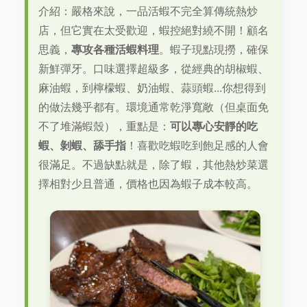
介紹：嚴格來說，一品活蝦不完全算傳統熱炒
店，但它實在太受歡迎，蝦控絕對繞不開！顧名
思義，
專攻各種活蝦料理
。蝦子現點現撈，確保
新鮮彈牙。口味選擇超級多，從經典的胡椒蝦、
麻油蝦，到檸檬蝦、奶油蝦、蒜頭蝦...你想得到
的做法幾乎都有。環境通常乾淨寬敞（但桌面免
不了堆滿蝦殼），重點是：
可以專心安靜的吃
蝦、剝蝦、舔手指
！喜歡吃蝦吃到飽足感的人會
很滿足。不過缺點就是，除了蝦，其他熱炒菜選
擇相對少且普通，價格也因為蝦子成本較高。