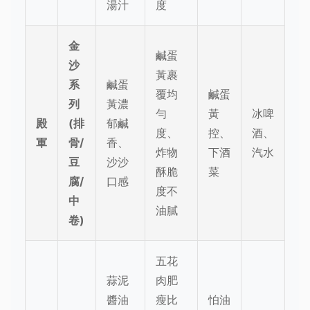
湯汁
度
金
鹹蛋
沙
黃裹
系
鹹蛋
覆均
鹹蛋
列
黃濃
勻
黃
冰啤
殿
(排
郁鹹
度、
控、
酒、
軍
骨/
香、
炸物
下酒
汽水
豆
沙沙
酥脆
菜
腐/
口感
度不
中
油膩
卷)
五花
蒜泥
肉肥
醬油
瘦比
怕油