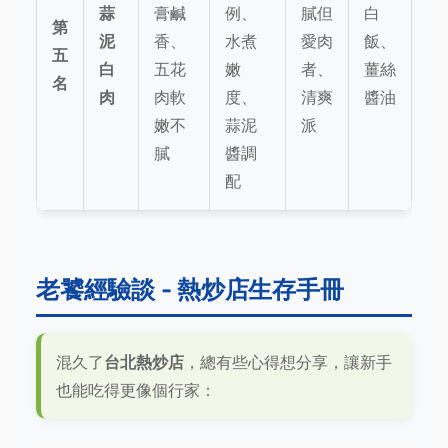
蒜
膏鹹
例、
膩但
白
第
泥
香、
水煮
愛肉
飯、
五
白
五花
嫩
者、
薑絲
名
肉
肉軟
度、
清爽
醬油
嫩不
蒜泥
派
膩
醬調
配
老饕經驗談 - 熱炒店生存手冊
混久了
台北熱炒店
，總有些心得想分享，讓新手
也能吃得更像個行家：