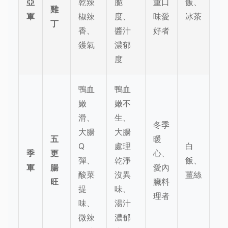
亞
乾辣
脆
重口
飯、
雞
軍
椒辣
度、
味愛
冰茶
丁
香、
醬汁
好者
鑊氣
濃郁
度
鴨血
鴨血
嫩
嫩不
滑、
生、
冬季
大腸
大腸
五
暖
Q
處理
白
季
更
心、
彈、
乾淨
飯、
軍
腸
愛內
酸菜
沒異
薑絲
旺
臟料
提
味、
理者
味、
湯汁
微辣
濃郁