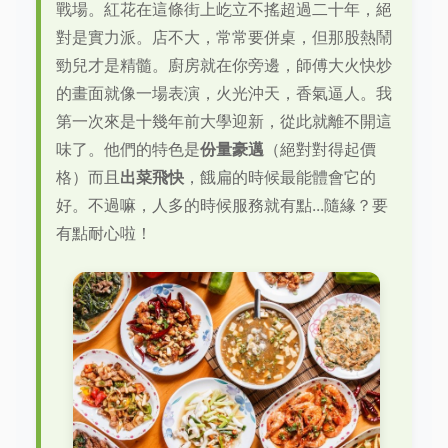
戰場。紅花在這條街上屹立不搖超過二十年，絕
對是實力派。店不大，常常要併桌，但那股熱鬧
勁兒才是精髓。廚房就在你旁邊，師傅大火快炒
的畫面就像一場表演，火光沖天，香氣逼人。我
第一次來是十幾年前大學迎新，從此就離不開這
味了。他們的特色是
份量豪邁
（絕對對得起價
格）而且
出菜飛快
，餓扁的時候最能體會它的
好。不過嘛，人多的時候服務就有點...隨緣？要
有點耐心啦！