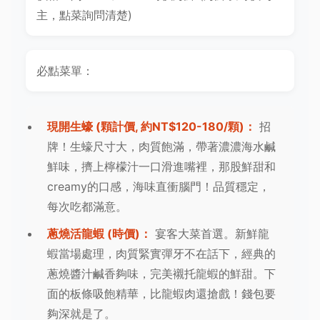
主，點菜詢問清楚)
必點菜單：
現開生蠔 (顆計價, 約NT$120-180/顆)：
招
牌！生蠔尺寸大，肉質飽滿，帶著濃濃海水鹹
鮮味，擠上檸檬汁一口滑進嘴裡，那股鮮甜和
creamy的口感，海味直衝腦門！品質穩定，
每次吃都滿意。
蔥燒活龍蝦 (時價)：
宴客大菜首選。新鮮龍
蝦當場處理，肉質緊實彈牙不在話下，經典的
蔥燒醬汁鹹香夠味，完美襯托龍蝦的鮮甜。下
面的板條吸飽精華，比龍蝦肉還搶戲！錢包要
夠深就是了。