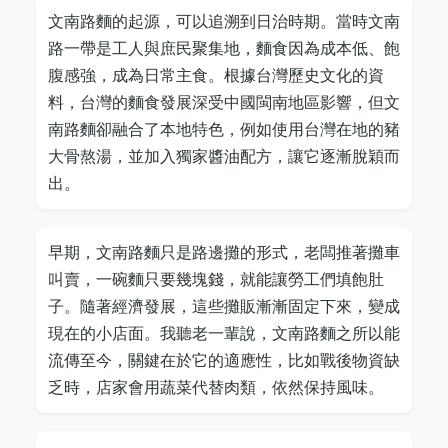
文南路麵的起源，可以追溯到日治時期。當時文南
路一帶是工人與庶民聚集地，麵食因為成本低、飽
腹感強，成為日常主食。根據台灣歷史文化的資
料，台灣的麵食發展深受中國閩南地區影響，但文
南路麵卻融合了本地特色，例如使用台灣在地的豬
大骨熬湯，並加入獨家醬油配方，讓它逐漸脫穎而
出。
早期，文南路麵只是路邊攤的形式，老闆推著攤車
叫賣，一碗麵只要幾塊錢，就能讓勞工們填飽肚
子。隨著經濟發展，這些攤販漸漸固定下來，變成
現在的小店面。我聽老一輩說，文南路麵之所以能
流傳至今，關鍵在於它的適應性，比如戰後物資缺
乏時，店家會用蔬菜代替肉類，依然保持風味。