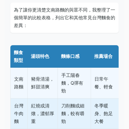
為了讓你更清楚文南路麵的與眾不同，我整理了一
個簡單的比較表格，列出它和其他常見台灣麵食的
差異：
麵食
湯頭特色
麵條口感
推薦場合
類型
手工陽春
文南
豬骨清湯，
日常午
麵，Q彈有
路麵
鮮甜清爽
餐、輕食
勁
台灣
紅燒或清
刀削麵或細
冬季暖
牛肉
燉，濃郁厚
麵，較有嚼
身、飽足
麵
重
勁
大餐