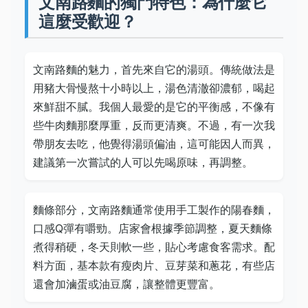
文南路麵的獨門特色：為什麼它
這麼受歡迎？
文南路麵的魅力，首先來自它的湯頭。傳統做法是
用豬大骨慢熬十小時以上，湯色清澈卻濃郁，喝起
來鮮甜不膩。我個人最愛的是它的平衡感，不像有
些牛肉麵那麼厚重，反而更清爽。不過，有一次我
帶朋友去吃，他覺得湯頭偏油，這可能因人而異，
建議第一次嘗試的人可以先喝原味，再調整。
麵條部分，文南路麵通常使用手工製作的陽春麵，
口感Q彈有嚼勁。店家會根據季節調整，夏天麵條
煮得稍硬，冬天則軟一些，貼心考慮食客需求。配
料方面，基本款有瘦肉片、豆芽菜和蔥花，有些店
還會加滷蛋或油豆腐，讓整體更豐富。