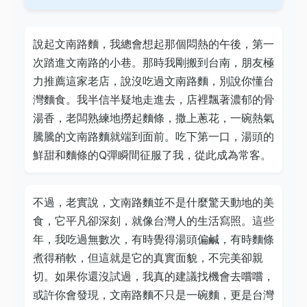
說起文南路麵，我總會想起那個悶熱的午後，第一
次踏進文南路的小巷。那時我剛搬到台南，朋友極
力推薦這家老店，說沒吃過文南路麵，別說你懂台
灣麵食。我半信半疑地走進去，店裡飄著濃郁的骨
湯香，老闆熟練地撈起麵條，撒上蔥花，一碗熱氣
騰騰的文南路麵就端到面前。吃下第一口，湯頭的
鮮甜和麵條的Q彈瞬間征服了我，從此成為常客。
不過，老實說，文南路麵並不是什麼驚天動地的美
食，它平凡卻深刻，就像台灣人的生活寫照。這些
年，我吃過無數次，有時覺得湯頭偏鹹，有時麵條
煮得稍軟，但這就是它的真實面貌，不完美卻親
切。如果你還沒試過，我真的建議找機會去嚐嚐，
或許你會發現，文南路麵不只是一碗麵，更是台灣