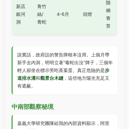
階
新店
青竹
梯
銀河
絲/
4-6月
頭燈
青
洞
青蛇
苔
說實話，政府設的警告牌根本沒用。上個月帶
新手去內洞，明明立著"毒蛇出沒"牌子，三個年
輕人卻坐在標示旁吃茶葉蛋。真正危險的是
步
道排水溝
和
觀景台木縫
，這些地方陽光充足又
有遮蔽。
中南部觀察秘境
嘉義大學研究團隊給我的內部資料顯示，阿里