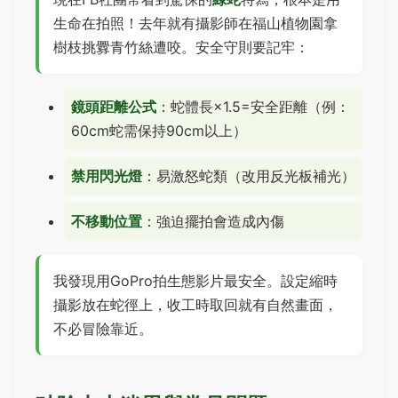
生命在拍照！去年就有攝影師在福山植物園拿
樹枝挑釁青竹絲遭咬。安全守則要記牢：
鏡頭距離公式
：蛇體長×1.5=安全距離（例：
60cm蛇需保持90cm以上）
禁用閃光燈
：易激怒蛇類（改用反光板補光）
不移動位置
：強迫擺拍會造成內傷
我發現用GoPro拍生態影片最安全。設定縮時
攝影放在蛇徑上，收工時取回就有自然畫面，
不必冒險靠近。