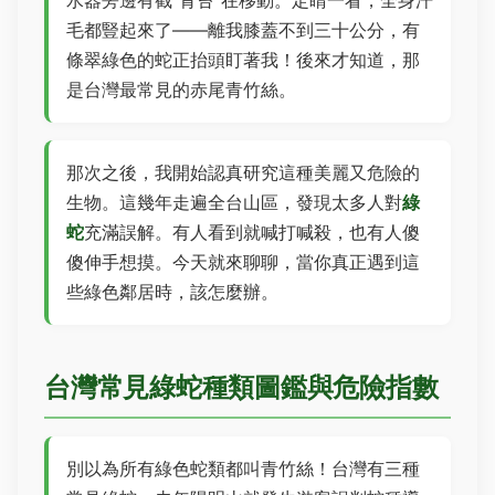
水器旁邊有截"青苔"在移動。定睛一看，全身汗
毛都豎起來了——離我膝蓋不到三十公分，有
條翠綠色的蛇正抬頭盯著我！後來才知道，那
是台灣最常見的赤尾青竹絲。
那次之後，我開始認真研究這種美麗又危險的
生物。這幾年走遍全台山區，發現太多人對
綠
蛇
充滿誤解。有人看到就喊打喊殺，也有人傻
傻伸手想摸。今天就來聊聊，當你真正遇到這
些綠色鄰居時，該怎麼辦。
台灣常見綠蛇種類圖鑑與危險指數
別以為所有綠色蛇類都叫青竹絲！台灣有三種