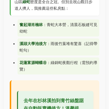
山區
綠蛇
密度是全台之冠。但別去祝山觀日步
道人擠人，我推薦這些私房點：
奮起湖肖楠林
：青蛇大本營，清晨石板縫可見
幼蛇
溪頭大學池後方
：雨後竹葉堆有驚喜（記得帶
蛇勾）
花蓮富源蝴蝶谷
：綠錦蛇夜觀行程（需預約導
覽）
去年在杉林溪拍到青竹絲盤踞
在自動販賣機後方！溫馨提