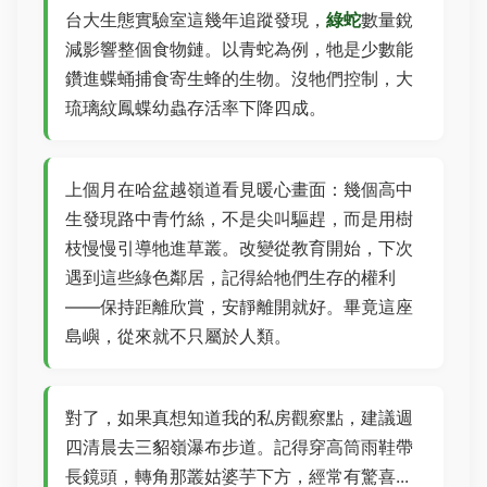
台大生態實驗室這幾年追蹤發現，
綠蛇
數量銳
減影響整個食物鏈。以青蛇為例，牠是少數能
鑽進蝶蛹捕食寄生蜂的生物。沒牠們控制，大
琉璃紋鳳蝶幼蟲存活率下降四成。
上個月在哈盆越嶺道看見暖心畫面：幾個高中
生發現路中青竹絲，不是尖叫驅趕，而是用樹
枝慢慢引導牠進草叢。改變從教育開始，下次
遇到這些綠色鄰居，記得給牠們生存的權利
——保持距離欣賞，安靜離開就好。畢竟這座
島嶼，從來就不只屬於人類。
對了，如果真想知道我的私房觀察點，建議週
四清晨去三貂嶺瀑布步道。記得穿高筒雨鞋帶
長鏡頭，轉角那叢姑婆芋下方，經常有驚喜...