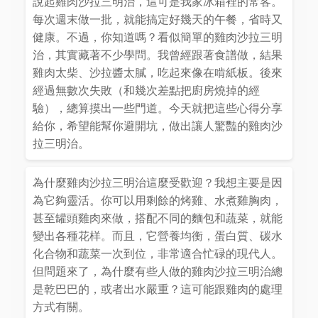
說起雞肉沙拉三明治，這可是我家冰箱裡的常客。
每次週末做一批，就能搞定好幾天的午餐，省時又
健康。不過，你知道嗎？看似簡單的雞肉沙拉三明
治，其實藏著不少學問。我曾經跟著食譜做，結果
雞肉太柴、沙拉醬太膩，吃起來像在啃紙板。後來
經過無數次失敗（和幾次差點把廚房燒掉的經
驗），總算摸出一些門道。今天就把這些心得分享
給你，希望能幫你避開坑，做出讓人驚豔的雞肉沙
拉三明治。
為什麼雞肉沙拉三明治這麼受歡迎？我想主要是因
為它夠靈活。你可以用剩餘的烤雞、水煮雞胸肉，
甚至罐頭雞肉來做，搭配不同的麵包和蔬菜，就能
變出各種花样。而且，它營養均衡，蛋白質、碳水
化合物和蔬菜一次到位，非常適合忙碌的現代人。
但問題來了，為什麼有些人做的雞肉沙拉三明治總
是乾巴巴的，或者出水嚴重？這可能跟雞肉的處理
方式有關。