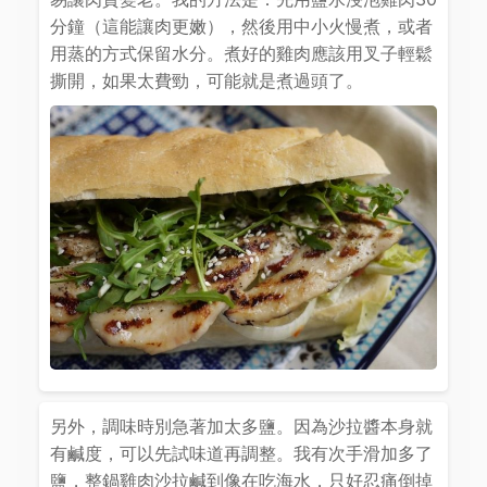
分鐘（這能讓肉更嫩），然後用中小火慢煮，或者
用蒸的方式保留水分。煮好的雞肉應該用叉子輕鬆
撕開，如果太費勁，可能就是煮過頭了。
另外，調味時別急著加太多鹽。因為沙拉醬本身就
有鹹度，可以先試味道再調整。我有次手滑加多了
鹽，整鍋雞肉沙拉鹹到像在吃海水，只好忍痛倒掉