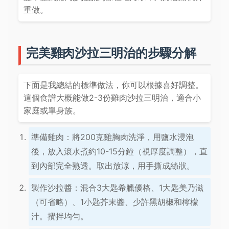
重做。
完美雞肉沙拉三明治的步驟分解
下面是我總結的標準做法，你可以根據喜好調整。
這個食譜大概能做2-3份雞肉沙拉三明治，適合小
家庭或單身族。
準備雞肉：將200克雞胸肉洗淨，用鹽水浸泡
後，放入滾水煮約10-15分鐘（視厚度調整），直
到內部完全熟透。取出放涼，用手撕成絲狀。
製作沙拉醬：混合3大匙希臘優格、1大匙美乃滋
（可省略）、1小匙芥末醬、少許黑胡椒和檸檬
汁。攪拌均勻。