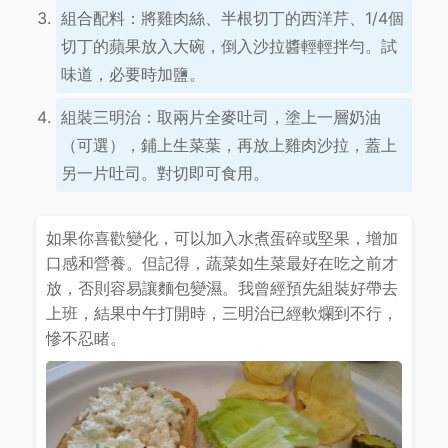
組合配料：將雞肉絲、半根切丁的西洋芹、1/4個
切丁的蘋果放入大碗，倒入沙拉醬輕輕拌勻。試
味道，必要時加鹽。
組裝三明治：取兩片全麥吐司，塗上一層奶油
（可選），鋪上生菜葉，再放上雞肉沙拉，蓋上
另一片吐司。對切即可食用。
如果你喜歡變化，可以加入水煮蛋碎或堅果，增加
口感和營養。但記得，蔬菜如生菜最好在吃之前才
放，否則容易讓麵包變濕。我曾經預先組裝好帶去
上班，結果中午打開時，三明治已經軟爛到不行，
慘不忍睹。