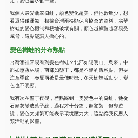
定，變色需求低一些。
我個人最愛翡翠樹蛙，顏色變化超美，但牠數量少，想
看還得碰運氣。根據台灣兩棲類保育協會的資料，翡翠
樹蛙的變色機制和棲地破壞有關，顏色越鮮豔越容易受
威脅，這點滿讓人擔心的。
變色樹蛙的分布熱點
台灣哪裡容易看到變色樹蛙？北部如陽明山、烏來，中
部如惠蓀林場，南部如墾丁，都是不錯的觀察點。但要
注意季節，春夏雨後是最佳時機，冬天樹蛙活動少，變
色也不明顯。
我有次在墾丁夜觀，差點踩到一隻變色中的樹蛙，牠從
石頭灰變成葉子綠，過程才十分鐘，超驚豔。但導遊
說，變色太頻繁可能表示環境壓力大，這點讓我反思人
類活動的影響。