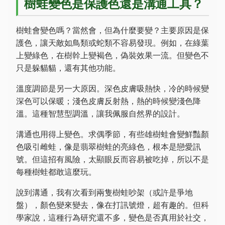
樹蛙變色是保護色還是溝通工具？
樹蛙會變色嗎？當然會，但為什麼要變？主要原因是保
護色，讓天敵如鳥類或蛇類不容易發現。例如，在綠葉
上變綠色，在樹幹上變褐色，偽裝效果一流。但變色不
只是躲貓貓，還有其他功能。
溫度調節是另一大原因。深色皮膚吸熱快，冷的時候變
深色可以保暖；淺色皮膚反射熱，熱的時候變淺色降
溫。這種智慧型調溫，讓我佩服自然界的設計。
溝通也用得上變色。求偶季節，有些雄樹蛙會變鮮豔顏
色吸引雌蛙，像是翡翠樹蛙的亮綠色，根本是戀愛訊
號。但這招有風險，太顯眼反而容易被吃掉，所以不是
每種樹蛙都敢這麼玩。
說到溝通，我有次看到兩隻樹蛙吵架（或許是爭地
盤），顏色變來變去，像在打訊號燈，超有趣的。但科
學家說，這種行為研究還不多，變色是否真用於社交，