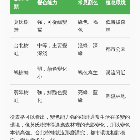
變色能力
常見顏色
棲息環境
類
莫氏樹
強，可從綠變
綠色、褐
低海拔森
蛙
褐
色
林
台北樹
中等，主要變
淺綠、深
都市公園
蛙
深淺
綠
弱，顏色變化
褐樹蛙
褐色為主
溪流附近
小
翡翠樹
強，鮮豔色變
亮綠、藍
潮濕林地
蛙
化
綠
從表格可以看出，變色能力強的樹蛙通常生活在多變的
環境，像莫氏樹蛙得適應森林裡的光影變化，所以變色
本領高強。台北樹蛙就沒那麼講究，都市環境相對穩