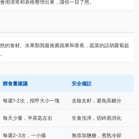
會用清單和表格整理出來，讓你一目了然。
然的食材。水果類我最推薦蘋果和香蕉，蔬菜的話胡蘿蔔超
。
餵食量建議
安全備註
每週1-2次，指甲大小一塊
去核去籽，避免高糖分
每天少量，半茶匙左右
生食洗淨，切碎易消化
每週2-3次，一小撮
無添加鹽糖，煮熟冷卻