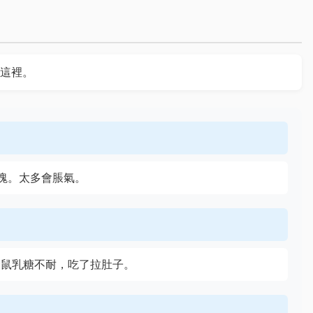
這裡。
小塊。太多會脹氣。
倉鼠乳糖不耐，吃了拉肚子。