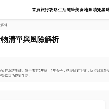
首頁
旅行攻略
生活隨筆
美食地圖
萌宠星
險解析
食物清單與風險解析
寵物行為諮詢師。家中養有2隻貓、1隻兔子，熱愛所有毛孩，堅持以專業
經營幸福的愛寵生活。