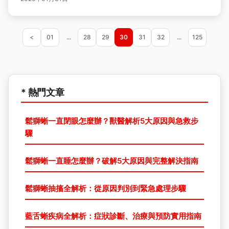
<
01
...
28
29
30
31
32
...
125
* 熱門文章
鬆獅蜥一直閉眼怎麼辦？獸醫解析5大原因與急救步
驟
鬆獅蜥一直睡怎麼辦？破解5大原因與完整解決指南
鬆獅蜥抽搐全解析：從原因判別到緊急處理步驟
藍舌蜥疾病全解析：症狀診斷、治療與預防實用指南